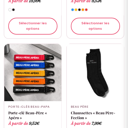
À partir de
19,99
€
À partir de
9,52
€
Sélectionner les
Sélectionner les
options
options
PORTE-CLÉS BEAU-PAPA
BEAU PÈRE
Porte-clé Beau-Père «
Chaussettes « Beau Père-
Apéro »
Fection »
À partir de
9,52
€
À partir de
7,99
€