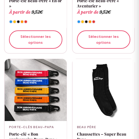
Porte-clé Beau-Père « En or
Porte-clé Beau-Père «
»
Aventurier »
À partir de
9,52
€
À partir de
9,52
€
Sélectionner les
Sélectionner les
options
options
PORTE-CLÉS BEAU-PAPA
BEAU PÈRE
Porte-clé « Bon
Chaussettes – Super Beau