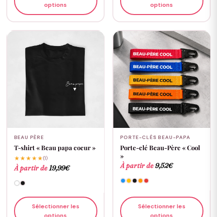
options
options
BEAU PÈRE
PORTE-CLÉS BEAU-PAPA
T-shirt « Beau papa coeur »
Porte-clé Beau-Père « Cool
»
★★★★★
(1)
À partir de
9,52
€
À partir de
19,99
€
Sélectionner les
Sélectionner les
options
options