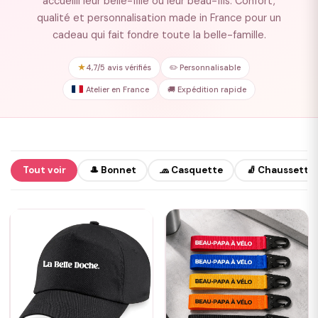
accueilli leur belle-fille ou leur beau-fils. Confort,
qualité et personnalisation made in France pour un
cadeau qui fait fondre toute la belle-famille.
★
4,7/5 avis vérifiés
✏️ Personnalisable
Atelier en France
🚚 Expédition rapide
Tout voir
🎩 Bonnet
🧢 Casquette
🧦 Chaussette