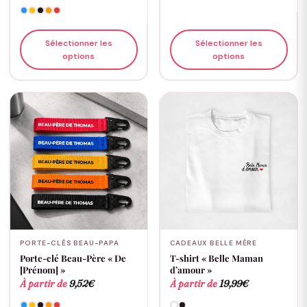
Sélectionner les
Sélectionner les
options
options
PORTE-CLÉS BEAU-PAPA
CADEAUX BELLE MÈRE
Porte-clé Beau-Père « De
T-shirt « Belle Maman
[Prénom] »
d’amour »
À partir de
9,52
€
À partir de
19,99
€