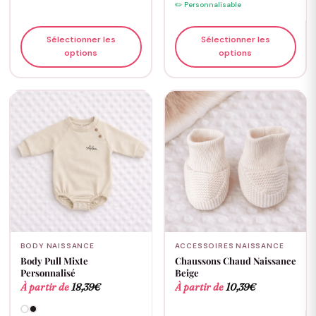
✏️ Personnalisable
Sélectionner les
Sélectionner les
options
options
BODY NAISSANCE
ACCESSOIRES NAISSANCE
Body Pull Mixte
Chaussons Chaud Naissance
Personnalisé
Beige
À partir de
18,39
€
À partir de
10,39
€