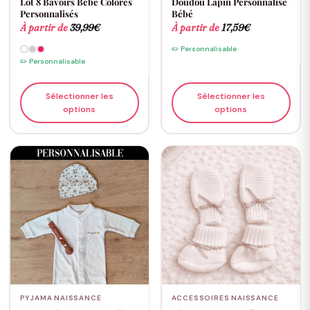
Lot 8 Bavoirs Bébé Colorés
Doudou Lapin Personnalisé
Personnalisés
Bébé
À partir de
39,99
€
À partir de
17,59
€
✏️ Personnalisable
✏️ Personnalisable
Sélectionner les
Sélectionner les
options
options
PYJAMA NAISSANCE
ACCESSOIRES NAISSANCE