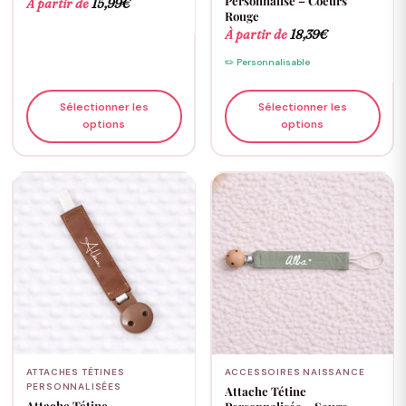
Personnalisé – Coeurs
À partir de
15,99
€
Rouge
À partir de
18,39
€
✏️ Personnalisable
Sélectionner les
Sélectionner les
options
options
ATTACHES TÉTINES
ACCESSOIRES NAISSANCE
PERSONNALISÉES
Attache Tétine
Attache Tétine