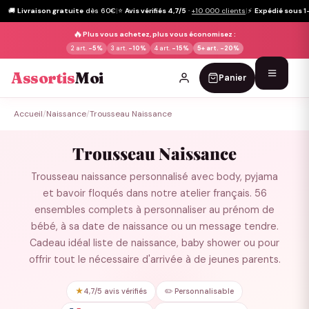
🚚
Livraison gratuite
dès 60€
|
⭐
Avis vérifiés 4,7/5
·
+10 000 clients
|
⚡
Expédié sous 1
🔥
Plus vous achetez, plus vous économisez :
2 art.
-5%
3 art.
-10%
4 art.
-15%
5+ art.
-20%
Assortis
Moi
Panier
Passer
Accueil
/
Naissance
/
Trousseau Naissance
au
contenu
Trousseau Naissance
Trousseau naissance personnalisé avec body, pyjama
et bavoir floqués dans notre atelier français. 56
ensembles complets à personnaliser au prénom de
bébé, à sa date de naissance ou un message tendre.
Cadeau idéal liste de naissance, baby shower ou pour
offrir tout le nécessaire d'arrivée à de jeunes parents.
★
4,7/5 avis vérifiés
✏️ Personnalisable