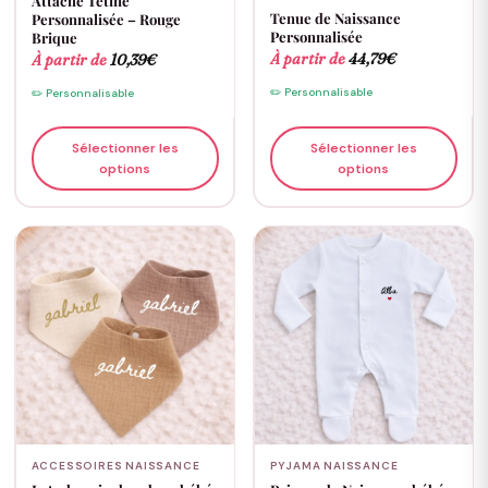
Attache Tétine
Tenue de Naissance
Personnalisée – Rouge
Personnalisée
Brique
À partir de
44,79
€
À partir de
10,39
€
✏️ Personnalisable
✏️ Personnalisable
Sélectionner les
Sélectionner les
options
options
ACCESSOIRES NAISSANCE
PYJAMA NAISSANCE