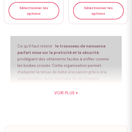
Sélectionner les
Sélectionner les
options
options
Ce qu'il faut retenir :
le trousseau de naissance
parfait mise sur la praticité et la sécurité
,
privilégiant des vêtements faciles à enfiler comme
les bodies croisés. Cette organisation permet
d'adapter la tenue de bébé à la saison grâce à la
superposition, avec une base de six changes
complets et un siège auto homologué impératif pour
le départ.
VOIR PLUS ▾