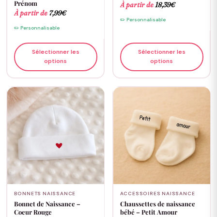
Prénom
À partir de
18,39
€
À partir de
7,99
€
✏️ Personnalisable
✏️ Personnalisable
Sélectionner les
Sélectionner les
options
options
BONNETS NAISSANCE
ACCESSOIRES NAISSANCE
Bonnet de Naissance –
Chaussettes de naissance
Coeur Rouge
bébé – Petit Amour