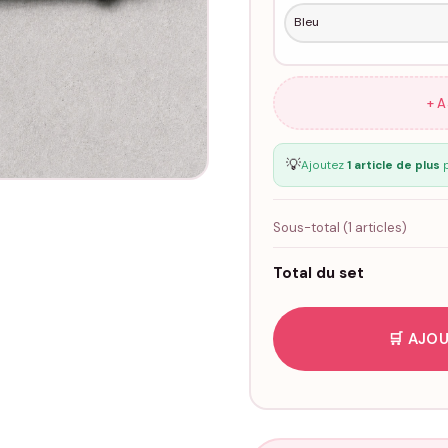
+ 
💡
Ajoutez
1 article de plus
p
Sous-total (
1
articles)
Total du set
🛒 AJOU