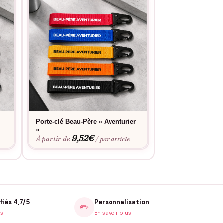
Porte-clé Beau-Père « Aventurier
Porte-clé Beau-P
»
terrain »
9,52
€
9,52
À partir de
À partir de
/ par article
fiés 4,7/5
Personnalisation
✏️
is
En savoir plus