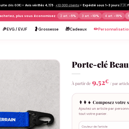
tuite
dès 60€
|
⭐
Avis vérifiés 4,7/5
·
+10 000 clients
|
⚡
Expédié sous 1-3 jours
|
🇫🇷
achetez, plus vous économisez :
2 art.
-5%
3 art.
-10%
4 art.
-15%
🎉
🤰
🎁
✏️
EVG / EVJF
Grossesse
Cadeaux
Personnalisatio
Porte-clé Beau
9,52
€
À partir de
/ par articl
👨‍👩‍👧 Composez votre s
Ajoutez un article par personn
tout votre panier.
Couleur de l'article