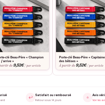
rte-clé Beau-Père « Champion
Porte-clé Beau-Père « Capitaine
 j’arrive »
des bêtises »
9,52
€
9,52
€
partir de
À partir de
/ par article
/ par article
urisé
Satisfait ou remboursé
Avis véri
↩️
⭐
card
Retour sous 14 jours
Voir les av