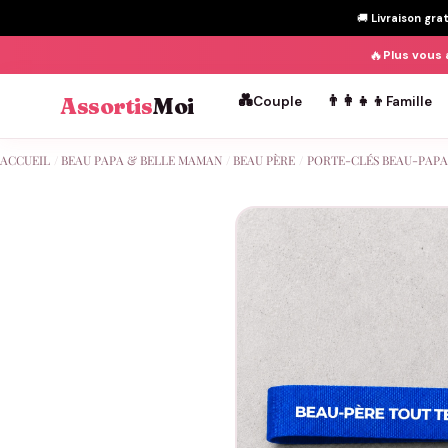
🚚
Livraison gra
🔥
Plus vous 
💑
👨‍👩‍👧‍👦
Assortis
Moi
Couple
Famille
Passer
ACCUEIL
/
BEAU PAPA & BELLE MAMAN
/
BEAU PÈRE
/
PORTE-CLÉS BEAU-PAPA
au
contenu