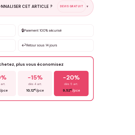
NNALISER CET ARTICLE ?
DEVIS GRATUIT
▼
esure
🔒
Paiement 100% sécurisé
sation de 3 à 10€ selon la demande
↩️
Retour sous 14 jours
Votre texte / idée
*
achetez, plus vous économisez
Email
*
0%
-15%
-20%
 art.
dès 4 art.
dès 5 art.
€
€
/pce
10,12
/pce
9,52
/pce
OYER MA DEMANDE ✨