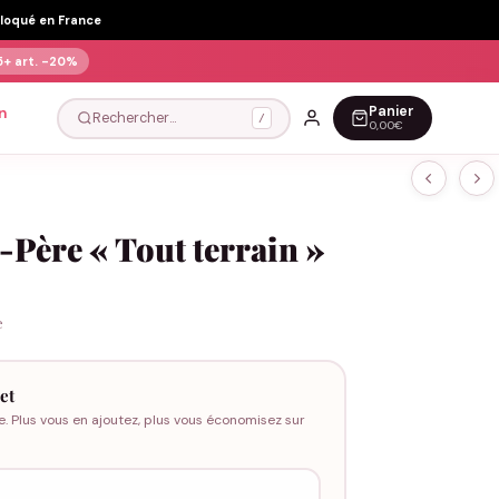
Floqué en France
5+ art.
-20%
Panier
n
Rechercher…
/
0,00€
-Père « Tout terrain »
e
et
e. Plus vous en ajoutez, plus vous économisez sur