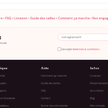
re
•
FAQ
•
Livraison
•
Guide des tailles
•
Comment ça marche
•
Nos enga

enues
J'accepte les
termes & conditions
ique
Aide
Infos
ille
Comment ça marche
Livraison
uples
Guide des tailles
Personnalisati
pains
FAQ
Avis clients
ce Grossesse
Contact
Blog
cadeaux
Suivre ma commande
Mon compte