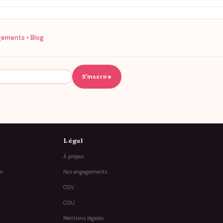
gements
•
Blog
Légal
À propos
on
Nos engagements
CGV
CGU
Mentions légales