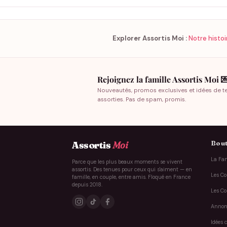
Explorer Assortis Moi :
Notre histoi
Rejoignez la famille Assortis Moi 
Nouveautés, promos exclusives et idées de t
assorties. Pas de spam, promis.
Bout
Assortis
Moi
La Fam
Parce que les plus beaux moments se vivent
assortis. Des tenues pour ceux qui s'aiment — en
Les Co
famille, en couple, entre amis. Floqué en France
depuis 2018.
Les Co
Annon
Idées 