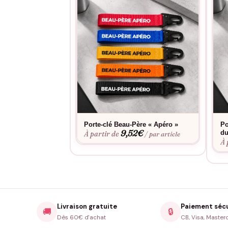
Porte-clé Beau-Père « Apéro »
Po
9,52
€
du
À partir de
/ par article
À 
Livraison gratuite
Paiement séc
🚚
🔒
Dès 60€ d'achat
CB, Visa, Master