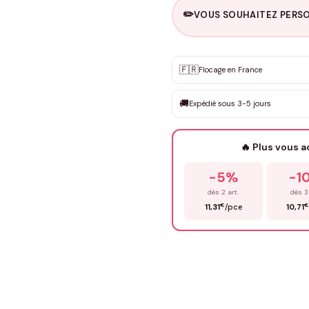
✏️
VOUS SOUHAITEZ PERSO
Personnalisation sur m
🇫🇷
✨
Flocage en France
DEVIS GRATUIT · Personnali
🚚
Expédié sous 3-5 jours
Que souhaitez-vous ?
*
🔥 Plus vous 
Prénom
*
-5%
-1
dès 2 art.
dès 3
€
€
11,31
/pce
10,71
Précisions (optionnel)
ENV