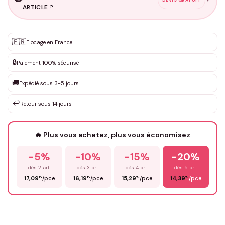
ARTICLE ?
Personnalisation sur mesure
🇫🇷
✨
Flocage en France
DEVIS GRATUIT · Personnalisation de 3 à 10€ selon la demande
🔒
Paiement 100% sécurisé
Que souhaitez-vous ?
*
🚚
Expédié sous 3-5 jours
↩️
Retour sous 14 jours
Votre texte / idée
*
🔥 Plus vous achetez, plus vous économisez
-5%
-10%
-15%
-20%
Prénom
*
dès 2 art.
dès 3 art.
dès 4 art.
dès 5 art.
€
€
€
€
17,09
/pce
16,19
/pce
15,29
/pce
14,39
/pce
Email
*