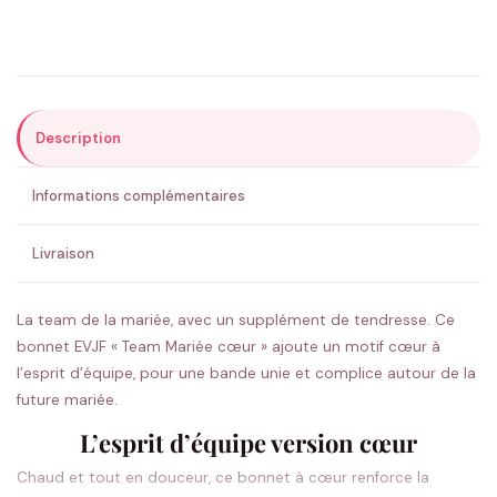
Précisions (optionnel)
Description
ENVOYER MA DEMANDE ✨
Informations complémentaires
💚 Retour sous 24-48h
🇫🇷 Flocage en France
✅ Validation avant fabrication
Livraison
La team de la mariée, avec un supplément de tendresse. Ce
bonnet EVJF « Team Mariée cœur » ajoute un motif cœur à
l’esprit d’équipe, pour une bande unie et complice autour de la
future mariée.
L’esprit d’équipe version cœur
Chaud et tout en douceur, ce bonnet à cœur renforce la