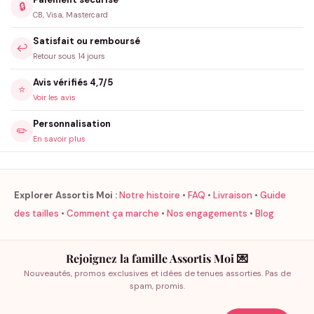
🔒
CB, Visa, Mastercard
Satisfait ou remboursé
↩️
Retour sous 14 jours
Avis vérifiés 4,7/5
⭐
Voir les avis
Personnalisation
✏️
En savoir plus
Explorer Assortis Moi :
Notre histoire
•
FAQ
•
Livraison
•
Guide
des tailles
•
Comment ça marche
•
Nos engagements
•
Blog
Rejoignez la famille Assortis Moi 💌
Nouveautés, promos exclusives et idées de tenues assorties. Pas de
spam, promis.