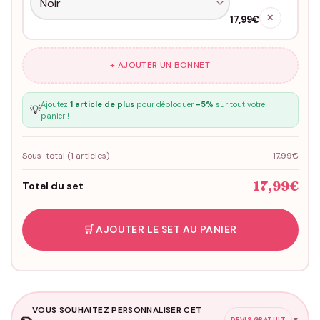
✕
17,99€
+ AJOUTER UN BONNET
Ajoutez
1 article de plus
pour débloquer
-5%
sur tout votre
💡
panier !
Sous-total (
1
articles)
17,99€
17,99€
Total du set
🛒 AJOUTER LE SET AU PANIER
VOUS SOUHAITEZ PERSONNALISER CET
✏️
▼
DEVIS GRATUIT