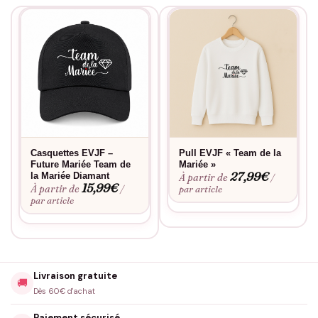
Casquettes EVJF –
Pull EVJF « Team de la
Future Mariée Team de
Mariée »
27,99
€
la Mariée Diamant
À partir de
/
15,99
€
À partir de
/
par article
par article
Livraison gratuite
🚚
Dès 60€ d'achat
Paiement sécurisé