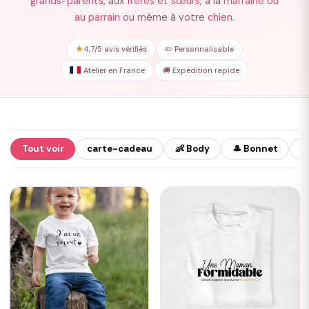
grands-parents
, aux
frères et sœurs
, à la
marraine ou
au parrain
ou même à votre
chien
.
★
4,7/5 avis vérifiés
✏️ Personnalisable
Atelier en France
🚚 Expédition rapide
Tout voir
carte-cadeau
👶 Body
🎩 Bonnet
