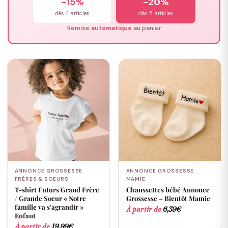
-15%
-20%
dès 4 articles
dès 5 articles
Remise
automatique
au panier
ANNONCE GROSSESSE
ANNONCE GROSSESSE
FRÈRES & SOEURS
MAMIE
T-shirt Futurs Grand Frère
Chaussettes bébé Annonce
/ Grande Soeur « Notre
Grossesse – Bientôt Mamie
famille va s’agrandir »
À partir de
6,39
€
Enfant
À partir de
19,99
€