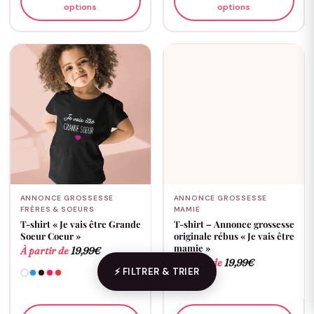
options
options
ANNONCE GROSSESSE
ANNONCE GROSSESSE
FRÈRES & SOEURS
MAMIE
T-shirt « Je vais être Grande
T-shirt – Annonce grossesse
Soeur Coeur »
originale rébus « Je vais être
mamie »
À partir de
19,99
€
À partir de
19,99
€
⚡ FILTRER & TRIER