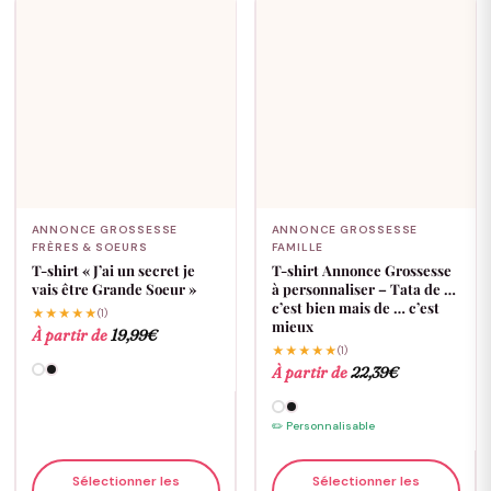
ANNONCE GROSSESSE
ANNONCE GROSSESSE
FRÈRES & SOEURS
FAMILLE
T-shirt « J’ai un secret je
T-shirt Annonce Grossesse
vais être Grande Soeur »
à personnaliser – Tata de …
c’est bien mais de … c’est
★★★★★
(1)
mieux
À partir de
19,99
€
★★★★★
(1)
À partir de
22,39
€
✏️ Personnalisable
Sélectionner les
Sélectionner les