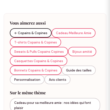
🤝
Pourquoi porter des chaussettes
Vous aimerez aussi
assorties entre amis ?
← Copains & Copines
Cadeau Meilleure Amie
Avoir un meilleur ami ou une meilleure amie,
c'est comme avoir un frère ou une sœur que
T-shirts Copains & Copines
l'on a choisi soi-même. C'est cette personne
Sweats & Pulls Copains Copines
Bijoux amitié
qui vous connaît sur le bout des doigts, qui
Casquettes Copains & Copines
vous soutient dans les bons moments comme
dans les galères, et avec qui chaque souvenir
Bonnets Copains & Copines
Guide des tailles
devient une aventure. Quoi de mieux pour
Personnalisation
Avis clients
célébrer cette complicité que de porter des
chaussettes matchy matchy
?
Sur le même thème
Les chaussettes assorties entre amis sont un
Cadeau pour sa meilleure amie : nos idées qui font
moyen simple, fun et décalé d'afficher votre lien
plaisir