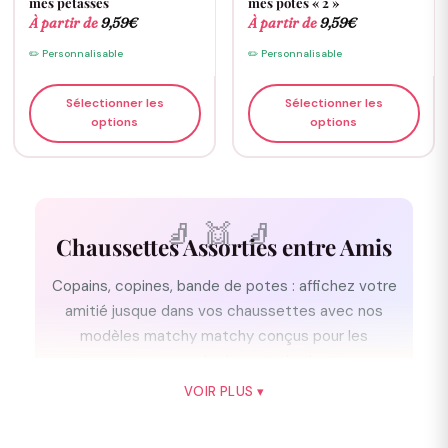
mes pétasses
mes potes « 2 »
À partir de
9,59
€
À partir de
9,59
€
✏️ Personnalisable
✏️ Personnalisable
Sélectionner les
Sélectionner les
options
options
Chaussettes Assorties
entre Amis
Copains, copines, bande de potes : affichez votre
amitié jusque dans vos chaussettes avec nos
modèles matchy matchy conçus pour les
groupes de deux et plus !
VOIR PLUS ▾
À partir de