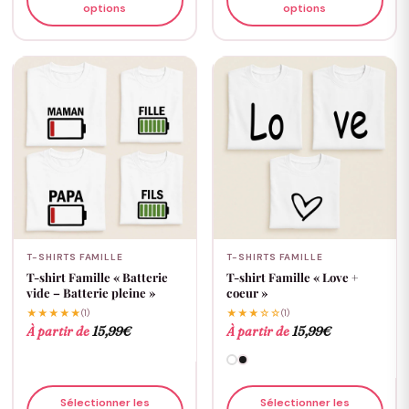
options
options
T-SHIRTS FAMILLE
T-SHIRTS FAMILLE
T-shirt Famille « Batterie
T-shirt Famille « Love +
vide – Batterie pleine »
coeur »
★★★★★
(1)
★★★☆☆
(1)
À partir de
15,99
€
À partir de
15,99
€
Sélectionner les
Sélectionner les