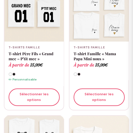
T-SHIRTS FAMILLE
T-SHIRTS FAMILLE
T-shirt Père Fils « Grand
T-shirt Famille « Mama
mec – P’tit mec »
Papa Mini nous »
À partir de
15,99
€
À partir de
15,99
€
✏️ Personnalisable
Sélectionner les
Sélectionner les
options
options