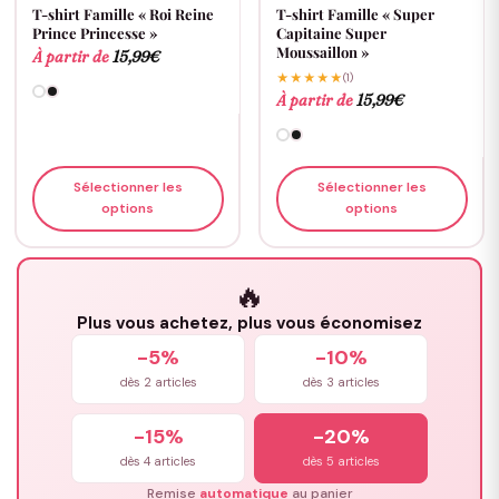
T-shirt Famille « Roi Reine
T-shirt Famille « Super
Prince Princesse »
Capitaine Super
Moussaillon »
À partir de
15,99
€
★★★★★
(1)
À partir de
15,99
€
Sélectionner les
Sélectionner les
options
options
🔥
Plus vous achetez, plus vous économisez
-5%
-10%
dès 2 articles
dès 3 articles
-15%
-20%
dès 4 articles
dès 5 articles
Remise
automatique
au panier