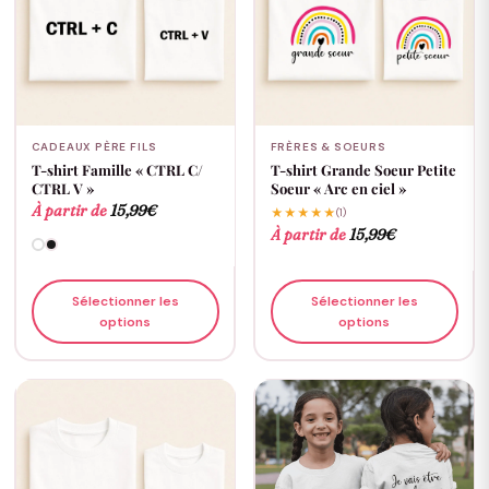
CADEAUX PÈRE FILS
FRÈRES & SOEURS
T-shirt Famille « CTRL C/
T-shirt Grande Soeur Petite
CTRL V »
Soeur « Arc en ciel »
À partir de
15,99
€
★★★★★
(1)
À partir de
15,99
€
Sélectionner les
Sélectionner les
options
options