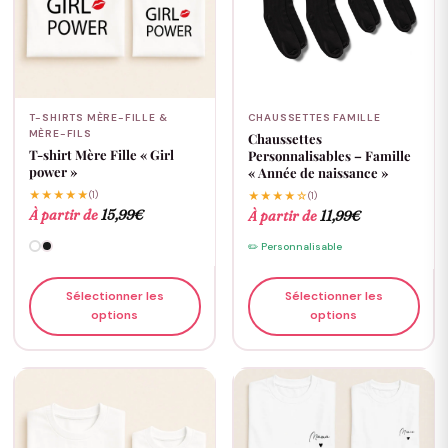
T-SHIRTS MÈRE-FILLE &
CHAUSSETTES FAMILLE
MÈRE-FILS
Chaussettes
T-shirt Mère Fille « Girl
Personnalisables – Famille
power »
« Année de naissance »
★★★★★
(1)
★★★★☆
(1)
À partir de
15,99
€
À partir de
11,99
€
✏️ Personnalisable
Sélectionner les
Sélectionner les
options
options