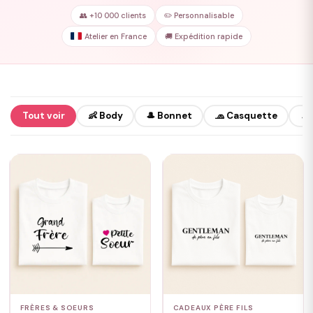
👥 +10 000 clients
✏️ Personnalisable
Atelier en France
🚚 Expédition rapide
Tout voir
👶 Body
🎩 Bonnet
🧢 Casquette
🧦
FRÈRES & SOEURS
CADEAUX PÈRE FILS