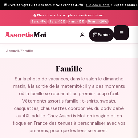
🚚
Livraison gratuite
dès 60€
|
⭐
Avis vérifiés 4,7/5
·
+10 000 clients
|
⚡
Expédié sous 1
🔥
Plus vous achetez, plus vous économisez :
2 art.
-5%
3 art.
-10%
4 art.
-15%
5+ art.
-20%
Assortis
Moi
Panier
Passer
Accueil
/
Famille
au
contenu
Famille
Sur la photo de vacances, dans le salon le dimanche
matin, à la sortie de la maternité : il y a des moments
où la famille se reconnaît au premier coup d'œil.
Vêtements assortis famille : t-shirts, sweats,
casquettes, chaussettes coordonnés du body bébé
au 4XL adulte. Chez Assortis Moi, on imagine et on
floque en France des tenues à personnaliser avec vos
prénoms, pour que les liens se voient.