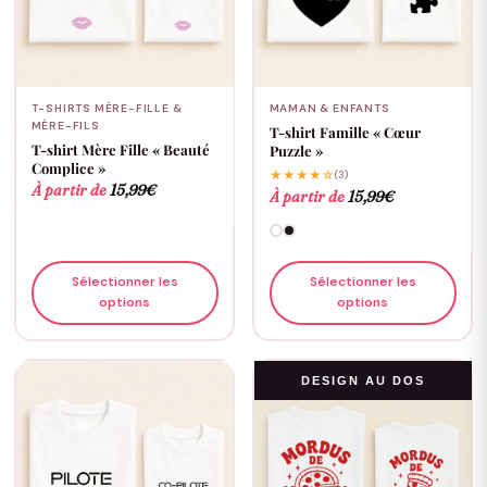
T-SHIRTS MÈRE-FILLE &
MAMAN & ENFANTS
MÈRE-FILS
T-shirt Famille « Cœur
T-shirt Mère Fille « Beauté
Puzzle »
Complice »
★★★★☆
(3)
À partir de
15,99
€
À partir de
15,99
€
Sélectionner les
Sélectionner les
options
options
DESIGN AU DOS