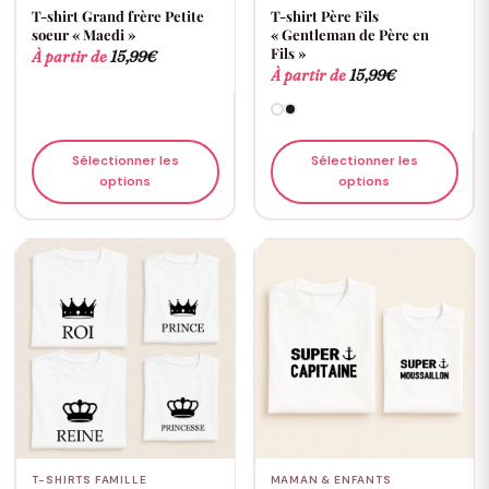
T-shirt Grand frère Petite
T-shirt Père Fils
soeur « Maedi »
« Gentleman de Père en
Fils »
À partir de
15,99
€
À partir de
15,99
€
Sélectionner les
Sélectionner les
options
options
T-SHIRTS FAMILLE
MAMAN & ENFANTS