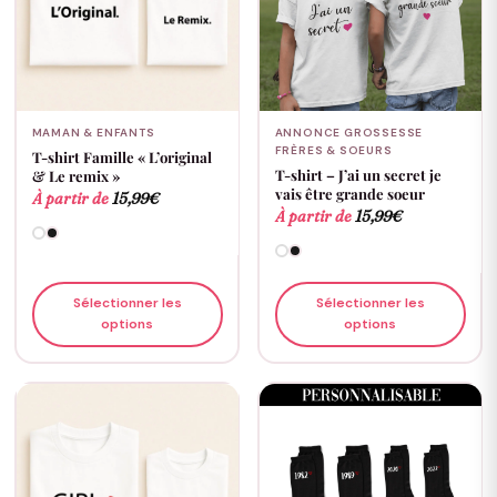
MAMAN & ENFANTS
ANNONCE GROSSESSE
FRÈRES & SOEURS
T-shirt Famille « L’original
T-shirt – J’ai un secret je
& Le remix »
vais être grande soeur
À partir de
15,99
€
À partir de
15,99
€
Sélectionner les
Sélectionner les
options
options