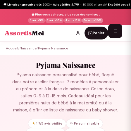
🚚
Livraison gratuite
dès 60€
|
⭐
Avis vérifiés 4,7/5
·
+10 000 clients
|
⚡
Expédié sous 1
🔥
Plus vous achetez, plus vous économisez :
2 art.
-5%
3 art.
-10%
4 art.
-15%
5+ art.
-20%
Assortis
Moi
Panier
Passer
Accueil
/
Naissance
/
Pyjama Naissance
au
contenu
Pyjama Naissance
Pyjama naissance personnalisé pour bébé, floqué
dans notre atelier français. 7 modèles à personnaliser
au prénom et à la date de naissance. Coton doux,
tailles 0-3 à 12-18 mois. Cadeau idéal pour les
premières nuits de bébé à la maternité ou à la
maison, à offrir en liste de naissance ou baby shower.
★
4,7/5 avis vérifiés
✏️ Personnalisable