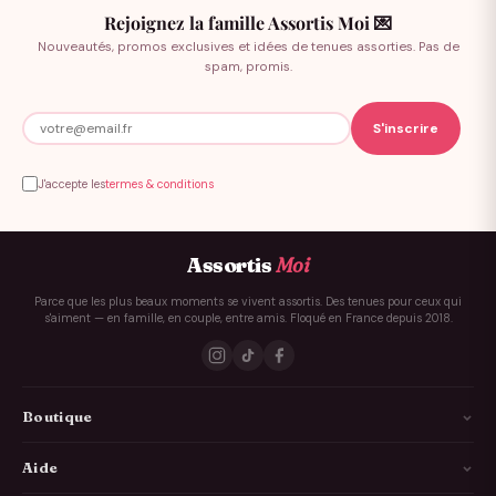
Rejoignez la famille Assortis Moi 💌
sécurité, comme dans le ventre maternel.
Nouveautés, promos exclusives et idées de tenues assorties. Pas de
spam, promis.
La matière idéale pour le pyjama de
votre nouveau-né
J'accepte les
termes & conditions
La peau délicate des nouveau-nés mérite une attention
particulière dans le choix des matières. Chaque tissu
possède ses propres caractéristiques qui influencent
Assortis
Moi
directement le
confort et le bien-être
de votre petit trésor
durant ses premières semaines de vie.
Parce que les plus beaux moments se vivent assortis. Des tenues pour ceux qui
s'aiment — en famille, en couple, entre amis. Floqué en France depuis 2018.
Le pyjama en velours : chaleur et douceur
pour l'hiver
Boutique
Le velours se distingue par sa texture moelleuse
et ses
propriétés isolantes exceptionnelles. Cette matière noble
La Famille
enveloppe délicatement la peau fragile de bébé tout en
Aide
maintenant une température corporelle stable pendant les
Les Couples