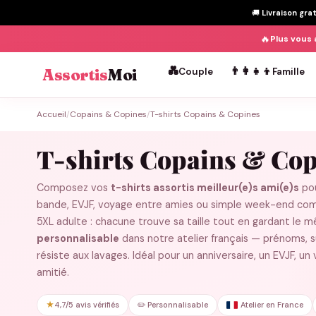
🚚
Livraison gra
🔥
Plus vous 
💑
👨‍👩‍👧‍👦
Assortis
Moi
Couple
Famille
Passer
Accueil
/
Copains & Copines
/
T-shirts Copains & Copines
au
contenu
T-shirts Copains & Cop
Composez vos
t-shirts assortis meilleur(e)s ami(e)s
pou
bande, EVJF, voyage entre amies ou simple week-end compl
5XL adulte : chacune trouve sa taille tout en gardant l
personnalisable
dans notre atelier français — prénoms, su
résiste aux lavages. Idéal pour un anniversaire, un EVJF, 
amitié.
★
4,7/5 avis vérifiés
✏️ Personnalisable
Atelier en France