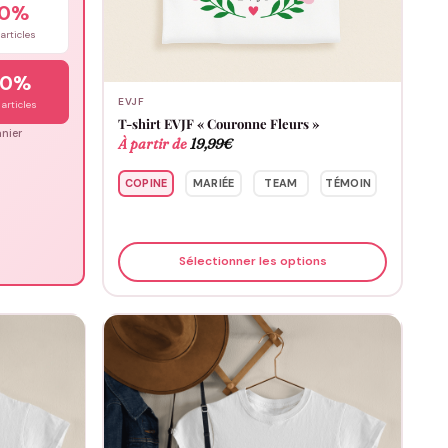
10%
articles
20%
EVJF
articles
T-shirt EVJF « Couronne Fleurs »
nier
À partir de
19,99
€
COPINE
MARIÉE
TEAM
TÉMOIN
Sélectionner les options