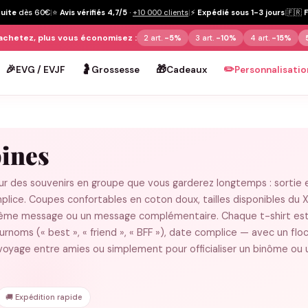
tuite
dès 60€
|
⭐
Avis vérifiés 4,7/5
·
+10 000 clients
|
⚡
Expédié sous 1-3 jours
|
🇫🇷
achetez, plus vous économisez :
2 art.
-5%
3 art.
-10%
4 art.
-15%
🎉
🤰
🎁
✏️
EVG / EVJF
Grossesse
Cadeaux
Personnalisatio
ines
r des souvenirs en groupe que vous garderez longtemps : sortie 
ice. Coupes confortables en coton doux, tailles disponibles du 
e même message ou un message complémentaire. Chaque t-shirt es
rnoms (« best », « friend », « BFF »), date complice — avec un flo
un voyage entre amies ou simplement pour officialiser un binôme ou
🚚 Expédition rapide