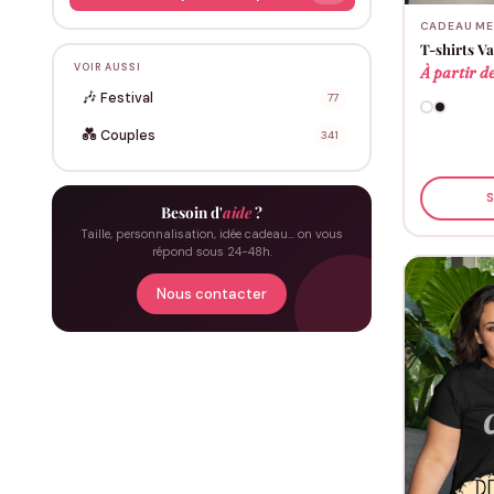
CADEAU ME
T-shirts V
VOIR AUSSI
À partir d
🎶
Festival
77
💑
Couples
341
S
Besoin d'
aide
?
Taille, personnalisation, idée cadeau… on vous
répond sous 24-48h.
Nous contacter