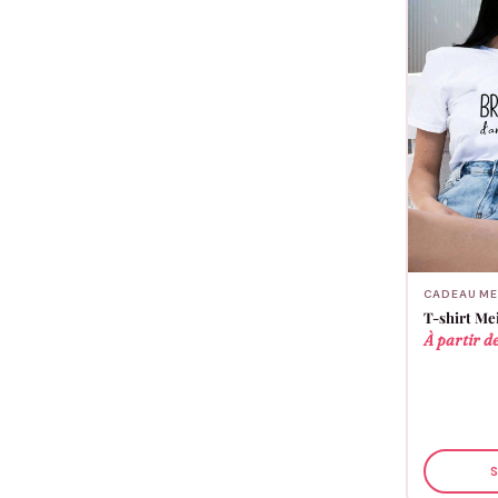
CADEAU ME
T-shirt Me
À partir d
S