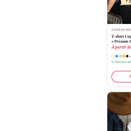
CADEAU ME
T-shirt Co
« Prénom S
À partir d
+
✏️ Personnal
S