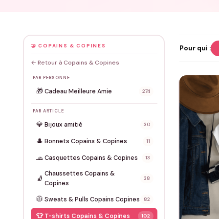
🤝 COPAINS & COPINES
Pour qui :
← Retour à Copains & Copines
PAR PERSONNE
🎁
Cadeau Meilleure Amie
274
PAR ARTICLE
💎
Bijoux amitié
30
🎩
Bonnets Copains & Copines
11
🧢
Casquettes Copains & Copines
13
Chaussettes Copains &
🧦
38
Copines
🧥
Sweats & Pulls Copains Copines
82
👕
T-shirts Copains & Copines
102