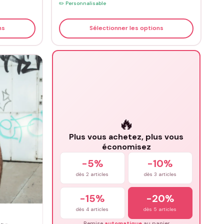
✏️ Personnalisable
ns
Sélectionner les options
🔥
Plus vous achetez, plus vous
économisez
-5%
-10%
dès 2 articles
dès 3 articles
-15%
-20%
dès 4 articles
dès 5 articles
Remise
automatique
au panier