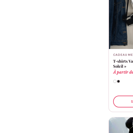
CADEAU ME
T-shirts V
Soleil »
À partir d
S