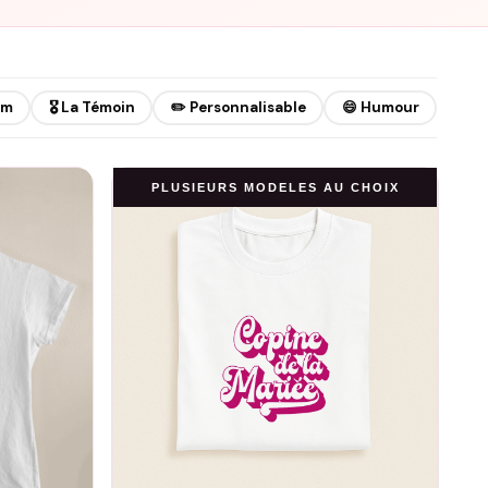
am
🎖️ La Témoin
✏️ Personnalisable
😄 Humour
PLUSIEURS MODELES AU CHOIX