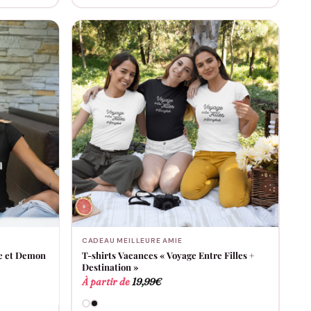
CADEAU MEILLEURE AMIE
ge et Demon
T-shirts Vacances « Voyage Entre Filles +
Destination »
À partir de
19,99
€