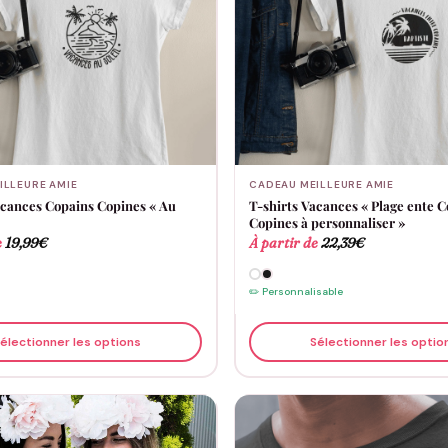
ILLEURE AMIE
CADEAU MEILLEURE AMIE
acances Copains Copines « Au
T-shirts Vacances « Plage ente 
Copines à personnaliser »
e
19,99
€
À partir de
22,39
€
✏️ Personnalisable
électionner les options
Sélectionner les optio