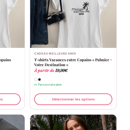
CADEAU MEILLEURE AMIE
Copains
T-shirts Vacances entre Copains « Palmier +
Votre Destination »
À partir de
19,99
€
✏️ Personnalisable
ns
Sélectionner les options