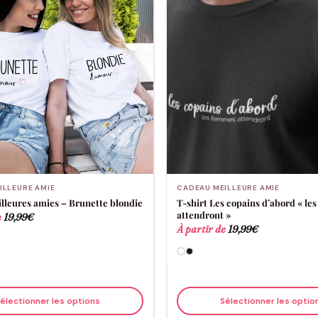
ILLEURE AMIE
CADEAU MEILLEURE AMIE
illeures amies – Brunette blondie
T-shirt Les copains d’abord « l
attendront »
e
19,99
€
À partir de
19,99
€
électionner les options
Sélectionner les optio