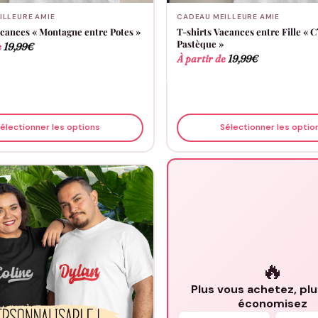
ILLEURE AMIE
CADEAU MEILLEURE AMIE
acances « Montagne entre Potes »
T-shirts Vacances entre Fille « C’
Pastèque »
e
19,99
€
À partir de
19,99
€
électionner les options
Sélectionner les optio
🔥
Plus vous achetez, pl
économisez