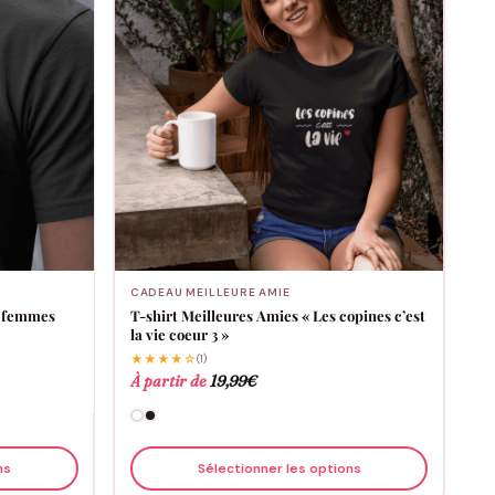
CADEAU MEILLEURE AMIE
es femmes
T-shirt Meilleures Amies « Les copines c’est
la vie coeur 3 »
★★★★☆
(1)
À partir de
19,99
€
ns
Sélectionner les options