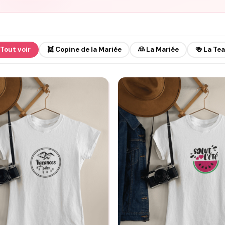
Tout voir
👯 Copine de la Mariée
👰 La Mariée
🍻 La Te