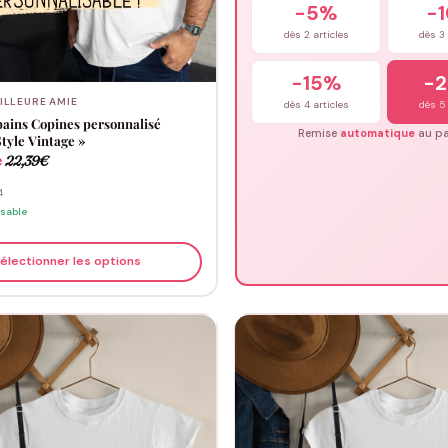
-5%
-
dès 2 articles
dès 3 
-15%
-
ILLEURE AMIE
dès 4 articles
dès 5 
pains Copines personnalisé
Remise
automatique
au pa
tyle Vintage »
e
22,39
€
4
isable
électionner les options