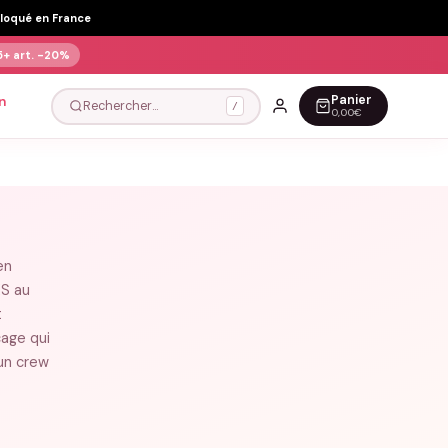
Floqué en France
5+ art.
-20%
Panier
n
Rechercher…
/
0,00€
en
XS au
t
cage qui
 un crew