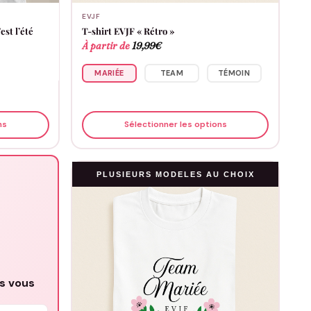
EVJF
est l’été
T-shirt EVJF « Rétro »
À partir de
19,99
€
MARIÉE
TEAM
TÉMOIN
ns
Sélectionner les options
PLUSIEURS MODELES AU CHOIX
us vous