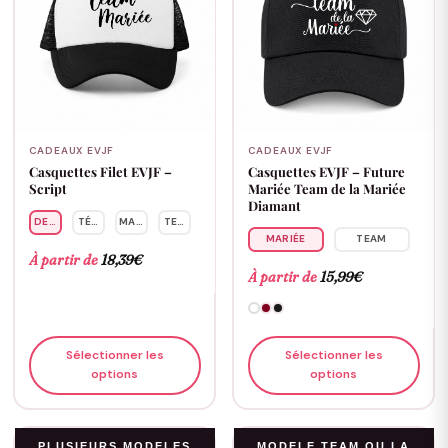
CADEAUX EVJF
CADEAUX EVJF
Casquettes Filet EVJF –
Casquettes EVJF – Future
Script
Mariée Team de la Mariée
Diamant
DEMOISELLE
TÉMOIN
MARIÉE
TEAM
MARIÉE
TEAM
À partir de
18,39
€
À partir de
15,99
€
Sélectionner les
Sélectionner les
options
options
PLUSIEURS MODELES
MODELE TEAM OU LA