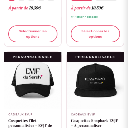
À partir de
18,39
€
À partir de
18,39
€
✏️ Personnalisable
Sélectionner les
Sélectionner les
options
options
PERSONNALISABLE
PERSONNALISABLE
CADEAUX EVJF
CADEAUX EVJF
Casquettes Filet
Casquettes Snapback EVJF
personnalisées – EVJF de
– A personnaliser