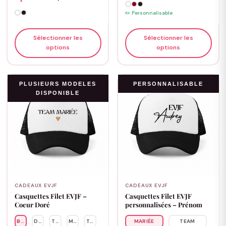
✏️ Personnalisable
Sélectionner les
Sélectionner les
options
options
PLUSIEURS MODELES
PERSONNALISABLE
DISPONIBLE
CADEAUX EVJF
CADEAUX EVJF
Casquettes Filet EVJF –
Casquettes Filet EVJF
Coeur Doré
personnalisées – Prénom
BRIDE
DEMOISELLE
TÉMOIN
MARIÉE
TEAM
MARIÉE
TEAM