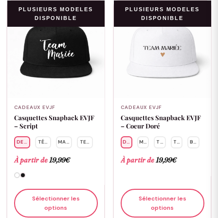
PLUSIEURS MODELES
PLUSIEURS MODELES
DISPONIBLE
DISPONIBLE
CADEAUX EVJF
CADEAUX EVJF
Casquettes Snapback EVJF
Casquettes Snapback EVJF
– Script
– Coeur Doré
DEMOISELLE
TÉMOIN
MARIÉE
TEAM
DEMOISELLE
MARIÉE
TEAM
TÉMOIN
BRIDE
À partir de
19,99
€
À partir de
19,99
€
Sélectionner les
Sélectionner les
options
options