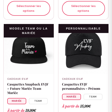
Sélectionner les
Sélectionner les
options
options
MODELE TEAM OU LA
PERSONNALISABLE
MARIÉE
CADEAUX EVJF
CADEAUX EVJF
Casquettes Snapback EVJF
Casquettes EVJF
– Future Mariée Team
personnalisées – Prénom
Mariée
MARIÉE
TEAM
MARIÉE
TEAM
À partir de
15,99
€
À partir de
19,99
€