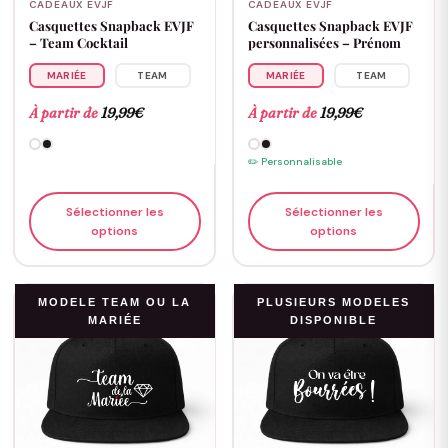
CADEAUX EVJF
CADEAUX EVJF
Casquettes Snapback EVJF
Casquettes Snapback EVJF
– Team Cocktail
personnalisées – Prénom
MARIÉE
TEAM
MARIÉE
TEAM
À partir de
19,99
€
À partir de
19,99
€
✏️ Personnalisable
Sélectionner les
Sélectionner les
options
options
MODELE TEAM OU LA
PLUSIEURS MODELES
MARIÉE
DISPONIBLE