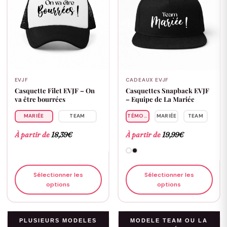
EVJF
CADEAUX EVJF
Casquette Filet EVJF – On
Casquettes Snapback EVJF
va être bourrées
– Equipe de La Mariée
MARIÉE
TEAM
TÉMOIN
MARIÉE
TEAM
À partir de
18,39
€
À partir de
19,99
€
Sélectionner les
Sélectionner les
options
options
PLUSIEURS MODELES
MODELE TEAM OU LA