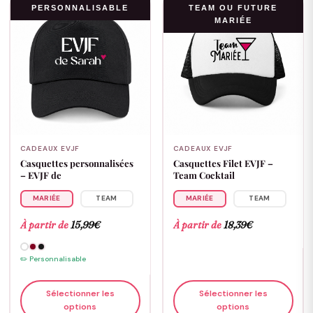
PERSONNALISABLE
TEAM OU FUTURE
MARIÉE
CADEAUX EVJF
CADEAUX EVJF
Casquettes personnalisées
Casquettes Filet EVJF –
– EVJF de
Team Cocktail
MARIÉE
TEAM
MARIÉE
TEAM
À partir de
15,99
€
À partir de
18,39
€
✏️ Personnalisable
Sélectionner les
Sélectionner les
options
options