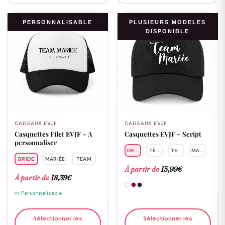
PERSONNALISABLE
PLUSIEURS MODELES
DISPONIBLE
CADEAUX EVJF
CADEAUX EVJF
Casquettes Filet EVJF – A
Casquettes EVJF – Script
personnaliser
DEMOISELLE
TÉMOIN
TEAM
MARIÉE
BRIDE
MARIÉE
TEAM
À partir de
15,99
€
À partir de
18,39
€
✏️ Personnalisable
Sélectionner les
Sélectionner les