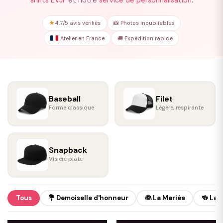
shirts EVJF
et notre
service de personnalisation
.
★
4,7/5 avis vérifiés
📸 Photos inoubliables
Atelier en France
🚚 Expédition rapide
Baseball
Filet
Forme classique
Légère, respirante
Snapback
Visière plate
Tous
💐 Demoiselle d'honneur
👰 La Mariée
🍻 La 