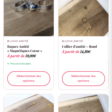
BIJOUX AMITIÉ
BIJOUX AMITIÉ
Bagues Amitié
Collier d’amitié – Rond
« Magnétiques Coeur »
À partir de
14,39
€
À partir de
19,99
€
✏️ Personnalisable
Sélectionner les
Sélectionner les
options
options