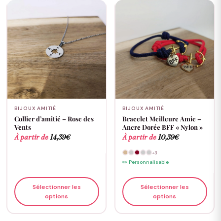
BIJOUX AMITIÉ
BIJOUX AMITIÉ
Collier d’amitié – Rose des
Bracelet Meilleure Amie –
Vents
Ancre Dorée BFF « Nylon »
À partir de
14,39
€
À partir de
10,39
€
+3
✏️ Personnalisable
Sélectionner les
Sélectionner les
options
options