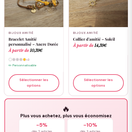
BIJOUX AMITIÉ
BIJOUX AMITIÉ
Bracelet Amitié
Collier d’amitié – Soleil
personnalisé – Ancre Dorée
À partir de
14,39
€
À partir de
10,39
€
+3
✏️ Personnalisable
Sélectionner les
Sélectionner les
options
options
🔥
Plus vous achetez, plus vous économisez
-5%
-10%
dès 2 articles
dès 3 articles