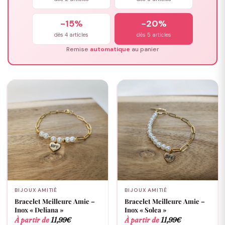
-15%
-20%
dès 4 articles
dès 5 articles
Remise
automatique
au panier
BIJOUX AMITIÉ
BIJOUX AMITIÉ
Bracelet Meilleure Amie –
Bracelet Meilleure Amie –
Inox « Deliana »
Inox « Solea »
À partir de
11,99
€
À partir de
11,99
€