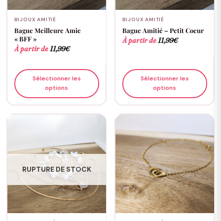
BIJOUX AMITIÉ
BIJOUX AMITIÉ
Bague Meilleure Amie
Bague Amitié – Petit Coeur
« BFF »
À partir de
11,99
€
À partir de
11,99
€
Sélectionner les
Sélectionner les
options
options
RUPTURE DE STOCK