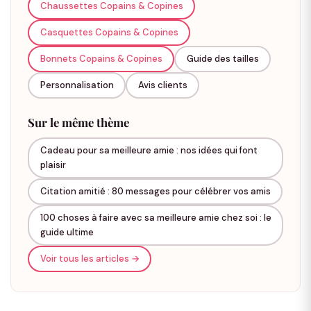
Chaussettes Copains & Copines
aux copines, on retrouve évidemment les
bijoux meilleure
amie
, esthétiques, originaux et hautement symboliques. Non
Casquettes Copains & Copines
seulement ils plaisent aux copines qui souhaitent symboliser
leur amitié de manière authentique, mais ils font également
Bonnets Copains & Copines
Guide des tailles
partie des idées cadeaux les plus variées en termes de
Personnalisation
Avis clients
modèles.
Colliers d’amitié : un symbole à deux
Sur le même thème
Craquez pour les
colliers amitié
pour copines et meilleures
Cadeau pour sa meilleure amie : nos idées qui font
amies qui n’ont de signification que lorsqu’ils sont
plaisir
rassemblés ! Gravés de vos initiales, ces colliers assortis
s’adapteront à vos tenues du quotidien.
Citation amitié : 80 messages pour célébrer vos amis
Un
collier meilleure amie
est un bijou symbolique porté par
100 choses à faire avec sa meilleure amie chez soi : le
guide ultime
deux amies proches. Généralement composé de deux
pendentifs assortis (cœur, étoile, lune, etc.), chaque amie en
Voir tous les articles →
porte un, se sentant connectée même à distance.
Bracelets d’amitié : le lien au poignet