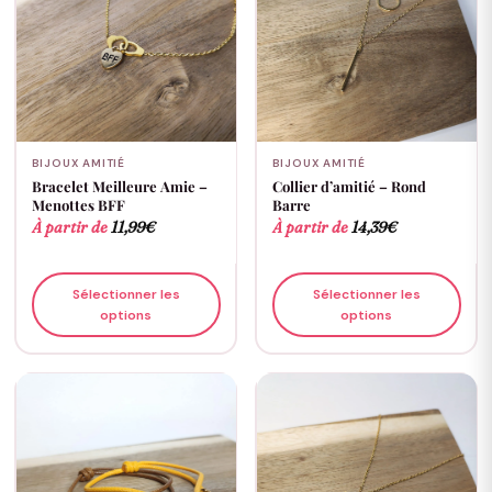
BIJOUX AMITIÉ
BIJOUX AMITIÉ
Bracelet Meilleure Amie –
Collier d’amitié – Rond
Menottes BFF
Barre
À partir de
11,99
€
À partir de
14,39
€
Sélectionner les
Sélectionner les
options
options