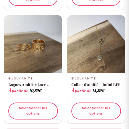
BIJOUX AMITIÉ
BIJOUX AMITIÉ
Bagues Amitié « Love »
Collier d’amitié – Infini BFF
À partir de
10,39
€
À partir de
14,39
€
Sélectionner les
Sélectionner les
options
options