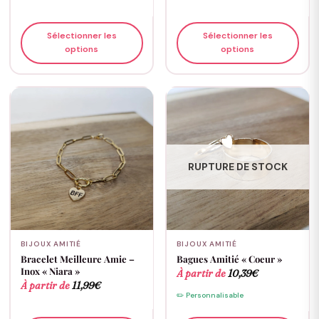
Sélectionner les
Sélectionner les
options
options
RUPTURE DE STOCK
BIJOUX AMITIÉ
BIJOUX AMITIÉ
Bracelet Meilleure Amie –
Bagues Amitié « Coeur »
Inox « Niara »
À partir de
10,39
€
À partir de
11,99
€
✏️ Personnalisable