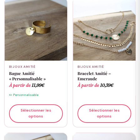
BIJOUX AMITIÉ
BIJOUX AMITIÉ
Bague Amitié
Bracelet Amitié –
« Personnalisable »
Emeraude
À partir de
11,99
€
À partir de
10,39
€
✏️ Personnalisable
Sélectionner les
Sélectionner les
options
options