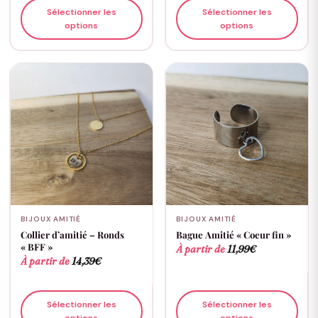
Sélectionner les
Sélectionner les
options
options
BIJOUX AMITIÉ
BIJOUX AMITIÉ
Collier d’amitié – Ronds
Bague Amitié « Coeur fin »
« BFF »
À partir de
11,99
€
À partir de
14,39
€
Sélectionner les
Sélectionner les
options
options