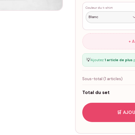
Couleur du t-shirt
+ 
💡
Ajoutez
1 article de plus
p
Sous-total (
1
articles)
Total du set
🛒 AJOU