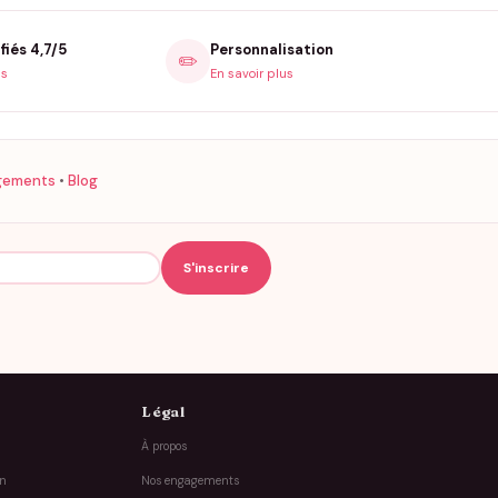
fiés 4,7/5
Personnalisation
✏️
is
En savoir plus
gements
•
Blog
Légal
À propos
on
Nos engagements