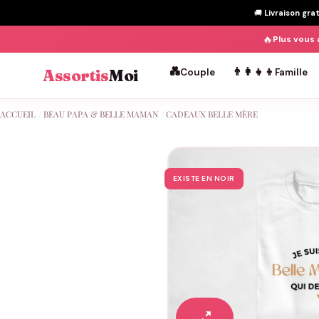
🚚
Livraison gra
🔥
Plus vous 
💑
👨‍👩‍👧‍👦
Assortis
Moi
Couple
Famille
Passer
ACCUEIL
/
BEAU PAPA & BELLE MAMAN
/
CADEAUX BELLE MÈRE
au
contenu
EXISTE EN NOIR