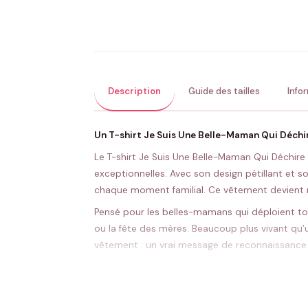
Description
Guide des tailles
Info
Un T-shirt Je Suis Une Belle-Maman Qui Déchir
Le T-shirt Je Suis Une Belle-Maman Qui Déchire 
exceptionnelles. Avec son design pétillant et so
chaque moment familial. Ce vêtement devient r
Pensé pour les belles-mamans qui déploient tou
ou la fête des mères. Beaucoup plus vivant qu’u
vêtement : un vrai message de reconnaissance p
Pour rendre votre cadeau encore plus inoubliabl
boutique. Associer sweats, t-shirts et pulls ass
votre entourage. Ce tee-shirt deviendra ainsi