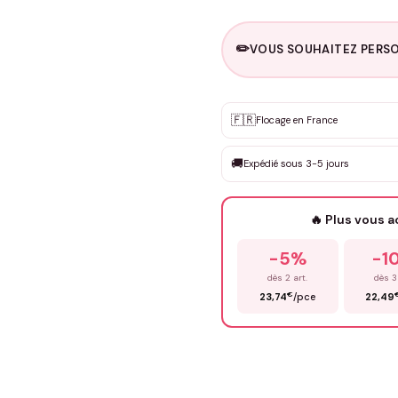
✏️
VOUS SOUHAITEZ PERSO
Personnalisation sur m
🇫🇷
✨
Flocage en France
DEVIS GRATUIT · Personnali
🚚
Expédié sous 3-5 jours
Que souhaitez-vous ?
*
🔥 Plus vous 
Prénom
*
-5%
-1
dès 2 art.
dès 3
€
23,74
/pce
22,49
Précisions (optionnel)