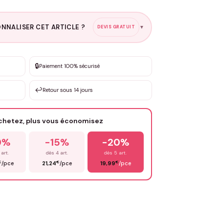
NNALISER CET ARTICLE ?
DEVIS GRATUIT
▼
esure
🔒
Paiement 100% sécurisé
sation de 3 à 10€ selon la demande
↩️
Retour sous 14 jours
Votre texte / idée
*
achetez, plus vous économisez
Email
*
0%
-15%
-20%
 art.
dès 4 art.
dès 5 art.
€
€
€
/pce
21,24
/pce
19,99
/pce