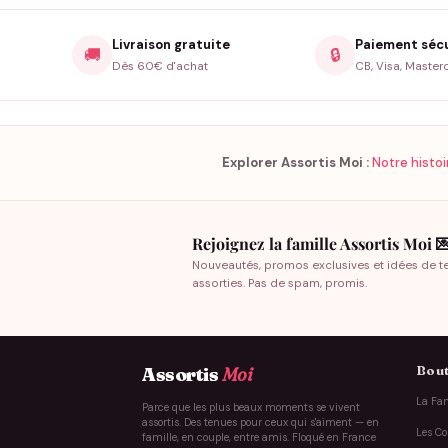
Livraison gratuite
Paiement séc
🚚
🔒
Dès 60€ d'achat
CB, Visa, Master
Explorer Assortis Moi :
Notre histoi
Rejoignez la famille Assortis Moi 
Nouveautés, promos exclusives et idées de t
assorties. Pas de spam, promis.
Bout
Assortis
Moi
La Fam
Parce que les plus beaux moments se vivent
assortis. Des tenues pour ceux qui s'aiment — en
Les Co
famille, en couple, entre amis. Floqué en France