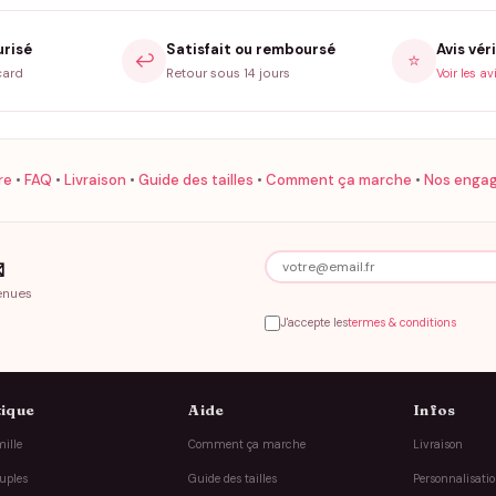
urisé
Satisfait ou remboursé
Avis véri
↩️
⭐
card
Retour sous 14 jours
Voir les av
re
•
FAQ
•
Livraison
•
Guide des tailles
•
Comment ça marche
•
Nos enga

enues
J'accepte les
termes & conditions
ique
Aide
Infos
ille
Comment ça marche
Livraison
uples
Guide des tailles
Personnalisati