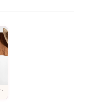
 styles du quotidien. Léger, facile à porter et
 simplement exceptionnelle. Un vêtement qui
r »
e