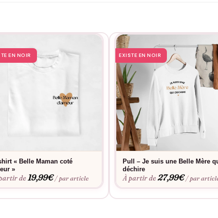
STE EN NOIR
EXISTE EN NOIR
shirt « Belle Maman coté
Pull – Je suis une Belle Mère q
eur »
déchire
19,99
€
27,99
€
partir de
À partir de
/ par article
/ par articl