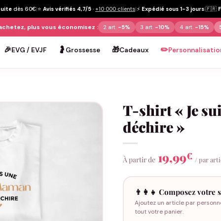
tuite
dès 60€
|
⭐
Avis vérifiés 4,7/5
·
+10 000 clients
|
⚡
Expédié sous 1-3 jours
|
🇫🇷
achetez, plus vous économisez :
2 art.
-5%
3 art.
-10%
4 art.
-15%
🎉
🤰
🎁
✏️
EVG / EVJF
Grossesse
Cadeaux
Personnalisatio
T-shirt « Je s
déchire »
19,99
€
À partir de
/ par art
👨‍👩‍👧 Composez votre s
Ajoutez un article par personn
tout votre panier.