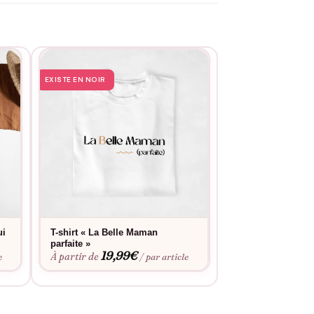
EXISTE EN NOIR
EXISTE EN NOIR
ui
T-shirt « La Belle Maman
T-shirt « Belle M
parfaite »
vraie l’unique »
19,99
€
19,9
À partir de
À partir de
e
/ par article