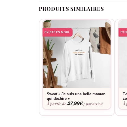
PRODUITS SIMILAIRES
EXISTE EN NOIR
EXI
Sweat « Je suis une belle maman
T-
qui déchire »
co
27,99
€
À partir de
À 
/ par article