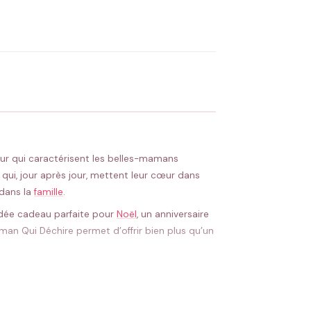
OYER MA DEMANDE ✨
 Flocage en France
✅ Validation avant fabrication
meur qui caractérisent les belles-mamans
 qui, jour après jour, mettent leur cœur dans
 dans la
famille
.
 idée cadeau parfaite pour
Noël
, un anniversaire
aman Qui Déchire permet d’offrir bien plus qu’un
t avec d’autres créations personnalisées de la
ettant à l’honneur toutes les figures fortes de