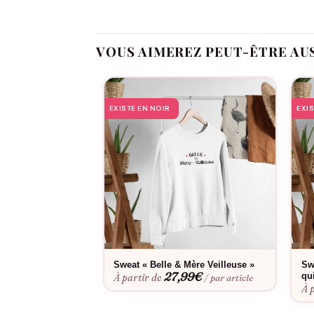
Avec sa coupe moderne et son tissu confortable
visuellement impactant, il rappelle chaque jou
allie tendresse, énergie et fierté dans un seul
VOUS AIMEREZ PEUT-ÊTRE AU
EXISTE EN NOIR
EXI
Sweat « Belle & Mère Veilleuse »
Sw
27,99
€
qu
À partir de
/ par article
À 