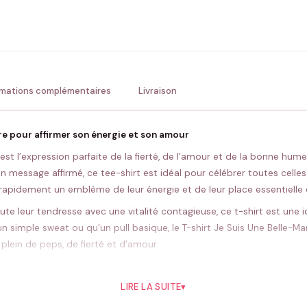
ENV
💚 Retour sous 24-48h
🇫
rmations complémentaires
Livraison
e pour affirmer son énergie et son amour
est l’expression parfaite de la fierté, de l’amour et de la bonne hu
n message affirmé, ce tee-shirt est idéal pour célébrer toutes celles
apidement un emblème de leur énergie et de leur place essentielle
te leur tendresse avec une vitalité contagieuse, ce t-shirt est une
n simple sweat ou qu’un pull basique, le T-shirt Je Suis Une Belle-M
lein de peps, de fierté et d’amour.
e, n’hésitez pas à créer un coffret familial en combinant ce tee-shir
ortis permettra de marquer les esprits lors des fêtes de famille, en m
LIRE LA SUITE
▾
 un souvenir mémorable autant qu’un vêtement adoré.