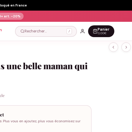
Floqué en France
5+ art.
-20%
Panier
n
Rechercher…
/
0,00€
uis une belle maman qui
icle
et
e. Plus vous en ajoutez, plus vous économisez sur