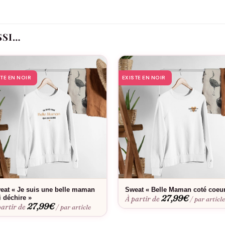
, le T-shirt Je Suis Une Belle-Maman Qui Déchire accompagne tous les
r que cette belle-maman n’est pas comme les autres : elle est tout
 et même message.
SSI…
STE EN NOIR
EXISTE EN NOIR
eat « Je suis une belle maman
Sweat « Belle Maman coté coeu
27,99
€
i déchire »
À partir de
/ par articl
27,99
€
partir de
/ par article