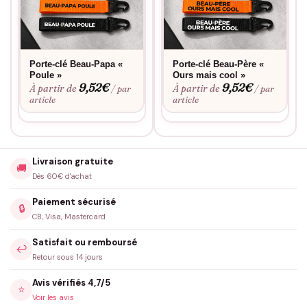
Porte-clé Beau-Papa «
Porte-clé Beau-Père «
Poule »
Ours mais cool »
9,52
€
9,52
€
À partir de
À partir de
/ par
/ par
article
article
Livraison gratuite
🚚
Dès 60€ d'achat
Paiement sécurisé
🔒
CB, Visa, Mastercard
Satisfait ou remboursé
↩️
Retour sous 14 jours
Avis vérifiés 4,7/5
⭐
Voir les avis