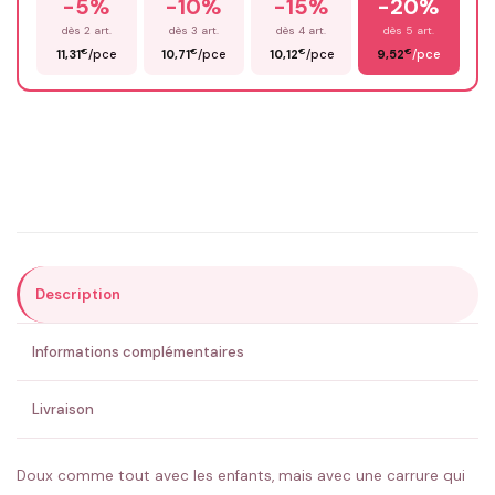
-5%
-10%
-15%
-20%
Prénom
*
dès 2 art.
dès 3 art.
dès 4 art.
dès 5 art.
€
€
€
€
11,31
/pce
10,71
/pce
10,12
/pce
9,52
/pce
Email
*
Précisions (optionnel)
Description
ENVOYER MA DEMANDE ✨
Informations complémentaires
💚 Retour sous 24-48h
🇫🇷 Flocage en France
✅ Validation avant fabrication
Livraison
Doux comme tout avec les enfants, mais avec une carrure qui