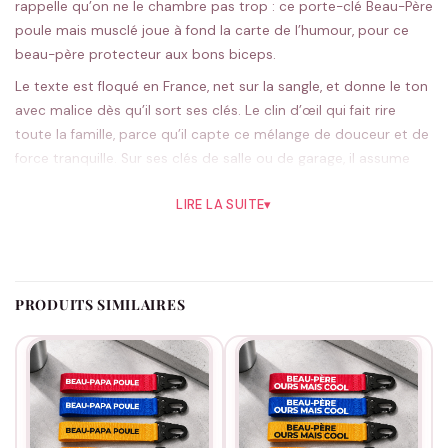
rappelle qu’on ne le chambre pas trop : ce porte-clé Beau-Père
poule mais musclé joue à fond la carte de l’humour, pour ce
beau-père protecteur aux bons biceps.
Le texte est floqué en France, net sur la sangle, et donne le ton
avec malice dès qu’il sort ses clés. Le clin d’œil qui fait rire
toute la famille, parce qu’il capte ce mélange de douceur et de
force tranquille. Sur ses clés de salle ou de garage, il assume
tout ça sans le moindre complexe.
LIRE LA SUITE
▾
Le noir, viril et sobre, fait le job, le rouge marque davantage le
coup ; cinq couleurs sous la main. Floqué et préparé sur
commande, en France.
Câlin garanti, mais on évite de le chercher : pour un anniversaire
PRODUITS SIMILAIRES
ou la fête des pères. Reste dans le ton avec
nos cadeaux pour
les beaux-pères
.