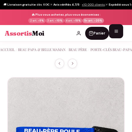
🚚
Livraison gratuite
dès 60€
|
⭐
Avis vérifiés 4,7/5
·
+10 000 clients
|
⚡
Expédié sous 1
🔥
Plus vous achetez, plus vous économisez :
2 art.
-5%
3 art.
-10%
4 art.
-15%
5+ art.
-20%
Assortis
Moi
Panier
Passer
ACCUEIL
/
BEAU PAPA & BELLE MAMAN
/
BEAU PÈRE
/
PORTE-CLÉS BEAU-PAPA
au
contenu