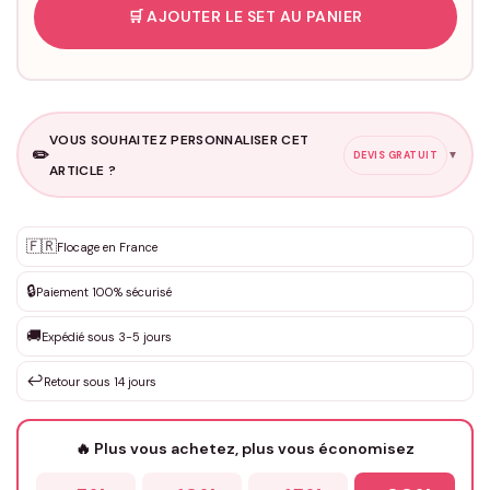
🛒 AJOUTER LE SET AU PANIER
VOUS SOUHAITEZ PERSONNALISER CET
✏️
▼
DEVIS GRATUIT
ARTICLE ?
Personnalisation sur mesure
🇫🇷
✨
Flocage en France
DEVIS GRATUIT · Personnalisation de 3 à 10€ selon la demande
🔒
Paiement 100% sécurisé
Que souhaitez-vous ?
*
🚚
Expédié sous 3-5 jours
↩️
Retour sous 14 jours
Votre texte / idée
*
🔥 Plus vous achetez, plus vous économisez