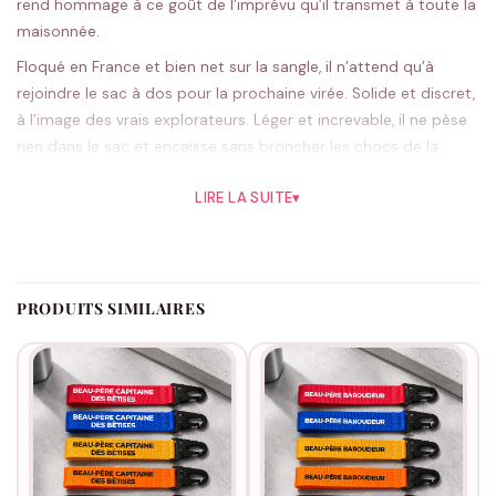
rend hommage à ce goût de l’imprévu qu’il transmet à toute la
maisonnée.
Floqué en France et bien net sur la sangle, il n’attend qu’à
rejoindre le sac à dos pour la prochaine virée. Solide et discret,
à l’image des vrais explorateurs. Léger et increvable, il ne pèse
rien dans le sac et encaisse sans broncher les chocs de la
route.
LIRE LA SUITE
▾
Le noir tactique fait très esprit expédition, l’orange se repère
de loin dans un sac ; cinq teintes possibles. Chaque pièce part
de notre atelier sur commande. Un cadeau qui ne risque pas
de finir oublié au fond d’un tiroir.
PRODUITS SIMILAIRES
Parfait avant une sortie nature ou pour marquer une occasion
en famille. La suite du voyage se prépare dans
la collection
beau-père
.