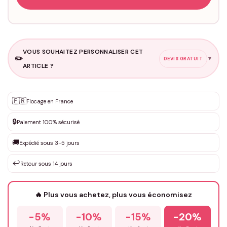
VOUS SOUHAITEZ PERSONNALISER CET
✏️
▼
DEVIS GRATUIT
ARTICLE ?
Personnalisation sur mesure
🇫🇷
✨
Flocage en France
DEVIS GRATUIT · Personnalisation de 3 à 10€ selon la demande
🔒
Paiement 100% sécurisé
Que souhaitez-vous ?
*
🚚
Expédié sous 3-5 jours
↩️
Retour sous 14 jours
Votre texte / idée
*
🔥 Plus vous achetez, plus vous économisez
-5%
-10%
-15%
-20%
Prénom
*