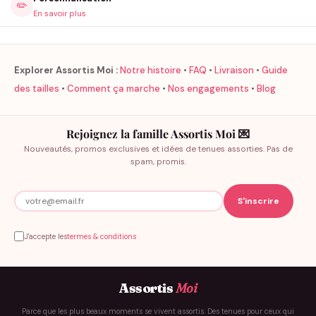
✏️
En savoir plus
Explorer Assortis Moi :
Notre histoire
•
FAQ
•
Livraison
•
Guide
des tailles
•
Comment ça marche
•
Nos engagements
•
Blog
Rejoignez la famille Assortis Moi 💌
Nouveautés, promos exclusives et idées de tenues assorties. Pas de
spam, promis.
J'accepte les
termes & conditions
Assortis
Moi
Parce que les plus beaux moments se vivent assortis. Des tenues pour ceux qui