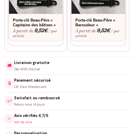
Porte-clé Beau-Père «
Porte-clé Beau-Père «
Capitaine des bêtises »
Baroudeur »
9,52
€
9,52
€
À partir de
À partir de
/ par
/ par
article
article
Livraison gratuite
🚚
Dès 60€ d'achat
Paiement sécurisé
🔒
CB, Visa, Mastercard
Satisfait ou remboursé
↩️
Retour sous 14 jours
Avis vérifiés 4,7/5
⭐
Voir les avis
Personnalisation