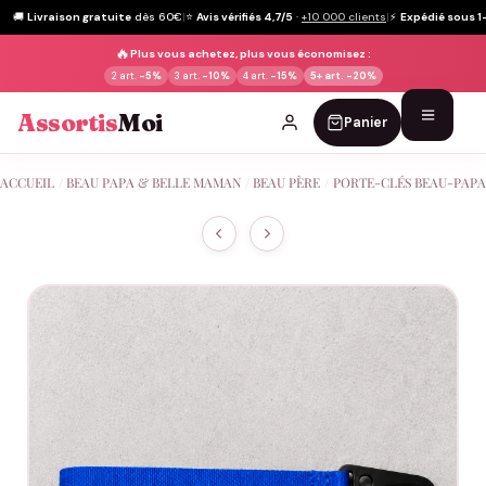
🚚
Livraison gratuite
dès 60€
|
⭐
Avis vérifiés 4,7/5
·
+10 000 clients
|
⚡
Expédié sous 1
🔥
Plus vous achetez, plus vous économisez :
2 art.
-5%
3 art.
-10%
4 art.
-15%
5+ art.
-20%
Assortis
Moi
Panier
Passer
ACCUEIL
/
BEAU PAPA & BELLE MAMAN
/
BEAU PÈRE
/
PORTE-CLÉS BEAU-PAPA
au
contenu