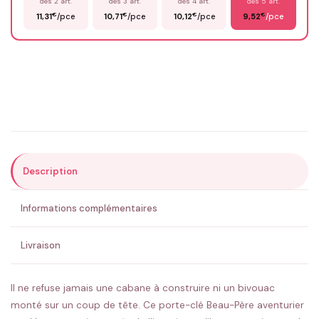
dès 2 art.
dès 3 art.
dès 4 art.
dès 5 art.
€
€
€
€
11,31
/pce
10,71
/pce
10,12
/pce
9,52
/pce
Email
*
Précisions (optionnel)
Description
ENVOYER MA DEMANDE ✨
Informations complémentaires
💚 Retour sous 24-48h
🇫🇷 Flocage en France
✅ Validation avant fabrication
Livraison
Il ne refuse jamais une cabane à construire ni un bivouac
monté sur un coup de tête. Ce porte-clé Beau-Père aventurier