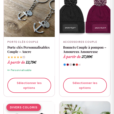
PORTE CLÉS COUPLE
ACCESSOIRES COUPLE
Porte clés Personnalisables
Bonnets Couple à pompon –
Couple – Ancre
Amoureux Amoureuse
À partir de
27,99
€
★★★★★
(1)
À partir de
12,79
€
+1
✏️ Personnalisable
Sélectionner les
Sélectionner les
options
options
DIVERS COLORIS