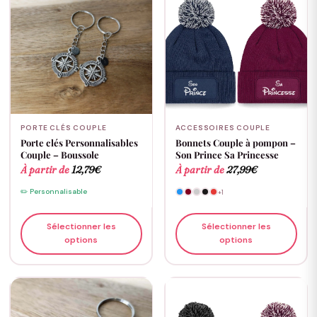
PORTE CLÉS COUPLE
ACCESSOIRES COUPLE
Porte clés Personnalisables
Bonnets Couple à pompon –
Couple – Boussole
Son Prince Sa Princesse
À partir de
12,79
€
À partir de
27,99
€
✏️ Personnalisable
+1
Sélectionner les
Sélectionner les
options
options