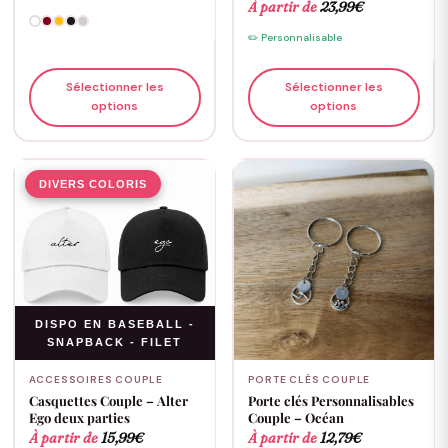
À partir de
23,99
€
✏️ Personnalisable
Sélectionner les
Sélectionner les
options
options
DIVERS COLORIS
DISPO EN BASEBALL -
SNAPBACK - FILET
ACCESSOIRES COUPLE
PORTE CLÉS COUPLE
Casquettes Couple – Alter
Porte clés Personnalisables
Ego deux parties
Couple – Océan
À partir de
15,99
€
À partir de
12,79
€