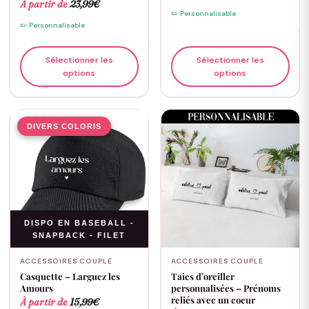
À partir de
23,99
€
✏️ Personnalisable
✏️ Personnalisable
Sélectionner les
Sélectionner les
options
options
DIVERS COLORIS
DISPO EN BASEBALL -
SNAPBACK - FILET
ACCESSOIRES COUPLE
ACCESSOIRES COUPLE
Casquette – Larguez les
Taies d’oreiller
Amours
personnalisées – Prénoms
reliés avec un coeur
À partir de
15,99
€