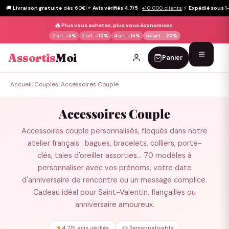
🚚
Livraison gratuite
dès 60€
|
⭐
Avis vérifiés 4,7/5
·
+10 000 clients
|
⚡
Expédié sous 1
🔥
Plus vous achetez, plus vous économisez :
2 art.
-5%
3 art.
-10%
4 art.
-15%
5+ art.
-20%
Assortis
Moi
Panier
Passer
Accueil
/
Couples
/
Accessoires Couple
au
contenu
Accessoires Couple
Accessoires couple personnalisés, floqués dans notre
atelier français : bagues, bracelets, colliers, porte-
clés, taies d'oreiller assorties... 70 modèles à
personnaliser avec vos prénoms, votre date
d'anniversaire de rencontre ou un message complice.
Cadeau idéal pour Saint-Valentin, fiançailles ou
anniversaire amoureux.
★
4,7/5 avis vérifiés
✏️ Personnalisable