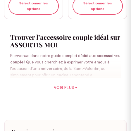
Sélectionner les
Sélectionner les
options
options
Trouver l’accessoire couple idéal sur
ASSORTIS MOI
Bienvenue dans notre guide complet dédié aux
accessoires
couple
! Que vous cherchiez à exprimer votre
amour
à
l'occasion d'un
anniversaire
, de la Saint-Valentin, ou
simplement pour offrir un
cadeau
spontané à
votre
partenaire
, notre
boutique
spécialisée "Assortis Moi"
VOIR PLUS ▾
vous accompagne dans votre recherche du
produit
idéal
pour célébrer votre
relation
et renforcer votre
complicité
.
Trouver le bon
accessoire couple
peut sembler complexe,
mais avec ce guide détaillé, vous allez facilement identifier le
cadeau parfait pour tous les types de
couples
.