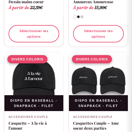
Dessin mains coeur
Amoureux Amoureuse
À partir de
22,39
€
À partir de
15,99
€
Sélectionner les
Sélectionner les
options
options
DIVERS COLORIS
DIVERS COLORIS
DISPO EN BASEBALL -
DISPO EN BASEBALL -
SNAPBACK - FILET
SNAPBACK - FILET
ACCESSOIRES COUPLE
ACCESSOIRES COUPLE
Casquette – A la vie à
Casquettes Couple – Ame
l’amour
soeur deux parties