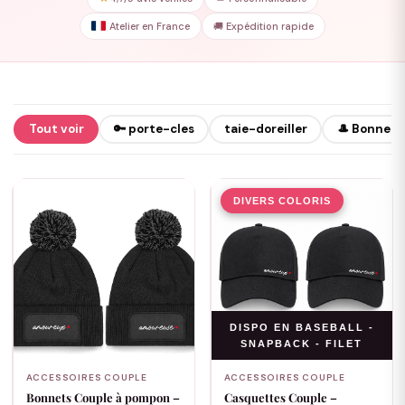
Atelier en France
🚚 Expédition rapide
Tout voir
🔑 porte-cles
taie-doreiller
🎩 Bonnet
DIVERS COLORIS
DISPO EN BASEBALL -
SNAPBACK - FILET
ACCESSOIRES COUPLE
ACCESSOIRES COUPLE
Bonnets Couple à pompon –
Casquettes Couple –