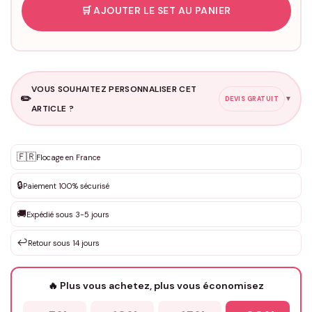
🛒 AJOUTER LE SET AU PANIER
VOUS SOUHAITEZ PERSONNALISER CET
✏️
▼
DEVIS GRATUIT
ARTICLE ?
Personnalisation sur mesure
🇫🇷
✨
Flocage en France
DEVIS GRATUIT · Personnalisation de 3 à 10€ selon la demande
🔒
Paiement 100% sécurisé
Que souhaitez-vous ?
*
🚚
Expédié sous 3-5 jours
↩️
Retour sous 14 jours
Votre texte / idée
*
🔥 Plus vous achetez, plus vous économisez