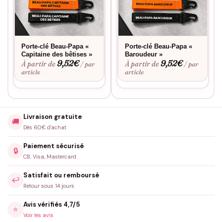
Porte-clé Beau-Papa «
Porte-clé Beau-Papa «
Capitaine des bêtises »
Baroudeur »
9,52
€
9,52
€
À partir de
À partir de
/ par
/ par
article
article
Livraison gratuite
🚚
Dès 60€ d'achat
Paiement sécurisé
🔒
CB, Visa, Mastercard
Satisfait ou remboursé
↩️
Retour sous 14 jours
Avis vérifiés 4,7/5
⭐
Voir les avis