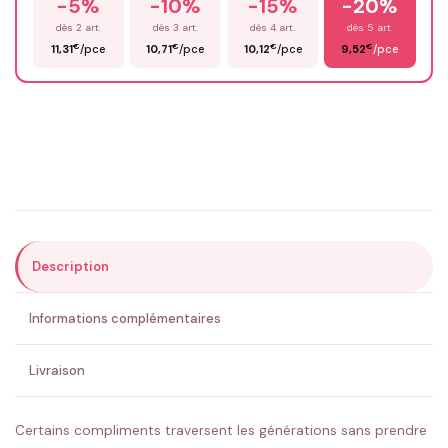
-5%
-10%
-15%
-20%
Prénom
*
dès 2 art.
dès 3 art.
dès 4 art.
dès 5 art.
€
€
€
€
11,31
/pce
10,71
/pce
10,12
/pce
9,52
/pce
Email
*
Précisions (optionnel)
Description
ENVOYER MA DEMANDE ✨
Informations complémentaires
💚 Retour sous 24-48h
🇫🇷 Flocage en France
✅ Validation avant fabrication
Livraison
Certains compliments traversent les générations sans prendre