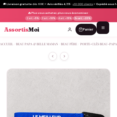
🚚
Livraison gratuite
dès 60€
|
⭐
Avis vérifiés 4,7/5
·
+10 000 clients
|
⚡
Expédié sous 1
🔥
Plus vous achetez, plus vous économisez :
2 art.
-5%
3 art.
-10%
4 art.
-15%
5+ art.
-20%
Assortis
Moi
Panier
Passer
ACCUEIL
/
BEAU PAPA & BELLE MAMAN
/
BEAU PÈRE
/
PORTE-CLÉS BEAU-PAPA
au
contenu