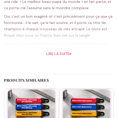
une ride. « Le meilleur beau-papa du monde » en fait partie, et
ce porte-clé l’assume sans le moindre complexe.
Oui, c’est un brin exagéré, et c’est précisément pour ça que ça
fonctionne : il le sait, ça le fait sourire, et il porte ce titre de
champion à chaque trousseau de clés attrapé. Le texte est
floqué chez nous, en France, bien net sur la sangle.
Le noir reste la valeur sûre, mais rien ne t’empêche d’oser le
rouge ; cinq teintes au choix. On prépare chaque pièce une fois
LIRE LA SUITE
▾
ta commande reçue.
Le cadeau qu’on ne rate jamais : une fête des pères, un
anniversaire, ou juste l’envie de lui dire merci. Si tu hésites,
nos
autres idées beau-papa
finiront de te convaincre.
PRODUITS SIMILAIRES