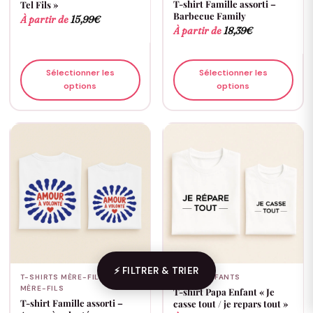
T-shirt Famille assorti –
Tel Fils »
Barbecue Family
À partir de
15,99
€
À partir de
18,39
€
Sélectionner les
Sélectionner les
options
options
⚡ FILTRER & TRIER
T-SHIRTS MÈRE-FILLE &
PAPA & ENFANTS
MÈRE-FILS
T-shirt Papa Enfant « Je
T-shirt Famille assorti –
casse tout / je repars tout »