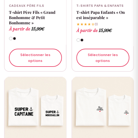
CADEAUX PÈRE FILS
T-SHIRTS PAPA & ENFANTS
T-shirt Père Fils « Grand
T-shirt Papa Enfants « On
Bonhomme & Petit
est inséparable »
Bonhomme »
★★★★☆
(1)
À partir de
15,99
€
À partir de
15,99
€
Sélectionner les
Sélectionner les
options
options