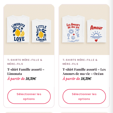
T-SHIRTS MÈRE-FILLE &
T-SHIRTS MÈRE-FILLE &
MÈRE-FILS
MÈRE-FILS
T-shirt Famille assorti –
T-shirt Famille assorti – Les
Limonata
Amours de ma vie – Océan
À partir de
18,39
€
À partir de
18,39
€
Sélectionner les
Sélectionner les
options
options