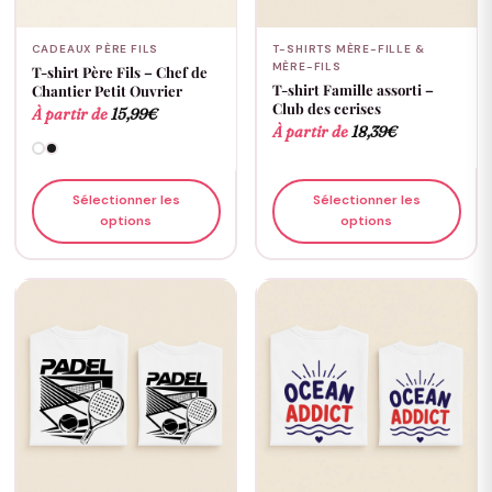
CADEAUX PÈRE FILS
T-SHIRTS MÈRE-FILLE &
MÈRE-FILS
T-shirt Père Fils – Chef de
T-shirt Famille assorti –
Chantier Petit Ouvrier
Club des cerises
À partir de
15,99
€
À partir de
18,39
€
Sélectionner les
Sélectionner les
options
options