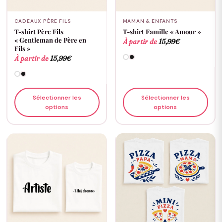
CADEAUX PÈRE FILS
MAMAN & ENFANTS
T-shirt Père Fils
T-shirt Famille « Amour »
« Gentleman de Père en
À partir de
15,99
€
Fils »
À partir de
15,99
€
Sélectionner les
Sélectionner les
options
options