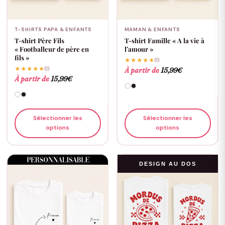
T-SHIRTS PAPA & ENFANTS
MAMAN & ENFANTS
T-shirt Père Fils
T-shirt Famille « A la vie à
« Footballeur de père en
l’amour »
fils »
★★★★★
(1)
★★★★★
(1)
À partir de
15,99
€
À partir de
15,99
€
Sélectionner les
Sélectionner les
options
options
DESIGN AU DOS