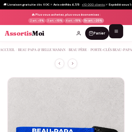
🚚
Livraison gratuite
dès 60€
|
⭐
Avis vérifiés 4,7/5
·
+10 000 clients
|
⚡
Expédié sous 1
🔥
Plus vous achetez, plus vous économisez :
2 art.
-5%
3 art.
-10%
4 art.
-15%
5+ art.
-20%
Assortis
Moi
Panier
Passer
ACCUEIL
/
BEAU PAPA & BELLE MAMAN
/
BEAU PÈRE
/
PORTE-CLÉS BEAU-PAPA
au
contenu