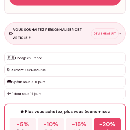
VOUS SOUHAITEZ PERSONNALISER CET
✏️
▼
DEVIS GRATUIT
ARTICLE ?
Personnalisation sur mesure
🇫🇷
✨
Flocage en France
DEVIS GRATUIT · Personnalisation de 3 à 10€ selon la demande
🔒
Paiement 100% sécurisé
Que souhaitez-vous ?
*
🚚
Expédié sous 3-5 jours
↩️
Retour sous 14 jours
Votre texte / idée
*
🔥 Plus vous achetez, plus vous économisez
-5%
-10%
-15%
-20%
Prénom
*