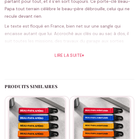
partant pour tout, et il s’en sort toujours. Ce porte-clé Beau-
Papa tout terrain célèbre le beau-père débrouille, celui qui ne
recule devant rien.
Le texte est floqué en France, bien net sur une sangle qui
encaisse autant que lui. Accroché aux clés ou au sac à dos, il
suit toutes les missions, des travaux du garage aux sorties
nature.
LIRE LA SUITE
▾
L’orange façon balise de rando a un côté baroudeur, le noir
mise sur la discrétion ; cinq couleurs en tout. Fabriqué à la
commande, aussi solide que lui.
Pour une virée en plein air, un anniversaire ou la fête des pères,
PRODUITS SIMILAIRES
c’est un cadeau increvable.
Nos idées pour les beaux-papas
ont d’autres trouvailles.