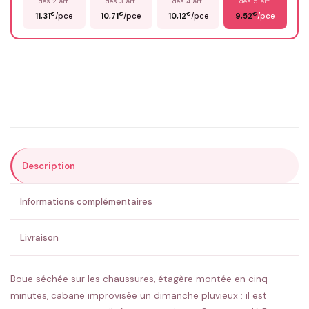
dès 2 art.
dès 3 art.
dès 4 art.
dès 5 art.
€
€
€
€
11,31
/pce
10,71
/pce
10,12
/pce
9,52
/pce
Email
*
Précisions (optionnel)
Description
ENVOYER MA DEMANDE ✨
Informations complémentaires
💚 Retour sous 24-48h
🇫🇷 Flocage en France
✅ Validation avant fabrication
Livraison
Boue séchée sur les chaussures, étagère montée en cinq
minutes, cabane improvisée un dimanche pluvieux : il est