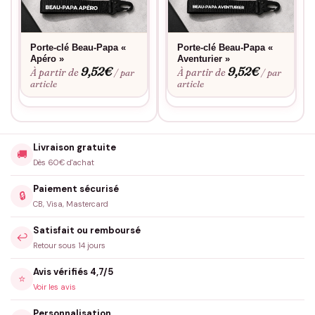
Porte-clé Beau-Papa «
Porte-clé Beau-Papa «
Apéro »
Aventurier »
9,52
€
9,52
€
À partir de
À partir de
/ par
/ par
article
article
Livraison gratuite
🚚
Dès 60€ d'achat
Paiement sécurisé
🔒
CB, Visa, Mastercard
Satisfait ou remboursé
↩️
Retour sous 14 jours
Avis vérifiés 4,7/5
⭐
Voir les avis
Personnalisation