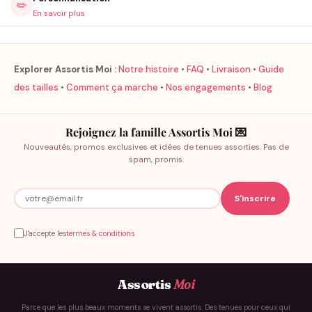
✏️
En savoir plus
Explorer Assortis Moi :
Notre histoire
•
FAQ
•
Livraison
•
Guide
des tailles
•
Comment ça marche
•
Nos engagements
•
Blog
Rejoignez la famille Assortis Moi 💌
Nouveautés, promos exclusives et idées de tenues assorties. Pas de
spam, promis.
J'accepte les
termes & conditions
Assortis
Moi
Parce que les plus beaux moments se vivent assortis. Des tenues pour ceux qui