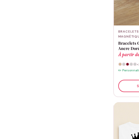
BRACELETS
MAGNÉTIQ
Bracelets 
Ancre Dor
À partir d
+
✏️ Personnal
S