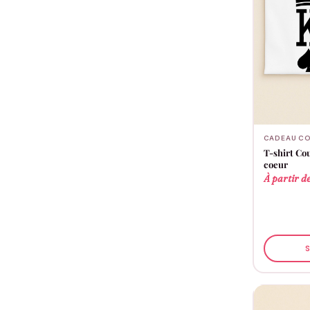
CADEAU CO
T-shirt Co
coeur
À partir d
S