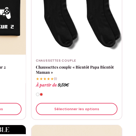
CHAUSSETTES COUPLE
ur 2
Chaussettes couple « Bientôt Papa Bientôt
Maman »
★★★★★
(1)
À partir de
9,59
€
ns
Sélectionner les options