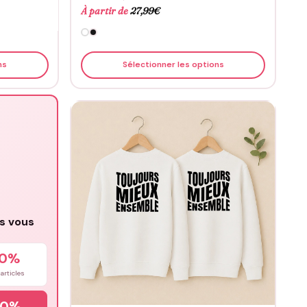
À partir de
27,99
€
ns
Sélectionner les options
us vous
10%
articles
20%