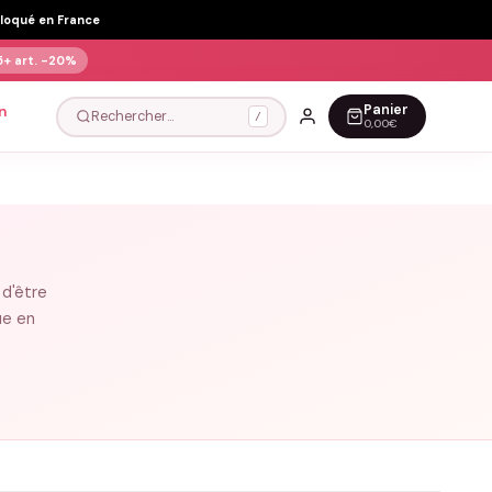
Floqué en France
5+ art.
-20%
Panier
n
Rechercher…
/
0,00€
 d'être
ue en