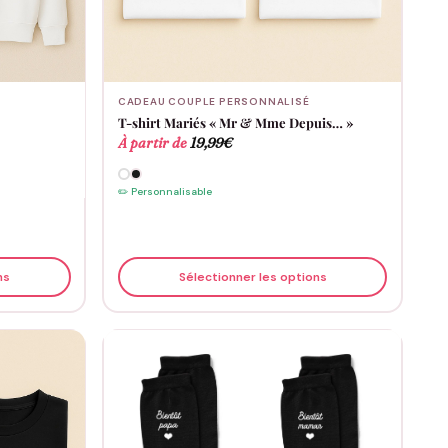
CADEAU COUPLE PERSONNALISÉ
T-shirt Mariés « Mr & Mme Depuis… »
À partir de
19,99
€
✏️ Personnalisable
ns
Sélectionner les options