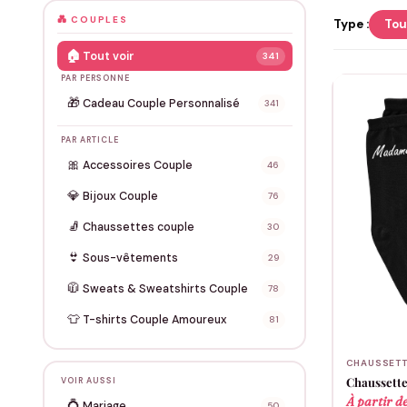
💑 COUPLES
Type :
Tou
🏠
Tout voir
341
PAR PERSONNE
🎁
Cadeau Couple Personnalisé
341
PAR ARTICLE
🎀
Accessoires Couple
46
💎
Bijoux Couple
76
🧦
Chaussettes couple
30
👙
Sous-vêtements
29
🧥
Sweats & Sweatshirts Couple
78
👕
T-shirts Couple Amoureux
81
CHAUSSETT
Chaussette
VOIR AUSSI
À partir d
💍
Mariage
50