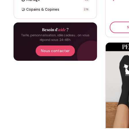
🤝
Copains & Copines
274
S
Besoin d'
aide
?
Taille, personnalisation, idée cadeau… on vous
répond sous 24-48h.
Nous contacter