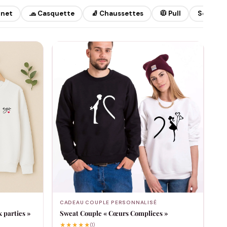
nnet
🧢 Casquette
🧦 Chaussettes
🧥 Pull
Sous-vê
CADEAU COUPLE PERSONNALISÉ
 parties »
Sweat Couple « Cœurs Complices »
★★★★★
(1)