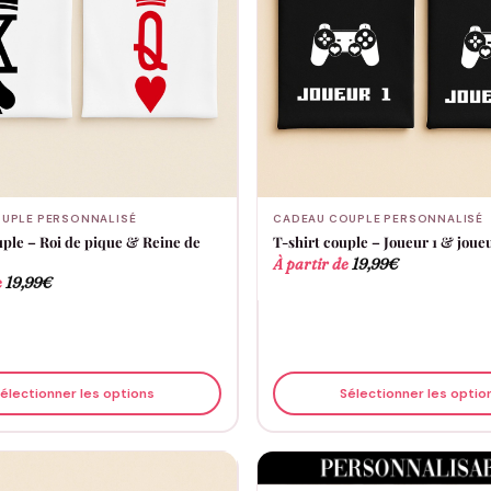
UPLE PERSONNALISÉ
CADEAU COUPLE PERSONNALISÉ
uple – Roi de pique & Reine de
T-shirt couple – Joueur 1 & joue
À partir de
19,99
€
e
19,99
€
électionner les options
Sélectionner les optio