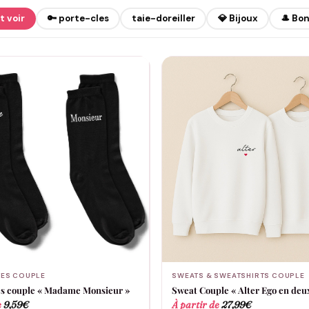
t voir
🔑 porte-cles
taie-doreiller
💎 Bijoux
🎩 Bo
ES COUPLE
SWEATS & SWEATSHIRTS COUPLE
s couple « Madame Monsieur »
Sweat Couple « Alter Ego en deux
e
9,59
€
À partir de
27,99
€