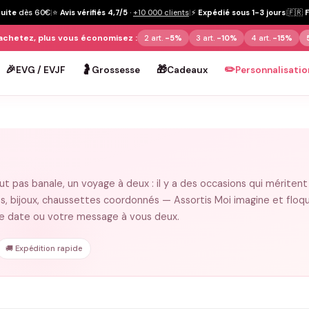
tuite
dès 60€
|
⭐
Avis vérifiés 4,7/5
·
+10 000 clients
|
⚡
Expédié sous 1-3 jours
|
🇫🇷
achetez, plus vous économisez :
2 art.
-5%
3 art.
-10%
4 art.
-15%
🎉
🤰
🎁
✏️
EVG / EVJF
Grossesse
Cadeaux
Personnalisatio
ut pas banale, un voyage à deux : il y a des occasions qui méritent
s, bijoux, chaussettes coordonnés — Assortis Moi imagine et floq
re date ou votre message à vous deux.
🚚 Expédition rapide