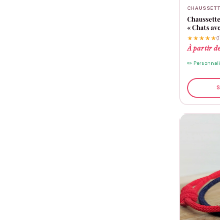
CHAUSSETT
Chaussette
« Chats av
★★★★★
(1
À partir d
✏️ Personnal
S