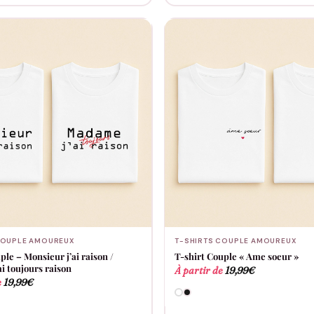
COUPLE AMOUREUX
T-SHIRTS COUPLE AMOUREUX
ple – Monsieur j’ai raison /
T-shirt Couple « Ame soeur »
i toujours raison
À partir de
19,99
€
e
19,99
€