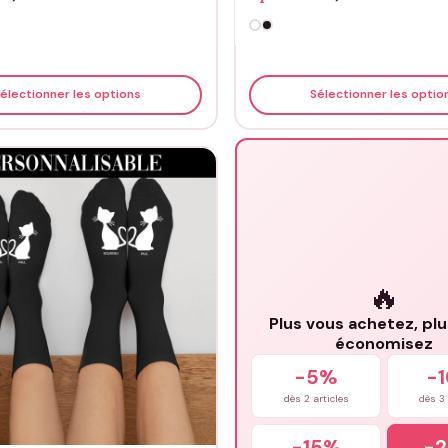
électionner les options
Sélectionner les optio
🔥
Plus vous achetez, pl
économisez
-5%
-
dès 2 articles
dès 3 
-15%
-