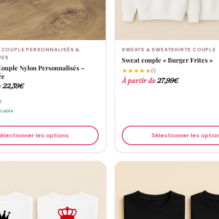
 COUPLE PERSONNALISÉS &
SWEATS & SWEATSHIRTS COUPLE
UES
Sweat couple « Burger Frites »
Couple Nylon Personnalisés –
★★★★★
(1)
ée
À partir de
27,99
€
e
22,39
€
3
isable
électionner les options
Sélectionner les optio