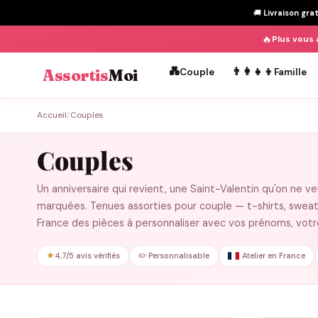
🚚
Livraison gra
🔥
Plus vous 
💑
👨‍👩‍👧‍👦
Assortis
Moi
Couple
Famille
Passer
Accueil
/
Couples
au
contenu
Couples
Un anniversaire qui revient, une Saint-Valentin qu'on ne ve
marquées. Tenues assorties pour couple — t-shirts, sweat
France des pièces à personnaliser avec vos prénoms, vot
★
4,7/5 avis vérifiés
✏️ Personnalisable
Atelier en France