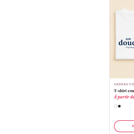
CADEAU CO
T-shirt co
À partir d
S