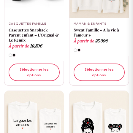
CASQUETTES FAMILLE
MAMAN & ENFANTS
Casquettes Snapback
Sweat Famille « A la vie à
Parent enfant – L’Orignal &
l’amour »
Le Remix
À partir de
23,99
€
À partir de
18,39
€
Sélectionner les
Sélectionner les
options
options