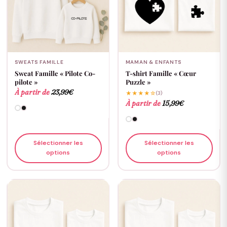
SWEATS FAMILLE
MAMAN & ENFANTS
Sweat Famille « Pilote Co-
T-shirt Famille « Cœur
pilote »
Puzzle »
À partir de
23,99
€
★★★★☆
(3)
À partir de
15,99
€
Sélectionner les
Sélectionner les
options
options