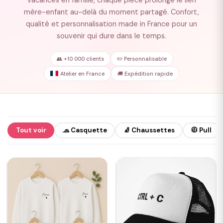
vacances en famille, chaque pièce prolonge le lien
mère-enfant au-delà du moment partagé. Confort,
qualité et personnalisation made in France pour un
souvenir qui dure dans le temps.
👥 +10 000 clients
✏️ Personnalisable
Atelier en France
🚚 Expédition rapide
Tout voir
🧢 Casquette
🧦 Chaussettes
🧥 Pull