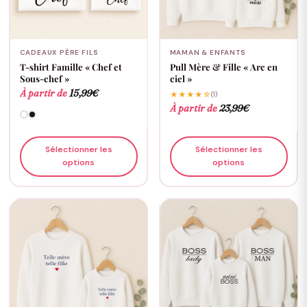
CADEAUX PÈRE FILS
MAMAN & ENFANTS
T-shirt Famille « Chef et
Pull Mère & Fille « Arc en
Sous-chef »
ciel »
À partir de
15,99
€
★★★★☆
(1)
À partir de
23,99
€
Sélectionner les
Sélectionner les
options
options