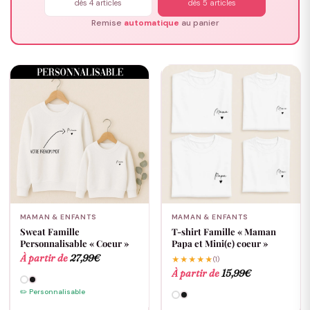
dès 4 articles
dès 5 articles
Remise
automatique
au panier
MAMAN & ENFANTS
MAMAN & ENFANTS
Sweat Famille
T-shirt Famille « Maman
Personnalisable « Coeur »
Papa et Mini(e) coeur »
À partir de
27,99
€
★★★★★
(1)
À partir de
15,99
€
✏️ Personnalisable