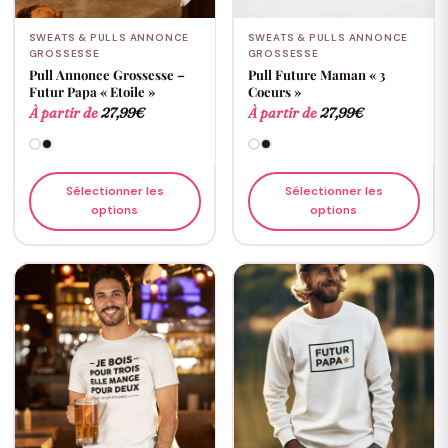
SWEATS & PULLS ANNONCE
SWEATS & PULLS ANNONCE
GROSSESSE
GROSSESSE
Pull Annonce Grossesse –
Pull Future Maman « 3
Futur Papa « Etoile »
Coeurs »
À partir de
27,99
€
À partir de
27,99
€
Sélectionner les
Sélectionner les
options
options