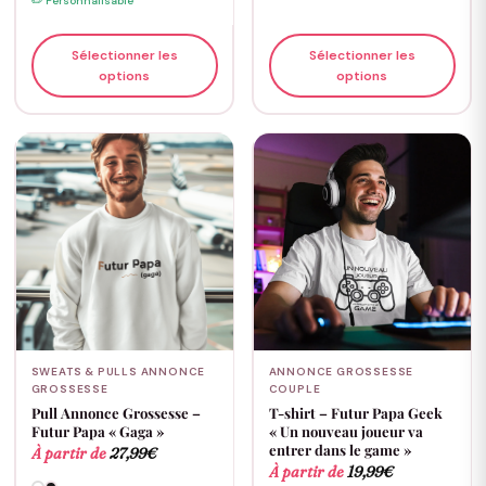
✏️ Personnalisable
Sélectionner les
Sélectionner les
options
options
SWEATS & PULLS ANNONCE
ANNONCE GROSSESSE
GROSSESSE
COUPLE
Pull Annonce Grossesse –
T-shirt – Futur Papa Geek
Futur Papa « Gaga »
« Un nouveau joueur va
entrer dans le game »
À partir de
27,99
€
À partir de
19,99
€