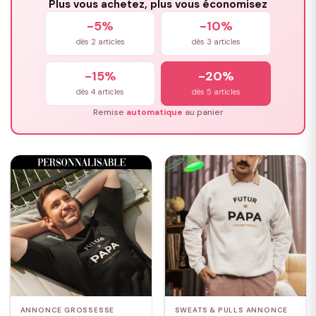
Plus vous achetez, plus vous économisez
-5%
-10%
dès 2 articles
dès 3 articles
-15%
-20%
dès 4 articles
dès 5 articles
Remise
automatique
au panier
ANNONCE GROSSESSE
SWEATS & PULLS ANNONCE