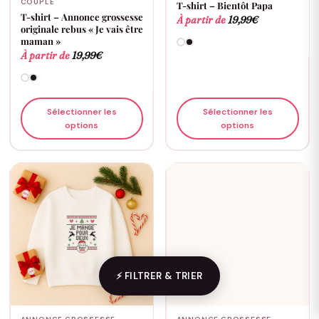
COUPLE
T-shirt – Bientôt Papa
T-shirt – Annonce grossesse
À partir de
19,99
€
originale rebus « Je vais être
maman »
À partir de
19,99
€
Sélectionner les
Sélectionner les
options
options
⚡ FILTRER & TRIER