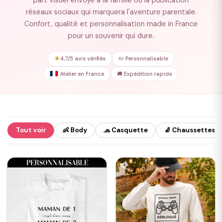
part visuel envoyé à la famille ou la publication
réseaux sociaux qui marquera l'aventure parentale.
Confort, qualité et personnalisation made in France
pour un souvenir qui dure.
★
4,7/5 avis vérifiés
✏️ Personnalisable
Atelier en France
🚚 Expédition rapide
Tout voir
👶 Body
🧢 Casquette
🧦 Chaussettes