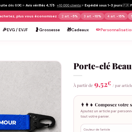
tuite
dès 60€
|
⭐
Avis vérifiés 4,7/5
·
+10 000 clients
|
⚡
Expédié sous 1-3 jours
|
🇫🇷
achetez, plus vous économisez :
2 art.
-5%
3 art.
-10%
4 art.
-15%
🎉
🤰
🎁
✏️
EVG / EVJF
Grossesse
Cadeaux
Personnalisatio
Porte-clé Bea
9,52
€
À partir de
/ par articl
👨‍👩‍👧 Composez votre s
Ajoutez un article par personn
tout votre panier.
Couleur de l'article