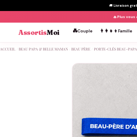
🚚
Livraison gra
🔥
Plus vous 
💑
👨‍👩‍👧‍👦
Assortis
Moi
Couple
Famille
Passer
ACCUEIL
/
BEAU PAPA & BELLE MAMAN
/
BEAU PÈRE
/
PORTE-CLÉS BEAU-PAPA
au
contenu