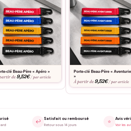
rte-clé Beau-Père « Apéro »
Porte-clé Beau-Père « Aventurie
9,52
€
»
partir de
/ par article
9,52
€
À partir de
/ par article
urisé
Satisfait ou remboursé
Avis véri
↩️
⭐
card
Retour sous 14 jours
Voir les av