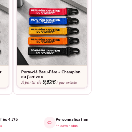
r
Porte-clé Beau-Père « Champion
Porte-clé Beau-Pè
du j’arrive »
des bêtises »
9,52
€
9,52
À partir de
À partir de
/ par article
fiés 4,7/5
Personnalisation
✏️
is
En savoir plus