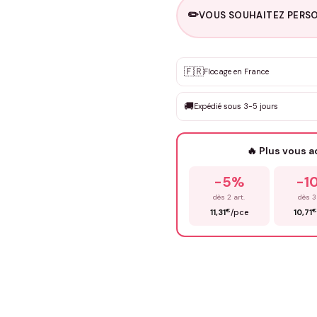
✏️
VOUS SOUHAITEZ PERSO
Personnalisation sur m
🇫🇷
✨
Flocage en France
DEVIS GRATUIT · Personnali
🚚
Expédié sous 3-5 jours
Que souhaitez-vous ?
*
🔥 Plus vous 
Prénom
*
-5%
-1
dès 2 art.
dès 3
€
€
11,31
/pce
10,71
Précisions (optionnel)
ENV