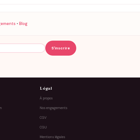
gements
•
Blog
Légal
À propos
on
Nos engagements
CGV
CGU
Mentions légales