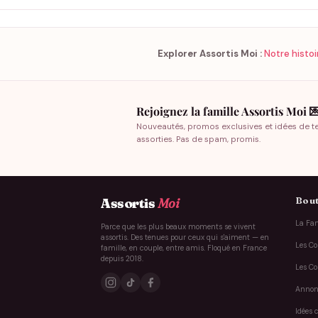
Explorer Assortis Moi :
Notre histoi
Rejoignez la famille Assortis Moi 
Nouveautés, promos exclusives et idées de t
assorties. Pas de spam, promis.
Bout
Assortis
Moi
La Fam
Parce que les plus beaux moments se vivent
assortis. Des tenues pour ceux qui s'aiment — en
Les Co
famille, en couple, entre amis. Floqué en France
depuis 2018.
Les Co
Annon
Idées 