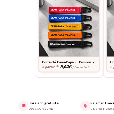
Porte-clé Beau-Papa « D’amour »
Po
9,52
€
À partir de
À 
/ par article
Livraison gratuite
Paiement séc
🚚
🔒
Dès 60€ d'achat
CB, Visa, Master