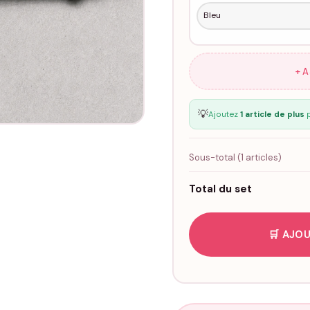
+ 
💡
Ajoutez
1 article de plus
p
Sous-total (
1
articles)
Total du set
🛒 AJOU