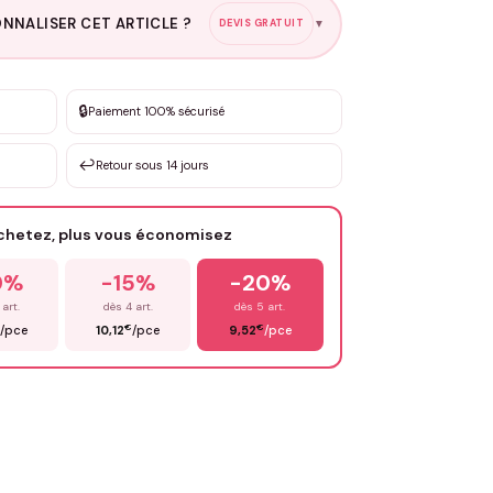
NNALISER CET ARTICLE ?
DEVIS GRATUIT
▼
esure
🔒
Paiement 100% sécurisé
sation de 3 à 10€ selon la demande
↩️
Retour sous 14 jours
Votre texte / idée
*
achetez, plus vous économisez
Email
*
0%
-15%
-20%
 art.
dès 4 art.
dès 5 art.
€
€
/pce
10,12
/pce
9,52
/pce
OYER MA DEMANDE ✨