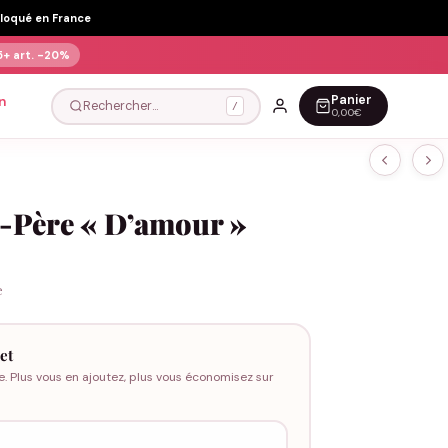
Floqué en France
5+ art.
-20%
Panier
n
Rechercher…
/
0,00€
u-Père « D’amour »
e
et
e. Plus vous en ajoutez, plus vous économisez sur