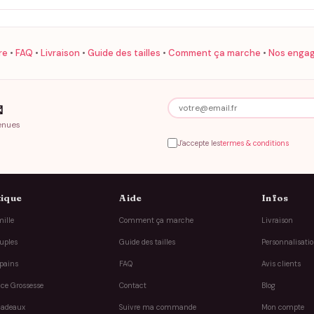
re
•
FAQ
•
Livraison
•
Guide des tailles
•
Comment ça marche
•
Nos enga

enues
J'accepte les
termes & conditions
ique
Aide
Infos
ille
Comment ça marche
Livraison
uples
Guide des tailles
Personnalisati
pains
FAQ
Avis clients
ce Grossesse
Contact
Blog
cadeaux
Suivre ma commande
Mon compte