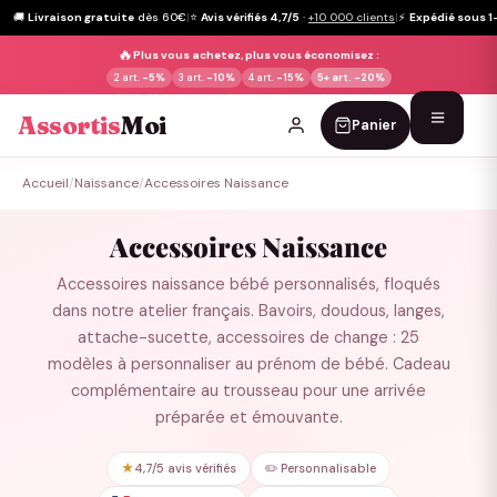
🚚
Livraison gratuite
dès 60€
|
⭐
Avis vérifiés 4,7/5
·
+10 000 clients
|
⚡
Expédié sous 1
🔥
Plus vous achetez, plus vous économisez :
2 art.
-5%
3 art.
-10%
4 art.
-15%
5+ art.
-20%
Assortis
Moi
Panier
Passer
Accueil
/
Naissance
/
Accessoires Naissance
au
contenu
Accessoires Naissance
Accessoires naissance bébé personnalisés, floqués
dans notre atelier français. Bavoirs, doudous, langes,
attache-sucette, accessoires de change : 25
modèles à personnaliser au prénom de bébé. Cadeau
complémentaire au trousseau pour une arrivée
préparée et émouvante.
★
4,7/5 avis vérifiés
✏️ Personnalisable