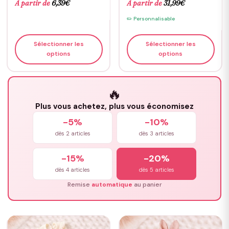
À partir de
6,39
€
À partir de
31,99
€
✏️ Personnalisable
Sélectionner les
Sélectionner les
options
options
🔥
Plus vous achetez, plus vous économisez
-5%
-10%
dès 2 articles
dès 3 articles
-15%
-20%
dès 4 articles
dès 5 articles
Remise
automatique
au panier