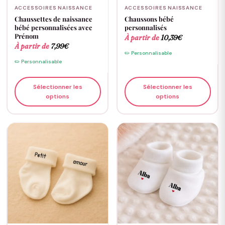
ACCESSOIRES NAISSANCE
ACCESSOIRES NAISSANCE
Chaussettes de naissance
Chaussons bébé
bébé personnalisées avec
personnalisés
Prénom
À partir de
10,39
€
À partir de
7,99
€
✏️ Personnalisable
✏️ Personnalisable
Sélectionner les
Sélectionner les
options
options