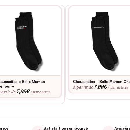
aussettes « Belle Maman
Chaussettes – Belle Maman Cha
7,99
€
amour »
À partir de
/ par article
7,99
€
partir de
/ par article
urisé
Satisfait ou remboursé
Avis véri