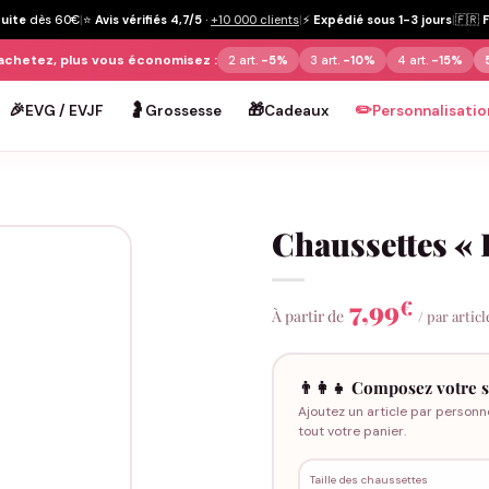
tuite
dès 60€
|
⭐
Avis vérifiés 4,7/5
·
+10 000 clients
|
⚡
Expédié sous 1-3 jours
|
🇫🇷
achetez, plus vous économisez :
2 art.
-5%
3 art.
-10%
4 art.
-15%
🎉
🤰
🎁
✏️
EVG / EVJF
Grossesse
Cadeaux
Personnalisatio
Chaussettes «
7,99
€
À partir de
/ par articl
👨‍👩‍👧 Composez votre s
Ajoutez un article par personn
tout votre panier.
Taille des chaussettes