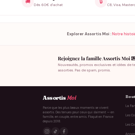
🚚
🔒
Dès 60€ d'achat
CB, Visa, Master
Explorer Assortis Moi :
Notre histoi
Rejoignez la famille Assortis Moi 
Nouveautés, promos exclusives et idées de t
assorties. Pas de spam, promis.
Bout
Assortis
Moi
La Fam
Parce que les plus beaux moments se vivent
assortis. Des tenues pour ceux qui s'aiment — en
Les Co
famille, en couple, entre amis. Floqué en France
depuis 2018.
Les Co
Annon