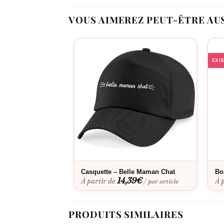
d’œil au quotidien, une preuve d’amour qu’elle 
VOUS AIMEREZ PEUT-ÊTRE AU
EXI
Casquette – Belle Maman Chat
Bo
14,39
€
À partir de
À 
/ par article
PRODUITS SIMILAIRES