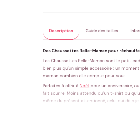
Description
Guide des tailles
Info
Des Chaussettes Belle-Maman pour réchauffer
Les Chaussettes Belle-Maman sont le petit cadeau
bien plus qu’un simple accessoire : un moment 
maman combien elle compte pour vous.
Parfaites à offrir à
Noël
, pour un anniversaire, o
fait sourire. Moins attendu qu’un t-shirt ou qu’
même du présent attentionné, celui qui dit « je 
Et pourquoi ne pas en faire un coffret surpris
un combo douillet et plein d’amour. Parfait pou
maman qui aime les petites attentions qui vie
Enfilez-y une touche d’humour, une pointe d’ém