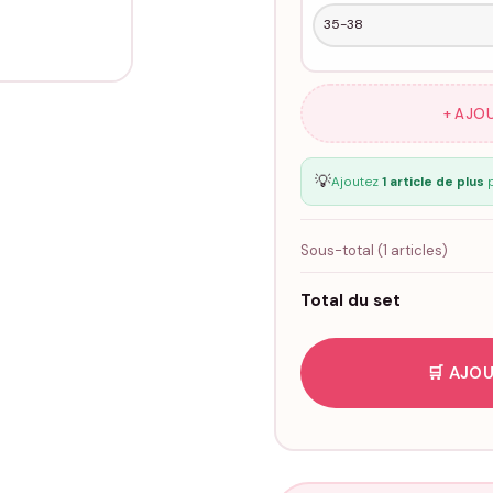
+ AJO
💡
Ajoutez
1 article de plus
p
Sous-total (
1
articles)
Total du set
🛒 AJOU