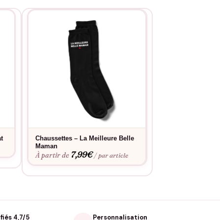
t
Chaussettes – La Meilleure Belle
Chaussettes « B
Maman
coeur »
7,99
€
7,99
À partir de
À partir de
/ par article
fiés 4,7/5
Personnalisation