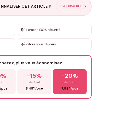
NNALISER CET ARTICLE ?
DEVIS GRATUIT
▼
esure
🔒
Paiement 100% sécurisé
sation de 3 à 10€ selon la demande
↩️
Retour sous 14 jours
Votre texte / idée
*
achetez, plus vous économisez
Email
*
0%
-15%
-20%
 art.
dès 4 art.
dès 5 art.
€
€
/pce
8,49
/pce
7,99
/pce
OYER MA DEMANDE ✨