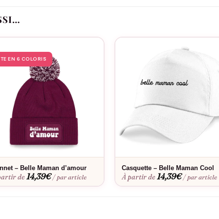
pourra porter chaque jour à ses pieds, comme un câlin discret et ré
SSI…
STE EN 6 COLORIS
nnet – Belle Maman d’amour
Casquette – Belle Maman Cool
14,39
€
14,39
€
partir de
À partir de
/ par article
/ par article