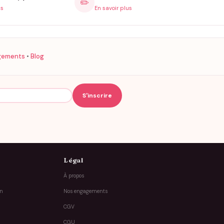
✏️
is
En savoir plus
gements
•
Blog
Légal
À propos
on
Nos engagements
CGV
CGU