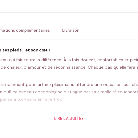
💚 Retour sous 24-48h
🇫
rmations complémentaires
Livraison
 ses pieds… et son cœur
 qui fait toute la différence. À la fois douces, confortables et plei
de chaleur, d’amour et de reconnaissance. Chaque pas qu’elle fera a
u simplement pour lui faire plaisir sans attendre une occasion, ces c
un pull, ce cadeau cocooning se distingue par sa simplicité touchante e
pense à toi » sans en faire trop.
e ? Associez ces chaussettes à un mug personnalisé, un tee-shirt ass
r les fêtes, les moments cocooning ou les dimanches en famille, ce d
LIRE LA SUITE
▾
nnent du cœur.
otion, et beaucoup de douceur : les Chaussettes Belle-Maman, c’est u