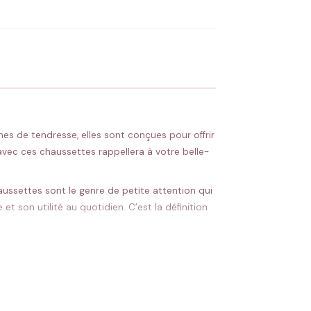
 Flocage en France
✅ Validation avant fabrication
nes de tendresse, elles sont conçues pour offrir
vec ces chaussettes rappellera à votre belle-
haussettes sont le genre de petite attention qui
t son utilité au quotidien. C’est la définition
orti ou un sweat doux de la boutique pour créer
uo fera son effet garanti auprès d’une belle-
n petit geste, pour un grand effet. Un clin