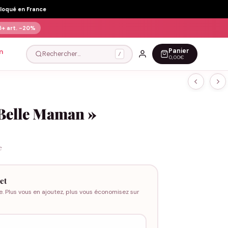
Floqué en France
5+ art.
-20%
Panier
n
Rechercher…
/
0,00€
 Belle Maman »
e
et
e. Plus vous en ajoutez, plus vous économisez sur