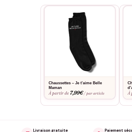
Chaussettes – Je t’aime Belle
Ch
Maman
d’
7,99
€
À partir de
À 
/ par article
Livraison gratuite
Paiement séc