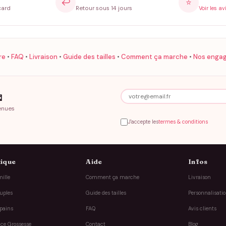
↩️
⭐
card
Retour sous 14 jours
Voir les av
re
•
FAQ
•
Livraison
•
Guide des tailles
•
Comment ça marche
•
Nos enga

enues
J'accepte les
termes & conditions
ique
Aide
Infos
ille
Comment ça marche
Livraison
uples
Guide des tailles
Personnalisati
pains
FAQ
Avis clients
ce Grossesse
Contact
Blog