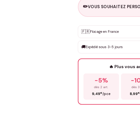
✏️
VOUS SOUHAITEZ PERSO
Personnalisation sur m
🇫🇷
✨
Flocage en France
DEVIS GRATUIT · Personnali
🚚
Expédié sous 3-5 jours
Que souhaitez-vous ?
*
🔥 Plus vous 
Prénom
*
-5%
-1
dès 2 art.
dès 3
€
€
9,49
/pce
8,99
Précisions (optionnel)
ENV