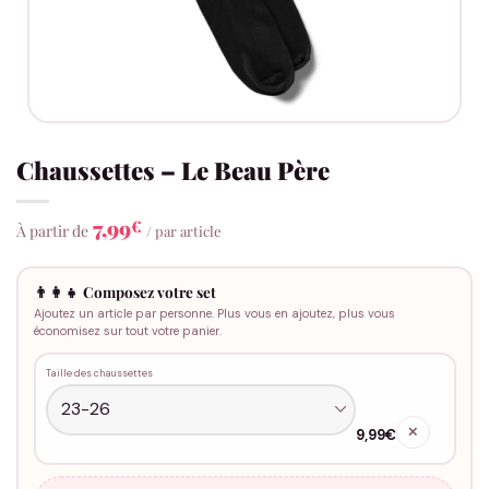
Chaussettes – Le Beau Père
7,99
€
À partir de
/ par article
👨‍👩‍👧 Composez votre set
Ajoutez un article par personne. Plus vous en ajoutez, plus vous
économisez sur tout votre panier.
Taille des chaussettes
✕
9,99€