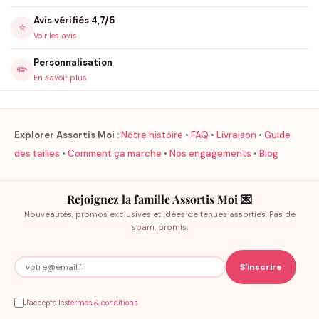
Avis vérifiés 4,7/5
⭐
Voir les avis
Personnalisation
✏️
En savoir plus
Explorer Assortis Moi :
Notre histoire
•
FAQ
•
Livraison
•
Guide
des tailles
•
Comment ça marche
•
Nos engagements
•
Blog
Rejoignez la famille Assortis Moi 💌
Nouveautés, promos exclusives et idées de tenues assorties. Pas de
spam, promis.
J'accepte les
termes & conditions