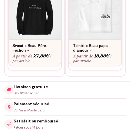
Sweat « Beau Père-
T-shirt « Beau papa
Fection »
d’amour »
27,99
€
19,99
€
À partir de
À partir de
/
/
par article
par article
Livraison gratuite
🚚
Dès 60€ d'achat
Paiement sécurisé
🔒
CB, Visa, Mastercard
Satisfait ou remboursé
↩️
Retour sous 14 jours