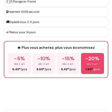
Personnalisation sur mesure
🇫🇷
✨
Flocage en France
DEVIS GRATUIT · Personnalisation de 3 à 10€ selon la demande
🔒
Paiement 100% sécurisé
Que souhaitez-vous ?
*
🚚
Expédié sous 3-5 jours
↩️
Retour sous 14 jours
Votre texte / idée
*
🔥 Plus vous achetez, plus vous économisez
-5%
-10%
-15%
-20%
Prénom
*
dès 2 art.
dès 3 art.
dès 4 art.
dès 5 art.
€
€
€
€
9,49
/pce
8,99
/pce
8,49
/pce
7,99
/pce
Email
*
Précisions (optionnel)