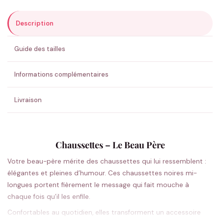
Description
ENVOYER MA DEMANDE ✨
Guide des tailles
💚 Retour sous 24-48h
🇫🇷 Flocage en France
✅ Validation avant fabrication
Informations complémentaires
Livraison
Chaussettes – Le Beau Père
Votre beau-père mérite des chaussettes qui lui ressemblent :
élégantes et pleines d’humour. Ces chaussettes noires mi-
longues portent fièrement le message qui fait mouche à
chaque fois qu’il les enfile.
Confortables au quotidien, elles transforment un accessoire