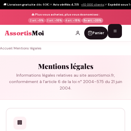
🚚
Livraison gratuite
dès 60€
|
⭐
Avis vérifiés 4,7/5
·
+10 000 clients
|
⚡
Expédié sous 1
🔥
Plus vous achetez, plus vous économisez :
2 art.
-5%
3 art.
-10%
4 art.
-15%
5+ art.
-20%
Assortis
Moi
Panier
Passer
Accueil
/
Mentions légales
au
contenu
Mentions légales
Informations légales relatives au site assortismoi.fr,
conformément à l'article 6 de la loi n° 2004-575 du 21 juin
2004.
🏢