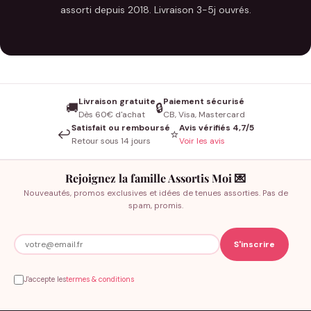
assorti depuis 2018. Livraison 3-5j ouvrés.
Livraison gratuite
Paiement sécurisé
🚚
🔒
Dès 60€ d'achat
CB, Visa, Mastercard
Satisfait ou remboursé
Avis vérifiés 4,7/5
↩️
⭐
Retour sous 14 jours
Voir les avis
Rejoignez la famille Assortis Moi 💌
Nouveautés, promos exclusives et idées de tenues assorties. Pas de
spam, promis.
J'accepte les
termes & conditions