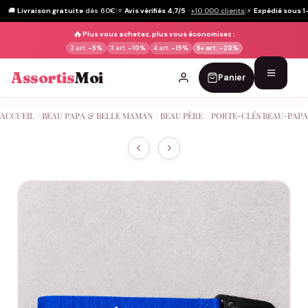
🚚
Livraison gratuite
dès 60€
|
⭐
Avis vérifiés 4,7/5
·
+10 000 clients
|
⚡
Expédié sous 1
🔥
Plus vous achetez, plus vous économisez :
2 art.
-5%
3 art.
-10%
4 art.
-15%
5+ art.
-20%
Assortis
Moi
Panier
Passer
ACCUEIL
/
BEAU PAPA & BELLE MAMAN
/
BEAU PÈRE
/
PORTE-CLÉS BEAU-PAPA
au
contenu