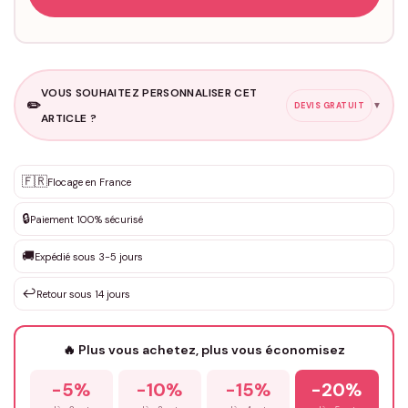
VOUS SOUHAITEZ PERSONNALISER CET
✏️
▼
DEVIS GRATUIT
ARTICLE ?
Personnalisation sur mesure
🇫🇷
✨
Flocage en France
DEVIS GRATUIT · Personnalisation de 3 à 10€ selon la demande
🔒
Paiement 100% sécurisé
Que souhaitez-vous ?
*
🚚
Expédié sous 3-5 jours
↩️
Retour sous 14 jours
Votre texte / idée
*
🔥 Plus vous achetez, plus vous économisez
-5%
-10%
-15%
-20%
Prénom
*