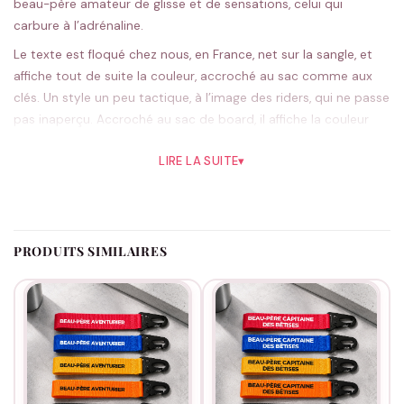
beau-père amateur de glisse et de sensations, celui qui
carbure à l’adrénaline.
Le texte est floqué chez nous, en France, net sur la sangle, et
affiche tout de suite la couleur, accroché au sac comme aux
clés. Un style un peu tactique, à l’image des riders, qui ne passe
pas inaperçu. Accroché au sac de board, il affiche la couleur
bien avant la première session du week-end.
LIRE LA SUITE
▾
Le noir, sobre et affirmé, reste le préféré des riders, le rouge ou
l’orange ajoutent du peps ; cinq teintes au total. On floque
chaque pièce une fois la commande passée.
Pour un beau-père qui a du style, à offrir pour un anniversaire
PRODUITS SIMILAIRES
ou la fête des pères. Envie d’aller plus loin ?
Nos idées beau-
père
t’attendent.