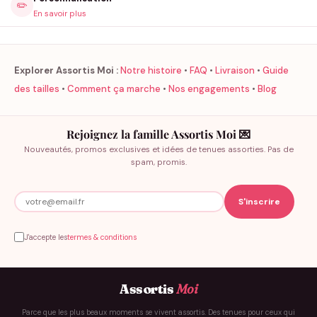
✏️
En savoir plus
Explorer Assortis Moi :
Notre histoire
•
FAQ
•
Livraison
•
Guide
des tailles
•
Comment ça marche
•
Nos engagements
•
Blog
Rejoignez la famille Assortis Moi 💌
Nouveautés, promos exclusives et idées de tenues assorties. Pas de
spam, promis.
J'accepte les
termes & conditions
Assortis
Moi
Parce que les plus beaux moments se vivent assortis. Des tenues pour ceux qui