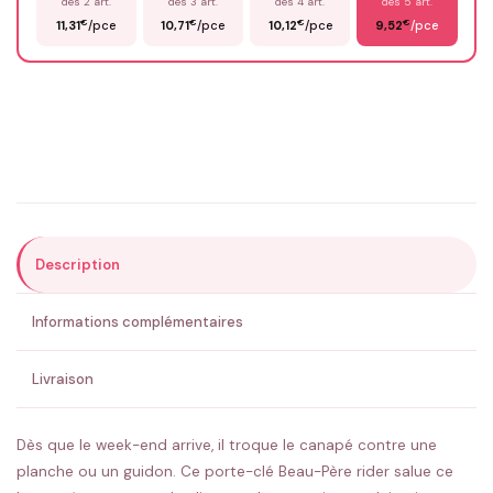
dès 2 art.
dès 3 art.
dès 4 art.
dès 5 art.
€
€
€
€
11,31
/pce
10,71
/pce
10,12
/pce
9,52
/pce
Email
*
Précisions (optionnel)
Description
ENVOYER MA DEMANDE ✨
Informations complémentaires
💚 Retour sous 24-48h
🇫🇷 Flocage en France
✅ Validation avant fabrication
Livraison
Dès que le week-end arrive, il troque le canapé contre une
planche ou un guidon. Ce porte-clé Beau-Père rider salue ce