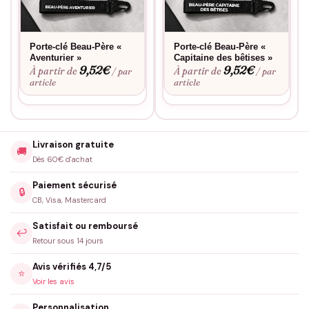
Porte-clé Beau-Père «
Porte-clé Beau-Père «
Aventurier »
Capitaine des bêtises »
9,52
€
9,52
€
À partir de
À partir de
/ par
/ par
article
article
Livraison gratuite
🚚
Dès 60€ d'achat
Paiement sécurisé
🔒
CB, Visa, Mastercard
Satisfait ou remboursé
↩️
Retour sous 14 jours
Avis vérifiés 4,7/5
⭐
Voir les avis
Personnalisation