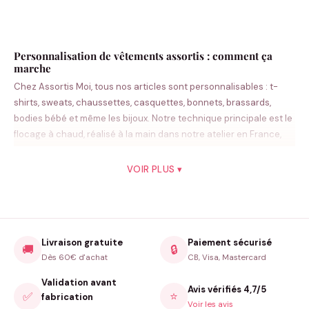
Personnalisation de vêtements assortis : comment ça
marche
Chez Assortis Moi, tous nos articles sont personnalisables : t-
shirts, sweats, chaussettes, casquettes, bonnets, brassards,
bodies bébé et même les bijoux. Notre technique principale est le
flocage à chaud, réalisé à la main dans notre atelier en France,
avec un vinyle premium résistant aux lavages.
VOIR PLUS ▾
Flocage et estampage en France
Chaque personnalisation est réalisée à la main par notre équipe.
Flocage vinyle pour les textiles, gravure pour les bijoux. Le
résultat est professionnel, durable et unique. Nous travaillons sur
commande — zéro gaspillage, chaque pièce est fabriquée
Livraison gratuite
Paiement sécurisé
🚚
🔒
spécialement pour vous.
Dès 60€ d'achat
CB, Visa, Mastercard
Tarifs personnalisation
Validation avant
Avis vérifiés 4,7/5
✅
⭐
fabrication
Le forfait personnalisation varie de 3 à 10€ par pièce selon la
Voir les avis