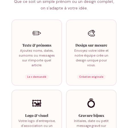
Que ce soit un simple prénom ou un design complet,
on s'adapte à votre idée.
✏️
🎨
Texte & prénoms
Design sur mesure
Ajoutez noms, dates,
Envoyez votre idée et
surnoms ou messages
notre équipe crée un
sur n'importe quel
design unique pour
article.
vous.
Le + demandé
Création originale
🖼️
💍
Logo & visuel
Gravure bijoux
Votre logo d'entreprise,
Initiales, date ou petit
d'association ou un
message gravé sur