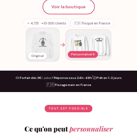
Voir la boutique
⭐ 4,7/5 · +10 000 clients
🇫🇷 Floqué en France
→
Personnalisé ✨
Original
✏️
⚡
🚀
Forfait dès 3€
/ pièce
Réponse sous 24h-48h
Prêt en 1-3 jours
🇫🇷
Flocage main en France
TOUT EST POSSIBLE
Ce qu'on peut
personnaliser