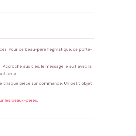
 Flocage en France
✅ Validation avant fabrication
nces. Pour ce beau-père flegmatique, ce porte-
. Accroché aux clés, le message le suit avec la
 il aime.
 floque chaque pièce sur commande. Un petit objet
ur les beaux-pères
.