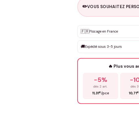
✏️
VOUS SOUHAITEZ PERSO
Personnalisation sur m
🇫🇷
✨
Flocage en France
DEVIS GRATUIT · Personnali
🚚
Expédié sous 3-5 jours
Que souhaitez-vous ?
*
🔥 Plus vous 
Prénom
*
-5%
-1
dès 2 art.
dès 3
€
€
11,31
/pce
10,71
Précisions (optionnel)
ENV