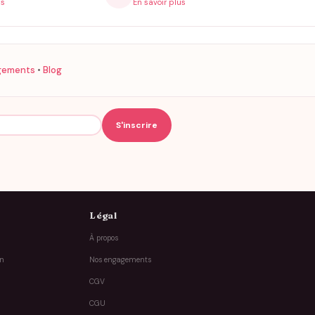
is
En savoir plus
gements
•
Blog
Légal
À propos
on
Nos engagements
CGV
CGU