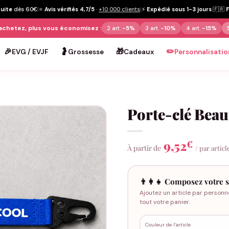
tuite
dès 60€
|
⭐
Avis vérifiés 4,7/5
·
+10 000 clients
|
⚡
Expédié sous 1-3 jours
|
🇫🇷
achetez, plus vous économisez :
2 art.
-5%
3 art.
-10%
4 art.
-15%
🎉
🤰
🎁
✏️
EVG / EVJF
Grossesse
Cadeaux
Personnalisatio
Porte-clé Beau
9,52
€
À partir de
/ par articl
👨‍👩‍👧 Composez votre s
Ajoutez un article par personn
tout votre panier.
Couleur de l'article