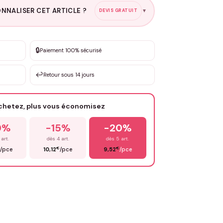
NNALISER CET ARTICLE ?
DEVIS GRATUIT
▼
esure
🔒
Paiement 100% sécurisé
sation de 3 à 10€ selon la demande
↩️
Retour sous 14 jours
Votre texte / idée
*
achetez, plus vous économisez
Email
*
0%
-15%
-20%
 art.
dès 4 art.
dès 5 art.
€
€
/pce
10,12
/pce
9,52
/pce
OYER MA DEMANDE ✨