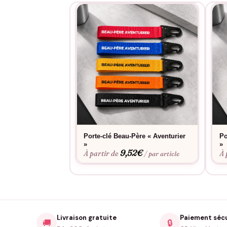
Porte-clé Beau-Père « Aventurier
Po
»
»
9,52
€
À partir de
À 
/ par article
Livraison gratuite
Paiement séc
🚚
🔒