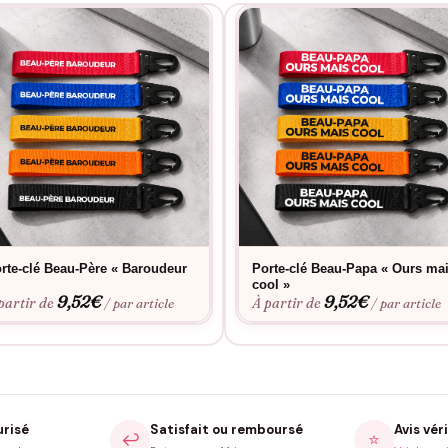
rte-clé Beau-Père « Baroudeur
Porte-clé Beau-Papa « Ours ma
cool »
9,52
€
9,52
€
partir de
À partir de
/ par article
/ par article
urisé
Satisfait ou remboursé
Avis véri
↩️
⭐