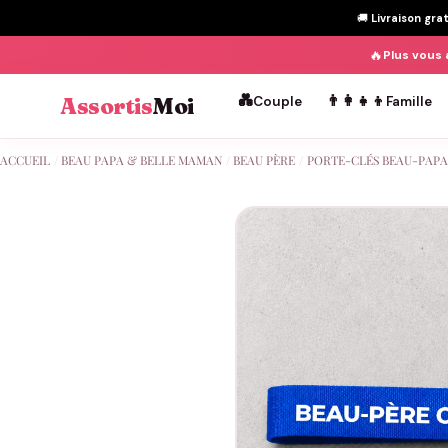
🚚
Livraison gra
🔥
Plus vous 
💑
👨‍👩‍👧‍👦
Assortis
Moi
Couple
Famille
Passer
ACCUEIL
/
BEAU PAPA & BELLE MAMAN
/
BEAU PÈRE
/
PORTE-CLÉS BEAU-PAPA
au
contenu