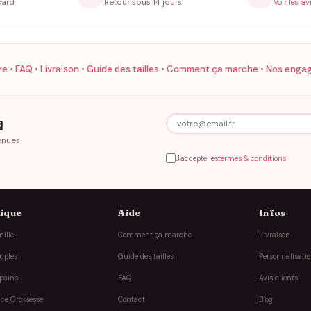
card
Retour sous 14 jours
Voir les av
re
•
FAQ
•
Livraison
•
Guide des tailles
•
Comment ça marche
•
Nos enga

enues
J'accepte les
termes & conditions
ique
Aide
Infos
ille
Comment ça marche
Livraison
uples
Guide des tailles
Personnalisati
pains
FAQ
Avis clients
ce Grossesse
Contact
Blog