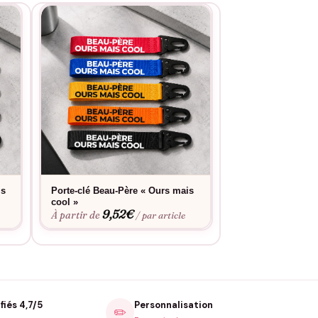
is
Porte-clé Beau-Père « Ours mais
Porte-clé Beau-P
9,52
cool »
À partir de
9,52
€
À partir de
/ par article
fiés 4,7/5
Personnalisation
✏️