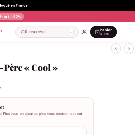
Floqué en France
5+ art.
-20%
Panier
n
Rechercher…
/
0,00€
-Père « Cool »
e
et
e. Plus vous en ajoutez, plus vous économisez sur