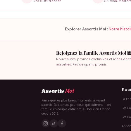
Dès 60€ d'achat
CB, Visa, Master
Explorer Assortis Moi :
Notre histoi
Rejoignez la famille Assortis Moi 
Nouveautés, promos exclusives et idées de t
assorties. Pas de spam, promis.
Bout
Assortis
Moi
La Fam
Parce que les plus beaux moments se vivent
assortis. Des tenues pour ceux qui s'aiment — en
Les Co
famille, en couple, entre amis. Floqué en France
depuis 2018.
Les Co
Annon