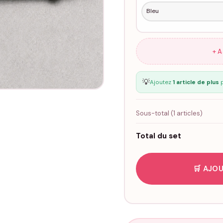
+ 
💡
Ajoutez
1 article de plus
p
Sous-total (
1
articles)
Total du set
🛒 AJOU