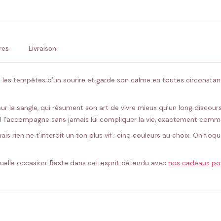
💚 Retour sous 24-48h
🇫
res
Livraison
ce les tempêtes d’un sourire et garde son calme en toutes circonsta
r la sangle, qui résument son art de vivre mieux qu’un long discours
 il l’accompagne sans jamais lui compliquer la vie, exactement comme
é, mais rien ne t’interdit un ton plus vif ; cinq couleurs au choix. On
quelle occasion. Reste dans cet esprit détendu avec
nos cadeaux po