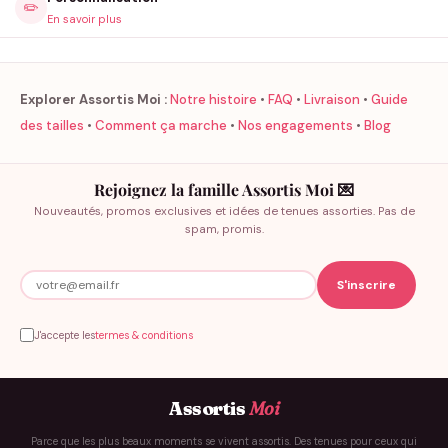
✏️
En savoir plus
Explorer Assortis Moi :
Notre histoire
•
FAQ
•
Livraison
•
Guide
des tailles
•
Comment ça marche
•
Nos engagements
•
Blog
Rejoignez la famille Assortis Moi 💌
Nouveautés, promos exclusives et idées de tenues assorties. Pas de
spam, promis.
J'accepte les
termes & conditions
Assortis
Moi
Parce que les plus beaux moments se vivent assortis. Des tenues pour ceux qui