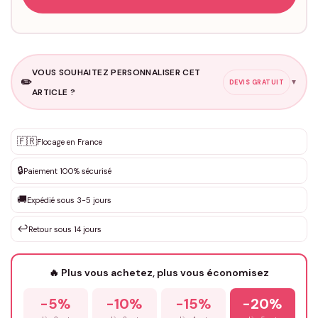
VOUS SOUHAITEZ PERSONNALISER CET
✏️
▼
DEVIS GRATUIT
ARTICLE ?
Personnalisation sur mesure
🇫🇷
✨
Flocage en France
DEVIS GRATUIT · Personnalisation de 3 à 10€ selon la demande
🔒
Paiement 100% sécurisé
Que souhaitez-vous ?
*
🚚
Expédié sous 3-5 jours
↩️
Retour sous 14 jours
Votre texte / idée
*
🔥 Plus vous achetez, plus vous économisez
-5%
-10%
-15%
-20%
Prénom
*