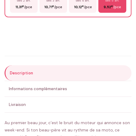
dès 2 art.
dès 3 art.
dès 4 art.
dès 5 art.
€
€
€
€
11,31
/pce
10,71
/pce
10,12
/pce
9,52
/pce
Email
*
Précisions (optionnel)
Description
ENVOYER MA DEMANDE ✨
Informations complémentaires
💚 Retour sous 24-48h
🇫🇷 Flocage en France
✅ Validation avant fabrication
Livraison
Au premier beau jour, c’est le bruit du moteur qui annonce son
week-end. Si ton beau-père vit au rythme de sa moto, ce