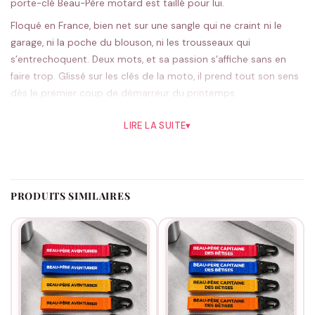
porte-clé Beau-Père motard est taillé pour lui.
Floqué en France, bien net sur une sangle qui ne craint ni le
garage, ni la poche du blouson, ni les trousseaux qui
s’entrechoquent. Deux mots, et sa passion s’affiche sans en
faire trop. Glissé sur les clés de la moto, il prend tout son sens
dès le premier coup de démarreur du printemps.
Le noir façon cuir reste la valeur sûre des motards, le rouge ou
LIRE LA SUITE
▾
l’orange tranchent davantage ; cinq teintes au total. On floque
tout dans notre atelier. Le cadeau qui parle direct à un
passionné de deux-roues.
Idéal pour la première sortie de la saison, un anniversaire ou la
PRODUITS SIMILAIRES
fête des pères. Prolonge l’attention avec
nos idées beau-père
,
et roule prudemment.