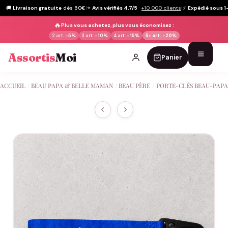
🚚
Livraison gratuite
dès 60€
|
⭐
Avis vérifiés 4,7/5
·
+10 000 clients
|
⚡
Expédié sous 1
🔥
Plus vous achetez, plus vous économisez :
2 art.
-5%
3 art.
-10%
4 art.
-15%
5+ art.
-20%
Assortis
Moi
Panier
Passer
ACCUEIL
/
BEAU PAPA & BELLE MAMAN
/
BEAU PÈRE
/
PORTE-CLÉS BEAU-PAPA
au
contenu