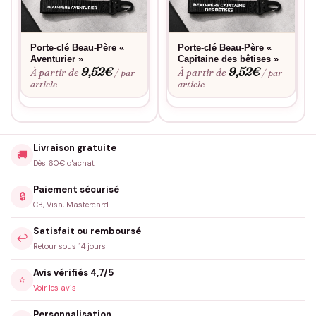
Porte-clé Beau-Père «
Porte-clé Beau-Père «
Aventurier »
Capitaine des bêtises »
9,52
€
9,52
€
À partir de
À partir de
/ par
/ par
article
article
Livraison gratuite
🚚
Dès 60€ d'achat
Paiement sécurisé
🔒
CB, Visa, Mastercard
Satisfait ou remboursé
↩️
Retour sous 14 jours
Avis vérifiés 4,7/5
⭐
Voir les avis
Personnalisation