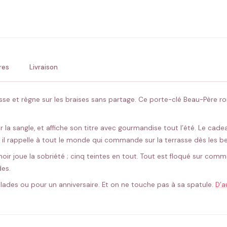
ENV
💚 Retour sous 24-48h
🇫
res
Livraison
asse et règne sur les braises sans partage. Ce porte-clé Beau-Père r
r la sangle, et affiche son titre avec gourmandise tout l’été. Le cade
 il rappelle à tout le monde qui commande sur la terrasse dès les be
noir joue la sobriété ; cinq teintes en tout. Tout est floqué sur com
des.
llades ou pour un anniversaire. Et on ne touche pas à sa spatule.
D’a