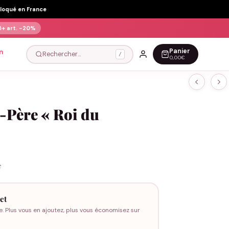
Floqué en France
5+ art.
-20%
Panier
n
Rechercher…
/
0,00€
-Père « Roi du
e
et
e. Plus vous en ajoutez, plus vous économisez sur