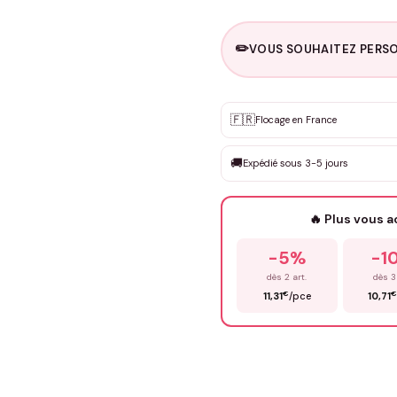
✏️
VOUS SOUHAITEZ PERSO
Personnalisation sur m
🇫🇷
✨
Flocage en France
DEVIS GRATUIT · Personnali
🚚
Expédié sous 3-5 jours
Que souhaitez-vous ?
*
🔥 Plus vous 
Prénom
*
-5%
-1
dès 2 art.
dès 3
€
€
11,31
/pce
10,71
Précisions (optionnel)