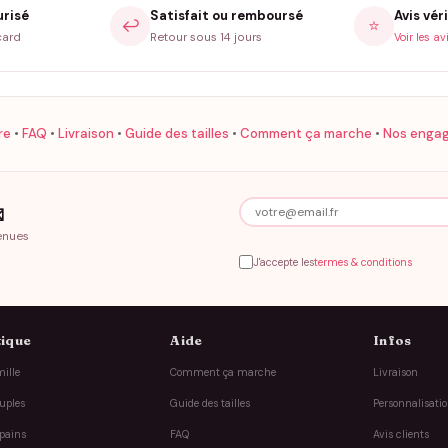
urisé
Satisfait ou remboursé
Avis véri
↩️
⭐
card
Retour sous 14 jours
Voir les av
re
•
FAQ
•
Livraison
•
Guide des tailles
•
Comment ça marche
•
Nos enga

enues
J'accepte les
termes & conditions
ique
Aide
Infos
ille
Comment ça marche
Livraison
uples
Guide des tailles
Personnalisati
pains
FAQ
Avis clients