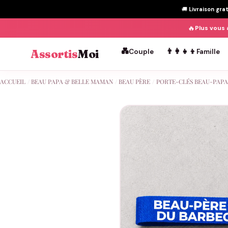
🚚
Livraison gra
🔥
Plus vous 
💑
👨‍👩‍👧‍👦
Assortis
Moi
Couple
Famille
Passer
ACCUEIL
/
BEAU PAPA & BELLE MAMAN
/
BEAU PÈRE
/
PORTE-CLÉS BEAU-PAPA
au
contenu