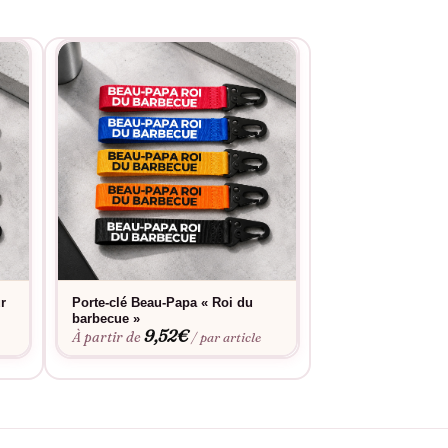
r
Porte-clé Beau-Papa « Roi du
Porte-clé Beau-P
barbecue »
vélo »
9,52
€
9,52
À partir de
À partir de
/ par article