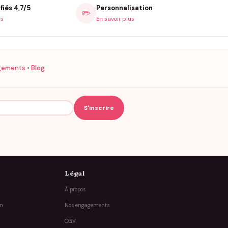
fiés 4,7/5
Personnalisation
✏️
is
En savoir plus
gements
•
Blog
Légal
À propos
on
Nos engagements
CGV