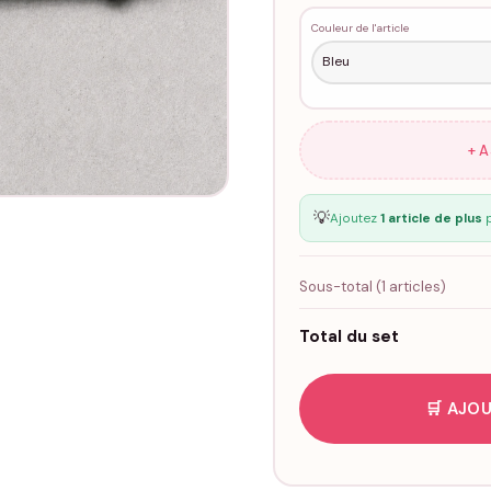
Couleur de l'article
+ 
💡
Ajoutez
1 article de plus
p
Sous-total (
1
articles)
Total du set
🛒 AJOU