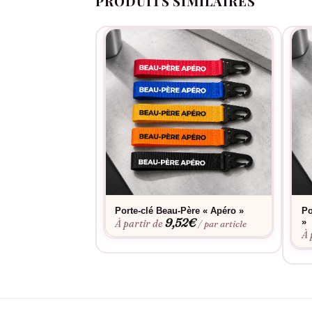
PRODUITS SIMILAIRES
Porte-clé Beau-Père « Apéro »
Po
9,52
€
»
À partir de
/ par article
À 