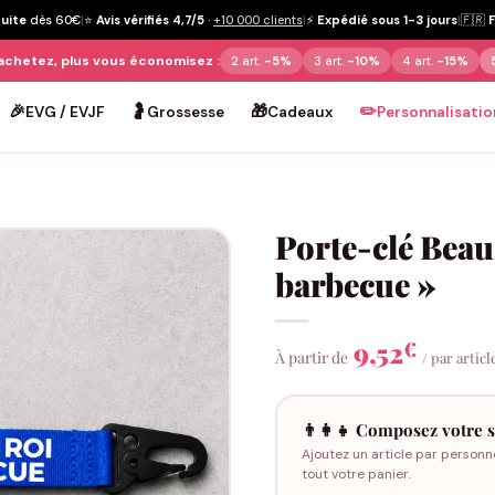
tuite
dès 60€
|
⭐
Avis vérifiés 4,7/5
·
+10 000 clients
|
⚡
Expédié sous 1-3 jours
|
🇫🇷
achetez, plus vous économisez :
2 art.
-5%
3 art.
-10%
4 art.
-15%
🎉
🤰
🎁
✏️
EVG / EVJF
Grossesse
Cadeaux
Personnalisatio
Porte-clé Beau
barbecue »
9,52
€
À partir de
/ par articl
👨‍👩‍👧 Composez votre s
Ajoutez un article par personn
tout votre panier.