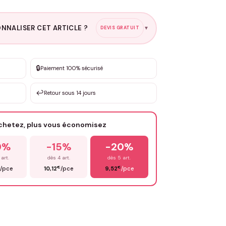
NNALISER CET ARTICLE ?
DEVIS GRATUIT
▼
esure
🔒
Paiement 100% sécurisé
sation de 3 à 10€ selon la demande
↩️
Retour sous 14 jours
Votre texte / idée
*
achetez, plus vous économisez
Email
*
0%
-15%
-20%
 art.
dès 4 art.
dès 5 art.
€
€
/pce
10,12
/pce
9,52
/pce