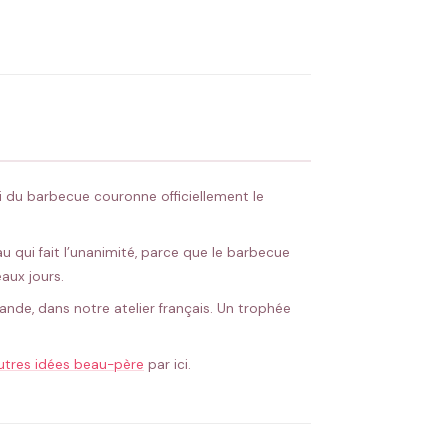
OYER MA DEMANDE ✨
 Flocage en France
✅ Validation avant fabrication
oi du barbecue couronne officiellement le
au qui fait l’unanimité, parce que le barbecue
aux jours.
mande, dans notre atelier français. Un trophée
utres idées beau-père
par ici.