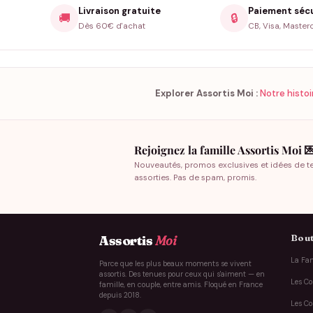
Livraison gratuite
Paiement séc
🚚
🔒
Dès 60€ d'achat
CB, Visa, Master
Explorer Assortis Moi :
Notre histoi
Rejoignez la famille Assortis Moi 
Nouveautés, promos exclusives et idées de t
assorties. Pas de spam, promis.
Bout
Assortis
Moi
La Fam
Parce que les plus beaux moments se vivent
assortis. Des tenues pour ceux qui s'aiment — en
Les Co
famille, en couple, entre amis. Floqué en France
depuis 2018.
Les Co