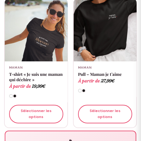
MAMAN
MAMAN
T-shirt « Je suis une maman
Pull – Maman je t’aime
qui déchire »
À partir de
27,99
€
À partir de
19,99
€
Sélectionner les
Sélectionner les
options
options