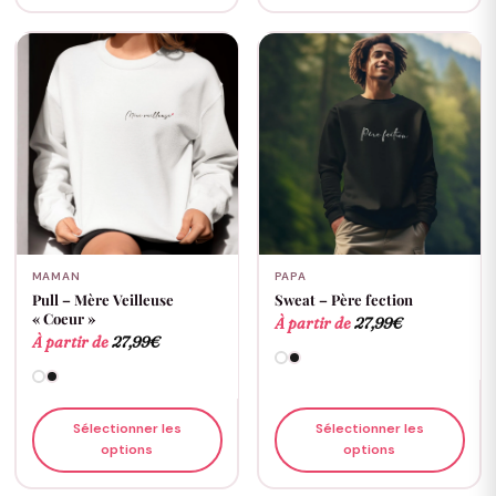
MAMAN
PAPA
Pull – Mère Veilleuse
Sweat – Père fection
« Coeur »
À partir de
27,99
€
À partir de
27,99
€
Sélectionner les
Sélectionner les
options
options