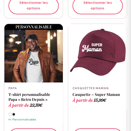
Sélectionner les
Sélectionner les
options
options
PAPA
CASQUETTES MAMAN
T-shirt personnalisable
Casquette – Super Maman
Papa « Retro Depuis »
À partir de
15,99
€
À partir de
22,39
€
✏️ Personnalisable