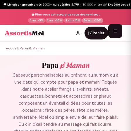
🚚
Livraison gratuite
dès 60€
|
⭐
Avis vérifiés 4,7/5
·
+10 000 clients
|
⚡
Expédié sous 1
🔥
Plus vous achetez, plus vous économisez :
2 art.
-5%
3 art.
-10%
4 art.
-15%
5+ art.
-20%
Assortis
Moi
Panier
Passer
Accueil
/
Papa & Maman
au
contenu
Papa
& Maman
Cadeaux personnalisables au prénom, au surnom ou à
une date qui compte pour papa et maman. Floqués
dans notre atelier français, t-shirts, sweats,
casquettes, bonnets et accessoires originaux
composent un éventail d'idées pour toutes les
occasions : fête des pères, fête des mères,
anniversaire, Noël ou simple envie de leur faire plaisir.
Du clin d'œil tendre au message qui fait sourire,