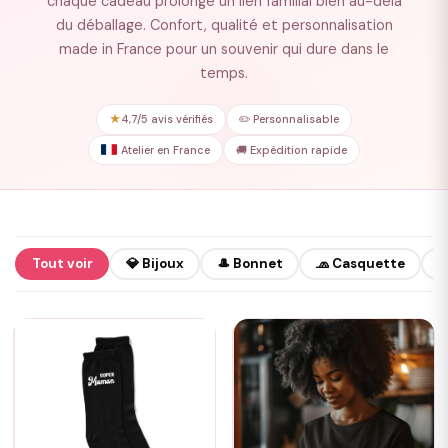
chaque cadeau prolonge un lien familial bien au-delà
du déballage. Confort, qualité et personnalisation
made in France pour un souvenir qui dure dans le
temps.
★
4,7/5 avis vérifiés
✏️ Personnalisable
Atelier en France
🚚 Expédition rapide
Tout voir
💎 Bijoux
🎩 Bonnet
🧢 Casquette
