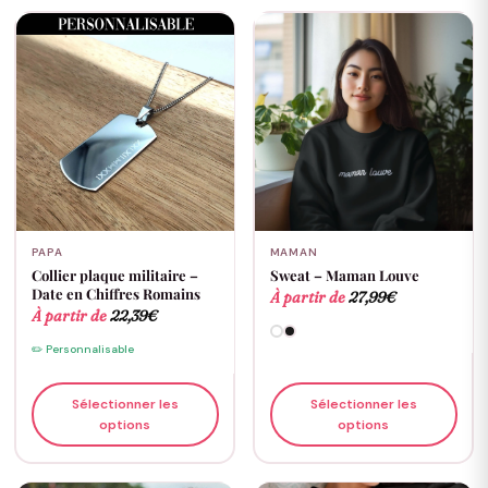
PAPA
MAMAN
Collier plaque militaire –
Sweat – Maman Louve
Date en Chiffres Romains
À partir de
27,99
€
À partir de
22,39
€
✏️ Personnalisable
Sélectionner les
Sélectionner les
options
options