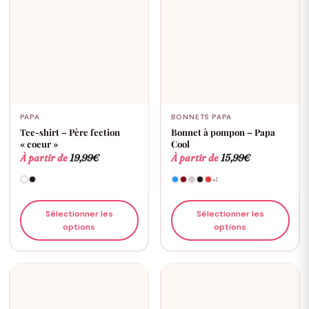
PAPA
BONNETS PAPA
Tee-shirt – Père fection
Bonnet à pompon – Papa
« coeur »
Cool
À partir de
19,99
€
À partir de
15,99
€
+1
Sélectionner les
Sélectionner les
options
options