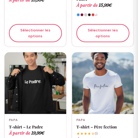
À partir de
15,99
€
À partir de
15,99
€
+1
Sélectionner les
Sélectionner les
options
options
PAPA
PAPA
T-shirt – Le Padre
T-shirt – Père fection
À partir de
19,99
€
★★★★☆
(1)