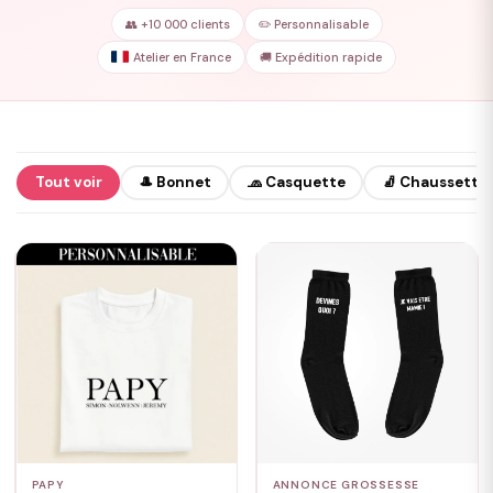
👥 +10 000 clients
✏️ Personnalisable
Atelier en France
🚚 Expédition rapide
Tout voir
🎩 Bonnet
🧢 Casquette
🧦 Chaussette
PAPY
ANNONCE GROSSESSE