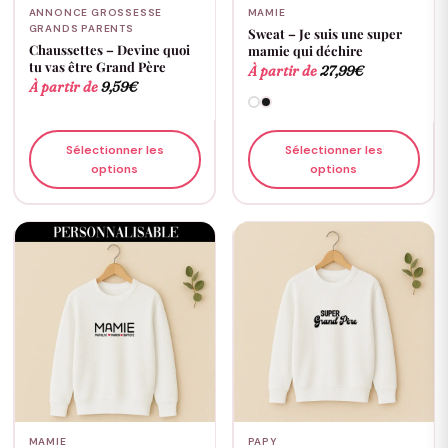
ANNONCE GROSSESSE
MAMIE
GRANDS PARENTS
Sweat – Je suis une super
Chaussettes – Devine quoi
mamie qui déchire
tu vas être Grand Père
À partir de
27,99
€
À partir de
9,59
€
Sélectionner les
Sélectionner les
options
options
MAMIE
PAPY