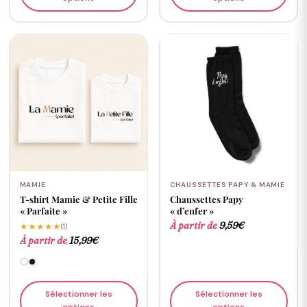
MAMIE
CHAUSSETTES PAPY & MAMIE
T-shirt Mamie & Petite Fille
Chaussettes Papy
« Parfaite »
« d’enfer »
À partir de
9,59
€
★★★★★
(1)
À partir de
15,99
€
Sélectionner les
Sélectionner les