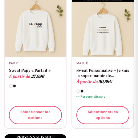
PAPY
MAMIE
Sweat Papy « Parfait »
Sweat Personnalisé – Je suis
la super mamie de…
À partir de
27,99
€
À partir de
30,39
€
✏️ Personnalisable
Sélectionner les
Sélectionner les
options
options