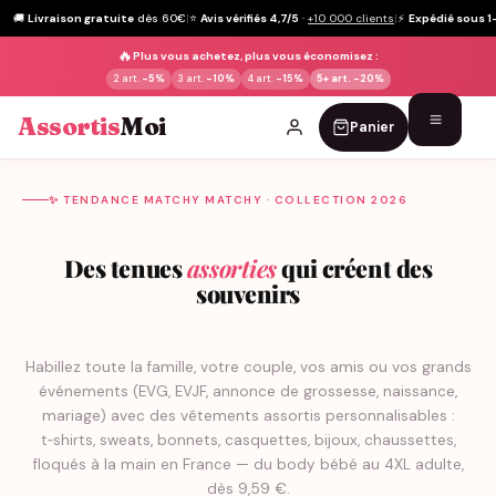
🚚
Livraison gratuite
dès 60€
|
⭐
Avis vérifiés 4,7/5
·
+10 000 clients
|
⚡
Expédié sous 1
🔥
Plus vous achetez, plus vous économisez :
2 art.
-5%
3 art.
-10%
4 art.
-15%
5+ art.
-20%
Assortis
Moi
Panier
Passer
au
✨ TENDANCE MATCHY MATCHY · COLLECTION 2026
contenu
Des tenues
assorties
qui créent des
souvenirs
Habillez toute la famille, votre couple, vos amis ou vos grands
événements (EVG, EVJF, annonce de grossesse, naissance,
mariage) avec des vêtements assortis personnalisables :
t‑shirts, sweats, bonnets, casquettes, bijoux, chaussettes,
floqués à la main en France — du body bébé au 4XL adulte,
dès 9,59 €.