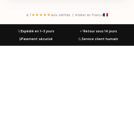
4,7
★★★★★
avis vérifiés | Atelier en France
🚀
Expédié en 1-3 jours
↩️
Retour sous 14 jours
🔒
Paiement sécurisé
🙋
Service client humain