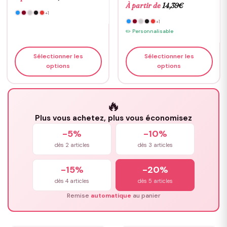
À partir de
14,39
€
+1
+1
✏️ Personnalisable
Sélectionner les
Sélectionner les
options
options
🔥
Plus vous achetez, plus vous économisez
-5%
-10%
dès 2 articles
dès 3 articles
-15%
-20%
dès 4 articles
dès 5 articles
Remise
automatique
au panier