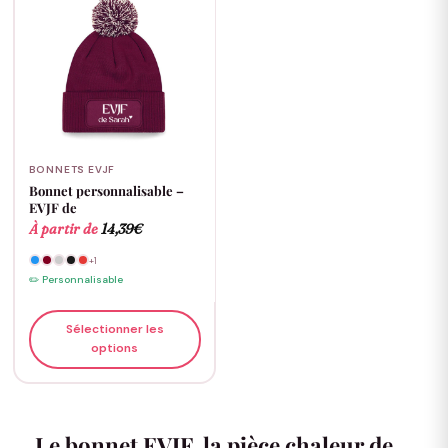
BONNETS EVJF
Bonnet personnalisable –
EVJF de
À partir de
14,39
€
+1
✏️ Personnalisable
Sélectionner les
options
Le bonnet EVJF, la pièce chaleur de