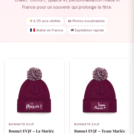
chalet. Confort, qualité et personnalisation made in
France pour un souvenir qui prolonge la fête.
★
4,7/5 avis vérifiés
📸 Photos inoubliables
Atelier en France
🚚 Expédition rapide
BONNETS EVJF
BONNETS EVJF
Bonnet EVJF – La Mariée
Bonnet EVJF – Team Mariée