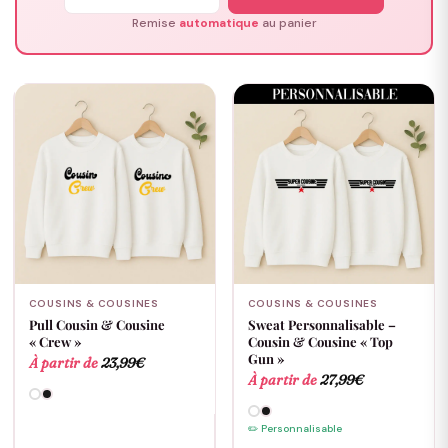
Remise
automatique
au panier
COUSINS & COUSINES
COUSINS & COUSINES
Pull Cousin & Cousine
Sweat Personnalisable –
« Crew »
Cousin & Cousine « Top
Gun »
À partir de
23,99
€
À partir de
27,99
€
✏️ Personnalisable