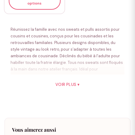
options
Réunissez la famille avec nos sweats et pulls assortis pour
cousins et cousines, conçus pour les cousinades et les
retrouvailles familiales. Plusieurs designs disponibles, du
style vintage au look retro, pour s'adapter à toutes les
ambiances de cousinade. Déclinés du bébé à l'adulte pour
habiller toute la fratrie élargie. Tous nos sweats sont floqués
à la main dans notre atelier français. Idéal pour
anniversaires, repas de famille, cousinades, vacances ou
cadeaux de fin d'année.
VOIR PLUS ▾
Entre cousins et cousines, il y a souvent une alchimie
difficilement descriptible depuis notre tendre enfance…
Aussi complice que des frères et sœurs, ils prennent
plaisir à se retrouver lors des réunions de famille. Alors
vous allez adorés nos sweats pour les cousins et les
cousines.
Vous aimerez aussi