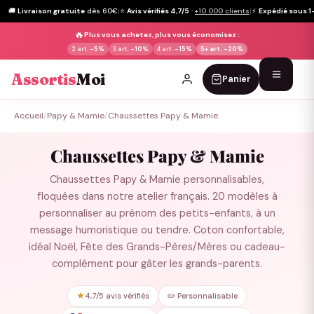
🚚
Livraison gratuite
dès 60€
|
⭐
Avis vérifiés 4,7/5
·
+10 000 clients
|
⚡
Expédié sous 1
🔥
Plus vous achetez, plus vous économisez :
2 art.
-5%
3 art.
-10%
4 art.
-15%
5+ art.
-20%
Assortis
Moi
Panier
Passer
Accueil
/
Papy & Mamie
/
Chaussettes Papy & Mamie
au
contenu
Chaussettes Papy & Mamie
Chaussettes Papy & Mamie personnalisables,
floquées dans notre atelier français. 20 modèles à
personnaliser au prénom des petits-enfants, à un
message humoristique ou tendre. Coton confortable,
idéal Noël, Fête des Grands-Pères/Mères ou cadeau-
complément pour gâter les grands-parents.
★
4,7/5 avis vérifiés
✏️ Personnalisable