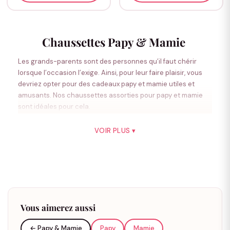
Chaussettes Papy & Mamie
Les grands-parents sont des personnes qu’il faut chérir
lorsque l’occasion l’exige. Ainsi, pour leur faire plaisir, vous
devriez opter pour des cadeaux papy et mamie utiles et
amusants. Nos chaussettes assorties pour papy et mamie
sont idéales pour cela.
VOIR PLUS ▾
Chaussettes Papy
Nos chaussettes pour papys sont confectionnées en coton
ou en fibre de bambou pour procurer le maximum de confort
quand vous les portés. Attractives, elles sauront adhérer
parfaitement aux pieds de votre papy. Les matières
employées pour leurs conceptions n’ont pas été choisies
Vous aimerez aussi
aléatoirement.
← Papy & Mamie
Papy
Mamie