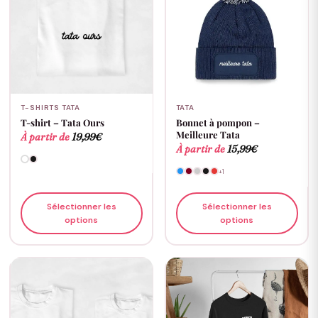
T-SHIRTS TATA
TATA
T-shirt – Tata Ours
Bonnet à pompon –
Meilleure Tata
À partir de
19,99
€
À partir de
15,99
€
+1
Sélectionner les
Sélectionner les
options
options