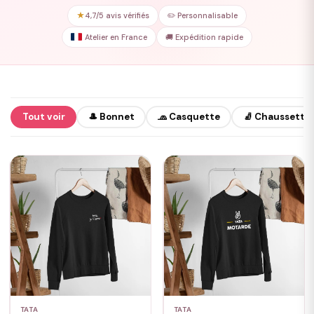
★
4,7/5 avis vérifiés
✏️ Personnalisable
Atelier en France
🚚 Expédition rapide
Tout voir
🎩 Bonnet
🧢 Casquette
🧦 Chaussette
TATA
TATA