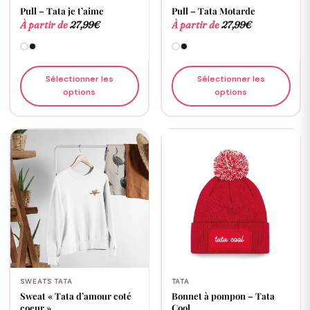
Pull – Tata je t’aime
Pull – Tata Motarde
À partir de
27,99
€
À partir de
27,99
€
Sélectionner les
Sélectionner les
options
options
SWEATS TATA
TATA
Sweat « Tata d’amour coté
Bonnet à pompon – Tata
coeur »
Cool