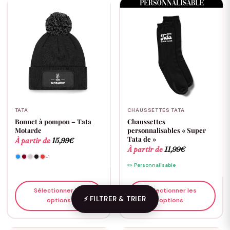
TATA
CHAUSSETTES TATA
Bonnet à pompon – Tata
Chaussettes
Motarde
personnalisables « Super
Tata de »
À partir de
15,99
€
À partir de
11,99
€
+1
✏️ Personnalisable
Sélectionner les
Sélectionner les
⚡ FILTRER & TRIER
options
options