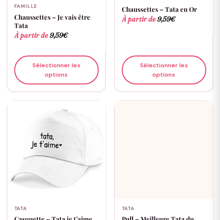
FAMILLE
Chaussettes – Tata en Or
Chaussettes – Je vais être
À partir de
9,59
€
Tata
À partir de
9,59
€
Sélectionner les
Sélectionner les
options
options
TATA
TATA
Casquette – Tata je t’aime
Pull – Meilleure Tata du