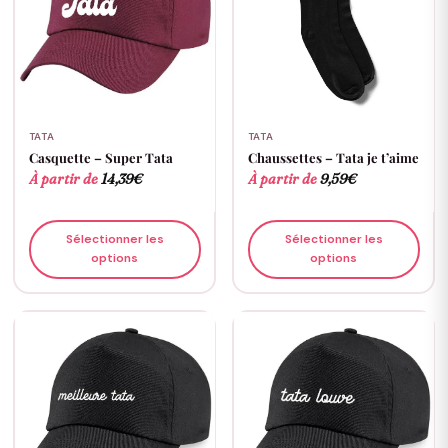
TATA
TATA
Casquette – Super Tata
Chaussettes – Tata je t’aime
À partir de
14,39
€
À partir de
9,59
€
Sélectionner les
Sélectionner les
options
options