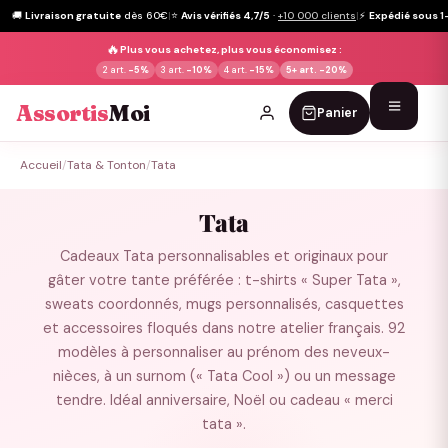
🚚
Livraison gratuite
dès 60€
|
⭐
Avis vérifiés 4,7/5
·
+10 000 clients
|
⚡
Expédié sous 1
🔥
Plus vous achetez, plus vous économisez :
2 art.
-5%
3 art.
-10%
4 art.
-15%
5+ art.
-20%
Assortis
Moi
Panier
Passer
Accueil
/
Tata & Tonton
/
Tata
au
contenu
Tata
Cadeaux Tata personnalisables et originaux pour
gâter votre tante préférée : t-shirts « Super Tata »,
sweats coordonnés, mugs personnalisés, casquettes
et accessoires floqués dans notre atelier français. 92
modèles à personnaliser au prénom des neveux-
nièces, à un surnom (« Tata Cool ») ou un message
tendre. Idéal anniversaire, Noël ou cadeau « merci
tata ».