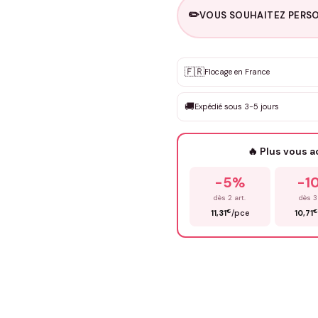
✏️
VOUS SOUHAITEZ PERSO
Personnalisation sur m
🇫🇷
✨
Flocage en France
DEVIS GRATUIT · Personnali
🚚
Expédié sous 3-5 jours
Que souhaitez-vous ?
*
🔥 Plus vous 
Prénom
*
-5%
-1
dès 2 art.
dès 3
€
€
11,31
/pce
10,71
Précisions (optionnel)
ENV