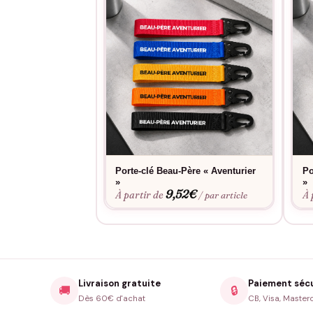
Porte-clé Beau-Père « Aventurier
Po
»
»
9,52
€
À partir de
À 
/ par article
Livraison gratuite
Paiement séc
🚚
🔒
Dès 60€ d'achat
CB, Visa, Master