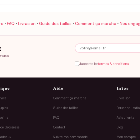
re
•
FAQ
•
Livraison
•
Guide des tailles
•
Comment ça marche
•
Nos enga

enues
J'accepte les
termes & conditions
ique
Aide
Infos
ille
Comment ça marche
Livraison
uples
Guide des tailles
Personnalisati
pains
FAQ
Avis clients
ce Grossesse
Contact
Blog
cadeaux
Suivre ma commande
Mon compte