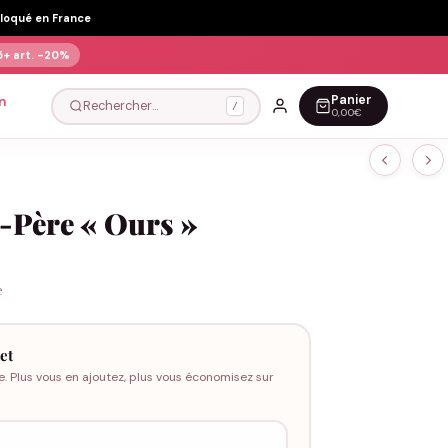
Floqué en France
5+ art.
-20%
Panier
n
Rechercher…
/
0,00€
-Père « Ours »
e
et
e. Plus vous en ajoutez, plus vous économisez sur