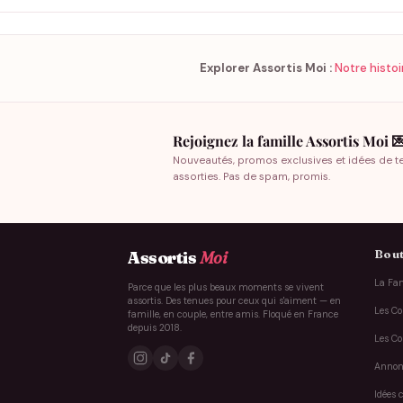
Explorer Assortis Moi :
Notre histoi
Rejoignez la famille Assortis Moi 
Nouveautés, promos exclusives et idées de t
assorties. Pas de spam, promis.
Bout
Assortis
Moi
La Fam
Parce que les plus beaux moments se vivent
assortis. Des tenues pour ceux qui s'aiment — en
Les Co
famille, en couple, entre amis. Floqué en France
depuis 2018.
Les Co
Annon
Idées 