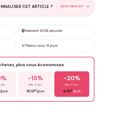
NNALISER CET ARTICLE ?
DEVIS GRATUIT
▼
esure
🔒
Paiement 100% sécurisé
sation de 3 à 10€ selon la demande
↩️
Retour sous 14 jours
Votre texte / idée
*
achetez, plus vous économisez
Email
*
0%
-15%
-20%
 art.
dès 4 art.
dès 5 art.
€
€
/pce
10,12
/pce
9,52
/pce
OYER MA DEMANDE ✨