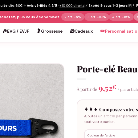
tuite
dès 60€
|
⭐
Avis vérifiés 4,7/5
·
+10 000 clients
|
⚡
Expédié sous 1-3 jours
|
🇫🇷
achetez, plus vous économisez :
2 art.
-5%
3 art.
-10%
4 art.
-15%
🎉
🤰
🎁
✏️
EVG / EVJF
Grossesse
Cadeaux
Personnalisatio
Porte-clé Beau
9,52
€
À partir de
/ par articl
👨‍👩‍👧 Composez votre s
Ajoutez un article par personn
tout votre panier.
Couleur de l'article