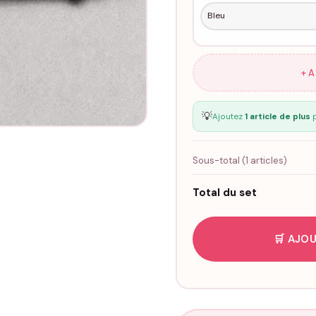
+ 
💡
Ajoutez
1 article de plus
p
Sous-total (
1
articles)
Total du set
🛒 AJOU