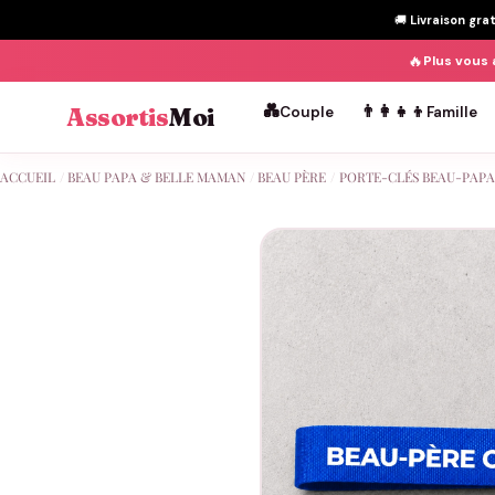
🚚
Livraison gra
🔥
Plus vous 
💑
👨‍👩‍👧‍👦
Assortis
Moi
Couple
Famille
Passer
ACCUEIL
/
BEAU PAPA & BELLE MAMAN
/
BEAU PÈRE
/
PORTE-CLÉS BEAU-PAPA
au
contenu