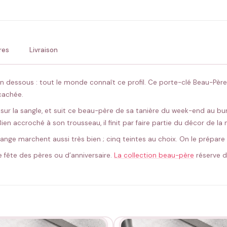
💚 Retour sous 24-48h
🇫
res
Livraison
 dessous : tout le monde connaît ce profil. Ce porte-clé Beau-Pèr
cachée.
sur la sangle, et suit ce beau-père de sa tanière du week-end au bu
. Bien accroché à son trousseau, il finit par faire partie du décor de l
’orange marchent aussi très bien ; cinq teintes au choix. On le prépa
 de fête des pères ou d’anniversaire.
La collection beau-père
réserve d