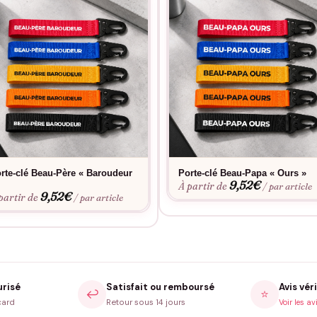
rte-clé Beau-Père « Baroudeur
Porte-clé Beau-Papa « Ours »
9,52
€
À partir de
/ par article
9,52
€
partir de
/ par article
urisé
Satisfait ou remboursé
Avis véri
↩️
⭐
card
Retour sous 14 jours
Voir les av