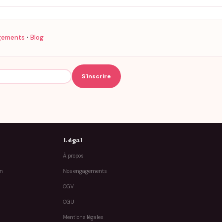
gements
•
Blog
Légal
À propos
on
Nos engagements
CGV
CGU
Mentions légales