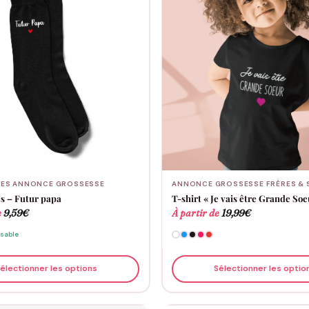
TES ANNONCE GROSSESSE
ANNONCE GROSSESSE FRÈRES & 
s – Futur papa
T-shirt « Je vais être Grande So
e
9,59
€
À partir de
19,99
€
isable
électionner les options
Sélectionner les optio