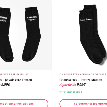
ROSSESSE FAMILLE
CHAUSSETTES ANNONCE GROSSE
 – Je vais être Tonton
Chaussettes – Future Maman
e
9,59
€
À partir de
9,59
€
✏️ Personnalisable
électionner les options
Sélectionner les optio