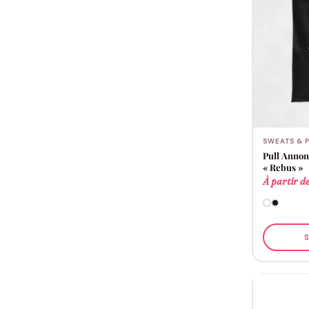
SWEATS & 
Pull Annon
« Rebus »
À partir d
S