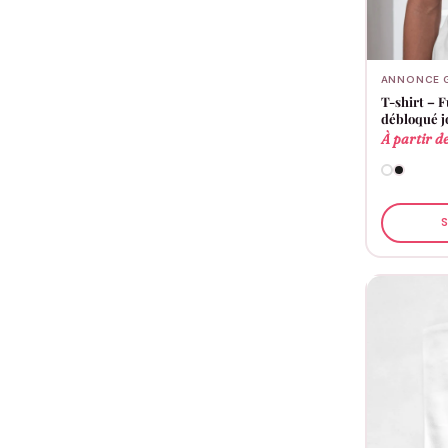
ANNONCE 
T-shirt – 
débloqué j
À partir d
S