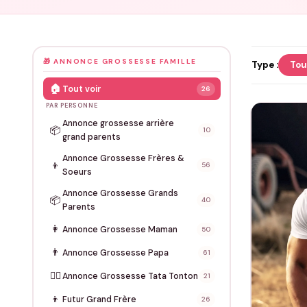
🎁 ANNONCE GROSSESSE FAMILLE
Type :
Tou
🏠
Tout voir
26
PAR PERSONNE
Annonce grossesse arrière
📦
10
grand parents
Annonce Grossesse Frères &
👦
56
Soeurs
Annonce Grossesse Grands
📦
40
Parents
👩
Annonce Grossesse Maman
50
👨
Annonce Grossesse Papa
61
💁‍♀️
Annonce Grossesse Tata Tonton
21
👦
Futur Grand Frère
26