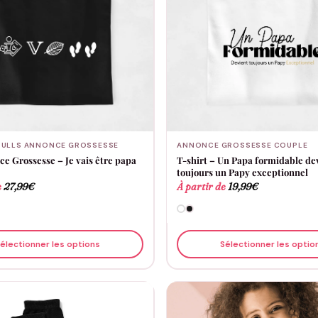
PULLS ANNONCE GROSSESSE
ANNONCE GROSSESSE COUPLE
ce Grossesse – Je vais être papa
T-shirt – Un Papa formidable de
toujours un Papy exceptionnel
e
27,99
€
À partir de
19,99
€
électionner les options
Sélectionner les optio