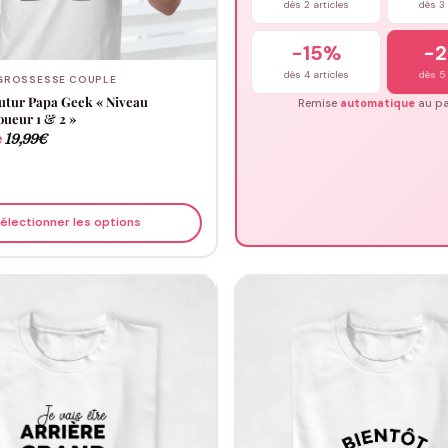
dès 2 articles
dès 3 
-15%
-
dès 4 articles
dès 5 
GROSSESSE COUPLE
Futur Papa Geek « Niveau
Remise
automatique
au pa
oueur 1 & 2 »
e
19,99
€
électionner les options