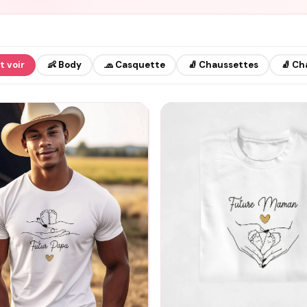
t voir
👶 Body
🧢 Casquette
🧦 Chaussettes
🧦 Ch