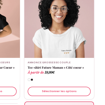
SOEURS
ANNONCE GROSSESSE COUPLE
eur Coeur »
Tee-shirt Future Maman « Côté coeur »
À partir de
19,99
€
ns
Sélectionner les options