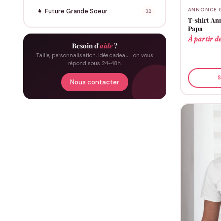
ANNONCE 
👧
Future Grande Soeur
32
T-shirt An
Papa
À partir d
Besoin d'
aide
?
Taille, personnalisation, idée cadeau… on vous
répond sous 24-48h.
S
Nous contacter