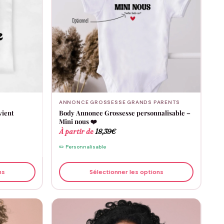
ANNONCE GROSSESSE GRANDS PARENTS
vient
Body Annonce Grossesse personnalisable –
Mini nous ❤️
À partir de
18,39
€
✏️ Personnalisable
ns
Sélectionner les options