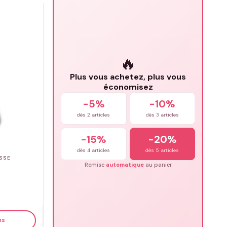
🔥
Plus vous achetez, plus vous
économisez
-5%
-10%
dès 2 articles
dès 3 articles
-15%
-20%
dès 4 articles
dès 5 articles
SSE
Remise
automatique
au panier
ns