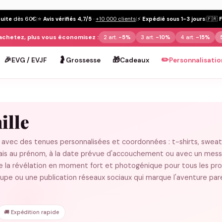
tuite
dès 60€
|
⭐
Avis vérifiés 4,7/5
·
+10 000 clients
|
⚡
Expédié sous 1-3 jours
|
🇫🇷
achetez, plus vous économisez :
2 art.
-5%
3 art.
-10%
4 art.
-15%
🎉
🤰
🎁
✏️
EVG / EVJF
Grossesse
Cadeaux
Personnalisatio
ille
 avec des tenues personnalisées et coordonnées : t-shirts, sweat
nçais au prénom, à la date prévue d'accouchement ou avec un mes
me la révélation en moment fort et photogénique pour tous les pr
upe ou une publication réseaux sociaux qui marque l'aventure par
🚚 Expédition rapide