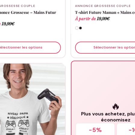
GROSSESSE COUPLE
ANNONCE GROSSESSE COUPLE
nonce Grossesse – Mains Futur
T-shirt Future Maman « Mains c
À partir de
19,99
€
e
19,99
€
électionner les options
Sélectionner les optio
🔥
Plus vous achetez, pl
économisez
-5%
-