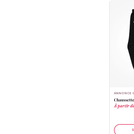
ANNONCE G
Chaussettes
À partir d
S