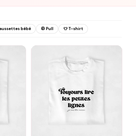
aussettes bébé
🧥 Pull
👕 T-shirt