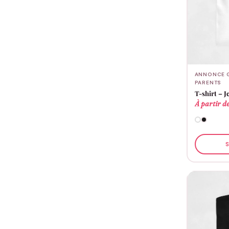
ANNONCE G
PARENTS
T-shirt – J
À partir d
S