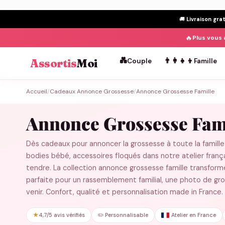
🚚
Livraison gra
🔥
Plus vous 
💑
👨‍👩‍👧‍👦
Assortis
Moi
Couple
Famille
Passer
Accueil
/
Cadeaux Annonce Grossesse
/
Annonce Grossesse Famille
au
contenu
Annonce Grossesse Fam
Dès cadeaux pour annoncer la grossesse à toute la famille
bodies bébé, accessoires floqués dans notre atelier fra
tendre. La collection annonce grossesse famille transfor
parfaite pour un rassemblement familial, une photo de gro
venir. Confort, qualité et personnalisation made in France.
★
4,7/5 avis vérifiés
✏️ Personnalisable
Atelier en France