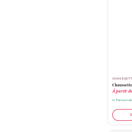
CHAUSSET
Chaussette
À partir d
✏️ Personnal
S