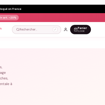
Floqué en France
5+ art.
-20%
Panier
n
Rechercher…
/
0,00€
s,
sage
oches,
entale à