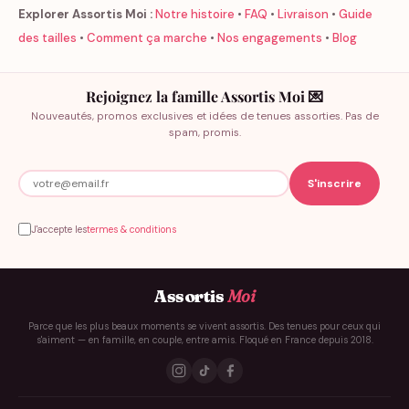
Explorer Assortis Moi :
Notre histoire
•
FAQ
•
Livraison
•
Guide
des tailles
•
Comment ça marche
•
Nos engagements
•
Blog
Rejoignez la famille Assortis Moi 💌
Nouveautés, promos exclusives et idées de tenues assorties. Pas de
spam, promis.
J'accepte les
termes & conditions
Assortis
Moi
Parce que les plus beaux moments se vivent assortis. Des tenues pour ceux qui
s'aiment — en famille, en couple, entre amis. Floqué en France depuis 2018.