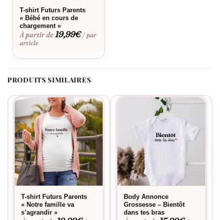
C’est une invitation faite à votre entourage pour rejoindre dans
T-shirt Futurs Parents
la joie le cercle de votre bonheur grandissant. C’est une façon
« Bébé en cours de
chargement »
de dire que chaque jour à venir sera une page de plus dans
19,99
€
À partir de
/ par
votre merveilleuse histoire de famille, une histoire où chaque
article
instant est précieux et chaque nouveau membre est un trésor
ajouté à votre épopée d’amour.
PRODUITS SIMILAIRES
T-shirt Futurs Parents
Body Annonce
« Notre famille va
Grossesse – Bientôt
s’agrandir »
dans tes bras