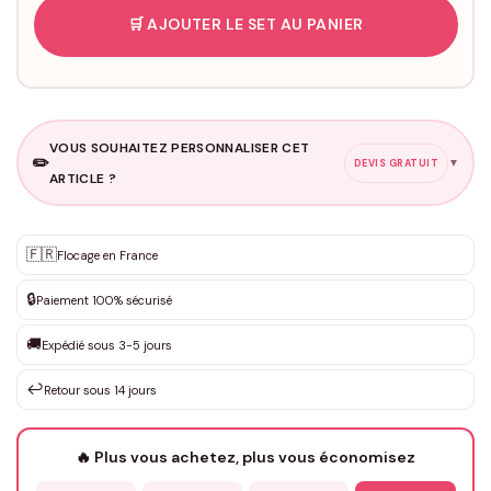
🛒 AJOUTER LE SET AU PANIER
VOUS SOUHAITEZ PERSONNALISER CET
✏️
▼
DEVIS GRATUIT
ARTICLE ?
Personnalisation sur mesure
🇫🇷
✨
Flocage en France
DEVIS GRATUIT · Personnalisation de 3 à 10€ selon la demande
🔒
Paiement 100% sécurisé
Que souhaitez-vous ?
*
🚚
Expédié sous 3-5 jours
↩️
Retour sous 14 jours
Votre texte / idée
*
🔥 Plus vous achetez, plus vous économisez