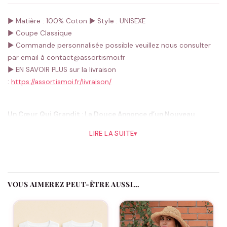
► Matière : 100% Coton
► Style : UNISEXE
► Coupe Classique
► Commande personnalisée possible veuillez nous consulter
par email à contact@assortismoi.fr
► EN SAVOIR PLUS sur la livraison
:
https://assortismoi.fr/livraison/
Un Cœur Qui Grandit : La Douce Annonce d’un Nouveau
Membre
LIRE LA SUITE
▾
La
famille
est cet espace où l’amour ne cesse de croître, et
quoi de plus merveilleux que de partager la nouvelle de son
expansion ? Assortis Moi dévoile avec fierté le body « Notre
famille va s’agrandir », une pièce attendrissante de notre
VOUS AIMEREZ PEUT-ÊTRE AUSSI…
collection
« Annonce de Grossesse »
. Ce vêtement est une
œuvre d’art qui parle directement au cœur, conçue pour les
futurs parents qui cherchent une manière poétique et tendre