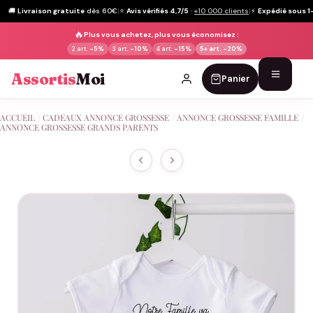
🚚
Livraison gratuite
dès 60€
|
⭐
Avis vérifiés 4,7/5
·
+10 000 clients
|
⚡
Expédié sous 1
🔥
Plus vous achetez, plus vous économisez :
2 art.
-5%
3 art.
-10%
4 art.
-15%
5+ art.
-20%
Assortis
Moi
Panier
Passer
ACCUEIL
/
CADEAUX ANNONCE GROSSESSE
/
ANNONCE GROSSESSE FAMILLE
/
au
ANNONCE GROSSESSE GRANDS PARENTS
contenu