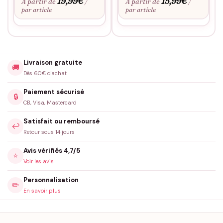
19,99
€
15,99
€
À partir de
À partir de
/
/
par article
par article
Livraison gratuite
🚚
Dès 60€ d'achat
Paiement sécurisé
🔒
CB, Visa, Mastercard
Satisfait ou remboursé
↩️
Retour sous 14 jours
Avis vérifiés 4,7/5
⭐
Voir les avis
Personnalisation
✏️
En savoir plus