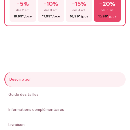
-5%
-10%
-15%
-20%
Prénom
*
dès 2 art.
dès 3 art.
dès 4 art.
dès 5 art.
€
€
€
€
18,99
/pce
17,99
/pce
16,99
/pce
15,99
/pce
Email
*
Précisions (optionnel)
Description
ENVOYER MA DEMANDE ✨
Guide des tailles
💚 Retour sous 24-48h
🇫🇷 Flocage en France
✅ Validation avant fabrication
Informations complémentaires
Livraison