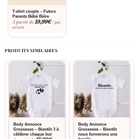
Consultez notre
guide des tailles
pour choisir la coupe parfaite.
T-shirt couple – Futurs
Envie d’une touche personnelle ? Découvrez notre
service de
Parents Bébé Bière
personnalisation
. Ce body se lave facilement en machine et
19,99
€
À partir de
/ par
article
conserve son éclat lavage après lavage. Sa matière douce
respecte la peau délicate des nouveau-nés.
PRODUITS SIMILAIRES
Body Annonce
Body Annonce
Grossesse – Bientôt 3 à
Grossesse – Bientôt
célébrer chaque but
nous formerons une