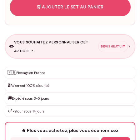
🛒 AJOUTER LE SET AU PANIER
VOUS SOUHAITEZ PERSONNALISER CET
✏️
▼
DEVIS GRATUIT
ARTICLE ?
Personnalisation sur mesure
🇫🇷
✨
Flocage en France
DEVIS GRATUIT · Personnalisation de 3 à 10€ selon la demande
🔒
Paiement 100% sécurisé
Que souhaitez-vous ?
*
🚚
Expédié sous 3-5 jours
↩️
Retour sous 14 jours
Votre texte / idée
*
🔥 Plus vous achetez, plus vous économisez