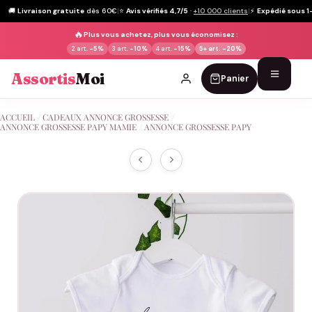
🚚
Livraison gratuite
dès 60€
|
⭐
Avis vérifiés 4,7/5
·
+10 000 clients
|
⚡
Expédié sous 1
🔥
Plus vous achetez, plus vous économisez :
2 art.
-5%
3 art.
-10%
4 art.
-15%
5+ art.
-20%
Assortis
Moi
Panier
Passer
ACCUEIL
/
CADEAUX ANNONCE GROSSESSE
/
au
ANNONCE GROSSESSE PAPY MAMIE
/
ANNONCE GROSSESSE PAPY
contenu