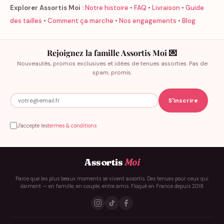
Explorer Assortis Moi :
Notre histoire
•
FAQ
•
Livraison
•
Guide
des tailles
•
Comment ça marche
•
Nos engagements
•
Blog
Rejoignez la famille Assortis Moi 💌
Nouveautés, promos exclusives et idées de tenues assorties. Pas de
spam, promis.
J'accepte les
termes & conditions
Assortis
Moi
Parce que les plus beaux moments se vivent assortis. Des tenues pour ceux qui
s'aiment — en famille, en couple, entre amis. Floqué en France depuis 2018.