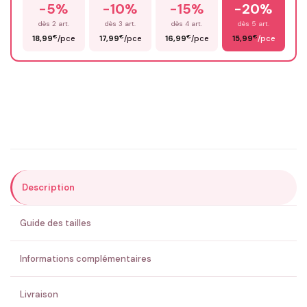
-5%
-10%
-15%
-20%
Prénom
*
dès 2 art.
dès 3 art.
dès 4 art.
dès 5 art.
€
€
€
€
18,99
/pce
17,99
/pce
16,99
/pce
15,99
/pce
Email
*
Précisions (optionnel)
Description
ENVOYER MA DEMANDE ✨
Guide des tailles
💚 Retour sous 24-48h
🇫🇷 Flocage en France
✅ Validation avant fabrication
Informations complémentaires
Livraison