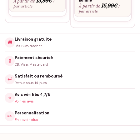
15,99
€
famille
À partir de
/
15,99
€
À partir de
par article
/
par article
Livraison gratuite
🚚
Dès 60€ d'achat
Paiement sécurisé
🔒
CB, Visa, Mastercard
Satisfait ou remboursé
↩️
Retour sous 14 jours
Avis vérifiés 4,7/5
⭐
Voir les avis
Personnalisation
✏️
En savoir plus