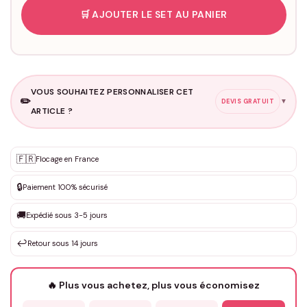
🛒 AJOUTER LE SET AU PANIER
VOUS SOUHAITEZ PERSONNALISER CET
✏️
▼
DEVIS GRATUIT
ARTICLE ?
Personnalisation sur mesure
🇫🇷
✨
Flocage en France
DEVIS GRATUIT · Personnalisation de 3 à 10€ selon la demande
🔒
Paiement 100% sécurisé
Que souhaitez-vous ?
*
🚚
Expédié sous 3-5 jours
↩️
Retour sous 14 jours
Votre texte / idée
*
🔥 Plus vous achetez, plus vous économisez