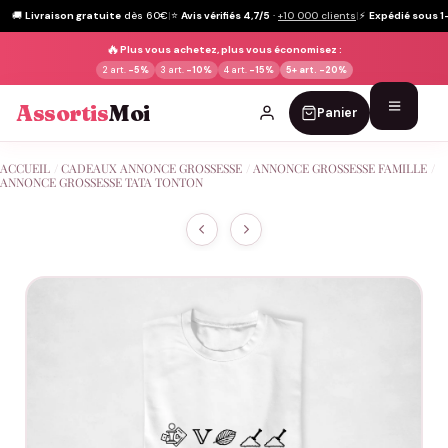
🚚
Livraison gratuite
dès 60€
|
⭐
Avis vérifiés 4,7/5
·
+10 000 clients
|
⚡
Expédié sous 1
🔥
Plus vous achetez, plus vous économisez :
2 art.
-5%
3 art.
-10%
4 art.
-15%
5+ art.
-20%
Assortis
Moi
Panier
Passer
ACCUEIL
/
CADEAUX ANNONCE GROSSESSE
/
ANNONCE GROSSESSE FAMILLE
/
au
ANNONCE GROSSESSE TATA TONTON
contenu