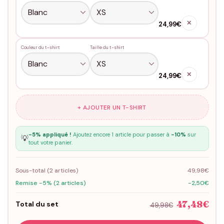
✕
24,99€
Couleur du t-shirt
Taille du t-shirt
✕
24,99€
+ AJOUTER UN T-SHIRT
-5% appliqué !
Ajoutez encore 1 article pour passer à
-10%
sur
💡
tout votre panier.
Sous-total (
2
articles)
49,98€
Remise -5% (2 articles)
-2,50€
47,48€
Total du set
49,98€