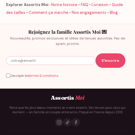
Explorer Assortis Moi :
Notre histoire
•
FAQ
•
Livraison
•
Guide
des tailles
•
Comment ça marche
•
Nos engagements
•
Blog
Rejoignez la famille Assortis Moi 💌
Nouveautés, promos exclusives et idées de tenues assorties. Pas de
spam, promis.
J'accepte les
termes & conditions
Assortis
Moi
Parce que les plus beaux moments se vivent assortis. Des tenues pour ceux qui
s'aiment — en famille, en couple, entre amis. Floqué en France depuis 2018.