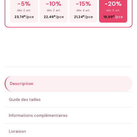
-5%
-10%
-15%
-20%
Prénom
*
dès 2 art.
dès 3 art.
dès 4 art.
dès 5 art.
€
€
€
€
23,74
/pce
22,49
/pce
21,24
/pce
19,99
/pce
Email
*
Précisions (optionnel)
Description
ENVOYER MA DEMANDE ✨
Guide des tailles
💚 Retour sous 24-48h
🇫🇷 Flocage en France
✅ Validation avant fabrication
Informations complémentaires
Livraison