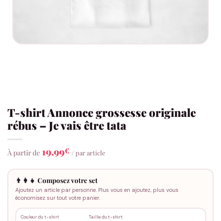
T-shirt Annonce grossesse originale
rébus – Je vais être tata
19,99
€
À partir de
/ par article
👨‍👩‍👧 Composez votre set
Ajoutez un article par personne. Plus vous en ajoutez, plus vous
économisez sur tout votre panier.
Couleur du t-shirt
Taille du t-shirt