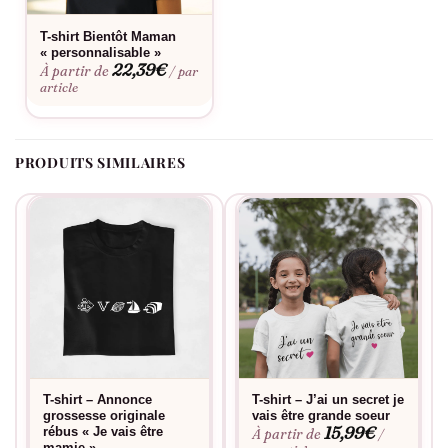
jouer un rôle important dans la vie d’un nouvel être.
T-shirt Bientôt Maman
Alors n’attendez plus, faites de cette annonce un moment
« personnalisable »
22,39
€
À partir de
/ par
aussi spécial que le lien qui unit une tante à son futur neveu ou
article
nièce. Optez pour le T-shirt « Je vais être Tata » d’Assortis Moi,
et donnez à votre annonce l’éclat qu’elle mérite.
PRODUITS SIMILAIRES
T-shirt – Annonce
T-shirt – J’ai un secret je
grossesse originale
vais être grande soeur
15,99
€
rébus « Je vais être
À partir de
/
mamie »