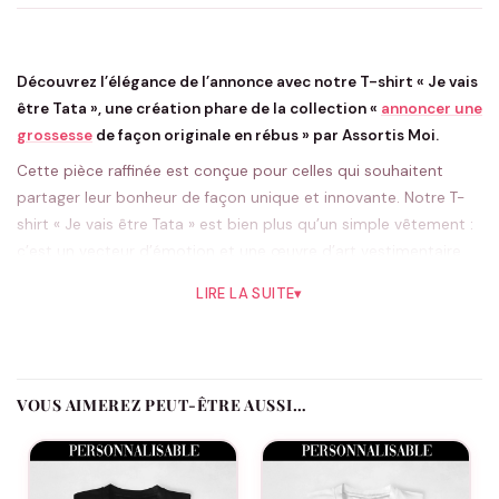
Découvrez l’élégance de l’annonce avec notre T-shirt « Je vais
être Tata », une création phare de la collection «
annoncer une
grossesse
de façon originale en rébus » par Assortis Moi.
Cette pièce raffinée est conçue pour celles qui souhaitent
partager leur bonheur de façon unique et innovante. Notre T-
shirt « Je vais être Tata » est bien plus qu’un simple vêtement :
c’est un vecteur d’émotion et une œuvre d’art vestimentaire
qui permet de révéler une merveilleuse nouvelle. Chaque
LIRE LA SUITE
▾
symbole a été méticuleusement sélectionné pour composer
un message ludique que seuls les plus observateurs pourront
déchiffrer. L’encre de haute qualité utilisée pour imprimer ces
motifs garantit leur durabilité, assurant que le message reste
VOUS AIMEREZ PEUT-ÊTRE AUSSI…
clair et net, même après de nombreux lavages.
Ce T-shirt, confectionné avec le plus doux des cotons, promet
un confort inégalé. Avec sa coupe intemporelle et sa teinte