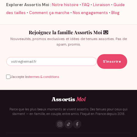
Explorer Assortis Moi :
Notre histoire
•
FAQ
•
Livraison
•
Guide
des tailles
•
Comment ça marche
•
Nos engagements
•
Blog
Rejoignez la famille Assortis Moi 💌
Nouveautés, promos exclusives et idées de tenues assorties. Pas de
spam, promis.
J'accepte les
termes & conditions
Assortis
Moi
Parce que les plus beaux moments se vivent assortis. Des tenues pour ceux qui
s'aiment — en famille, en couple, entre amis. Floqué en France depuis 2018.