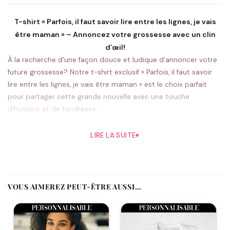
T-shirt « Parfois, il faut savoir lire entre les lignes, je vais
être maman » – Annoncez votre grossesse avec un clin
d’œil!
À la recherche d’une façon douce et ludique d’annoncer votre
future grossesse? Notre t-shirt exclusif « Parfois, il faut savoir
lire entre les lignes, je vais être maman » est le choix parfait
pour partager cette grande nouvelle avec une touche
d’humour et de tendresse.
Ce t-shirt adorable est conçu pour exprimer votre bonheur
LIRE LA SUITE
▾
d’une manière unique et mémorable. Avec son message subtil
mais significatif, il est sûr de susciter des sourires et des
émotions chez ceux qui le verront. Que ce soit pour une
séance photo de grossesse, une réunion de famille spéciale ou
VOUS AIMEREZ PEUT-ÊTRE AUSSI…
simplement pour une journée décontractée, ce t-shirt vous
permettra de faire une annonce pleine de charme et de joie.
Fabriqué avec des matériaux de qualité supérieure, ce t-shirt
assure un confort optimal tout au long de la journée, vous