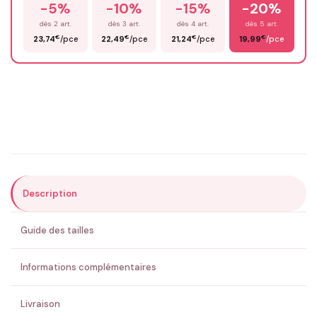
-5%
-10%
-15%
-20%
Prénom
*
dès 2 art.
dès 3 art.
dès 4 art.
dès 5 art.
€
€
€
€
23,74
/pce
22,49
/pce
21,24
/pce
19,99
/pce
Email
*
Précisions (optionnel)
Description
ENVOYER MA DEMANDE ✨
Guide des tailles
💚 Retour sous 24-48h
🇫🇷 Flocage en France
✅ Validation avant fabrication
Informations complémentaires
Livraison