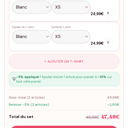
✕
24,99€
Couleur du t-shirt
Taille du t-shirt
✕
24,99€
+ AJOUTER UN T-SHIRT
-5% appliqué !
Ajoutez encore 1 article pour passer à
-10%
sur
💡
tout votre panier.
Sous-total (
2
articles)
49,98€
Remise -5% (2 articles)
-2,50€
47,48€
Total du set
49,98€