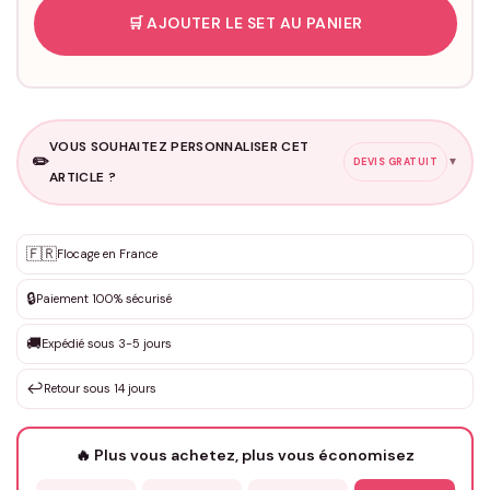
🛒 AJOUTER LE SET AU PANIER
VOUS SOUHAITEZ PERSONNALISER CET
✏️
▼
DEVIS GRATUIT
ARTICLE ?
Personnalisation sur mesure
🇫🇷
✨
Flocage en France
DEVIS GRATUIT · Personnalisation de 3 à 10€ selon la demande
🔒
Paiement 100% sécurisé
Que souhaitez-vous ?
*
🚚
Expédié sous 3-5 jours
↩️
Retour sous 14 jours
Votre texte / idée
*
🔥 Plus vous achetez, plus vous économisez