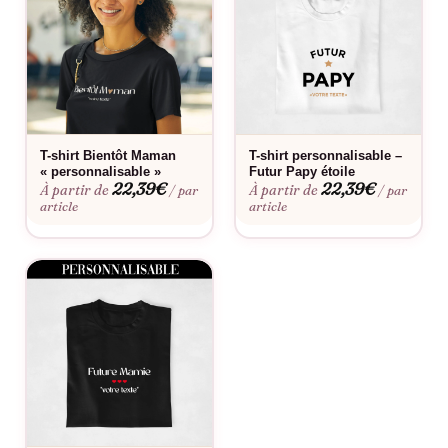
permettant de célébrer votre future maternité avec style et
sans compromis sur le confort.
Ne manquez pas l’occasion de partager votre bonheur avec le
monde entier grâce au t-shirt « Parfois, il faut savoir lire entre
les lignes, je vais être maman ». Commandez dès maintenant
sur Assortis Moi et préparez-vous à vivre cette incroyable
T-shirt Bientôt Maman
T-shirt personnalisable –
aventure avec style et humour!
« personnalisable »
Futur Papy étoile
22,39
€
22,39
€
À partir de
À partir de
/ par
/ par
article
article