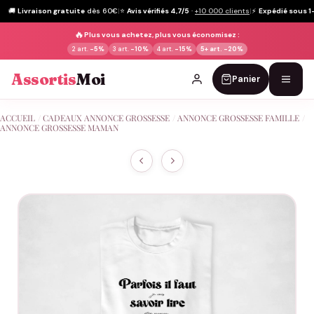
🚚
Livraison gratuite
dès 60€
|
⭐
Avis vérifiés 4,7/5
·
+10 000 clients
|
⚡
Expédié sous 1
🔥
Plus vous achetez, plus vous économisez :
2 art.
-5%
3 art.
-10%
4 art.
-15%
5+ art.
-20%
Assortis
Moi
Panier
Passer
ACCUEIL
/
CADEAUX ANNONCE GROSSESSE
/
ANNONCE GROSSESSE FAMILLE
/
au
ANNONCE GROSSESSE MAMAN
contenu