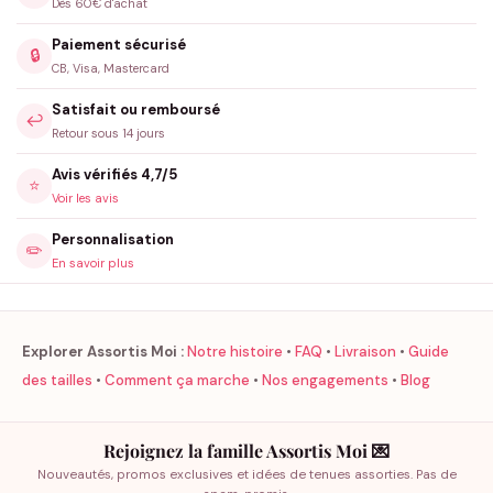
Dès 60€ d'achat
Paiement sécurisé
🔒
CB, Visa, Mastercard
Satisfait ou remboursé
↩️
Retour sous 14 jours
Avis vérifiés 4,7/5
⭐
Voir les avis
Personnalisation
✏️
En savoir plus
Explorer Assortis Moi :
Notre histoire
•
FAQ
•
Livraison
•
Guide
des tailles
•
Comment ça marche
•
Nos engagements
•
Blog
Rejoignez la famille Assortis Moi 💌
Nouveautés, promos exclusives et idées de tenues assorties. Pas de