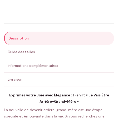
Précisions (optionnel)
Description
ENVOYER MA DEMANDE ✨
Guide des tailles
💚 Retour sous 24-48h
🇫🇷 Flocage en France
✅ Validation avant fabrication
Informations complémentaires
Livraison
Exprimez votre Joie avec Élégance : T-shirt « Je Vais Être
Arrière-Grand-Mère »
La nouvelle de devenir arrière-grand-mère est une étape
spéciale et émouvante dans la vie. Si vous recherchez une