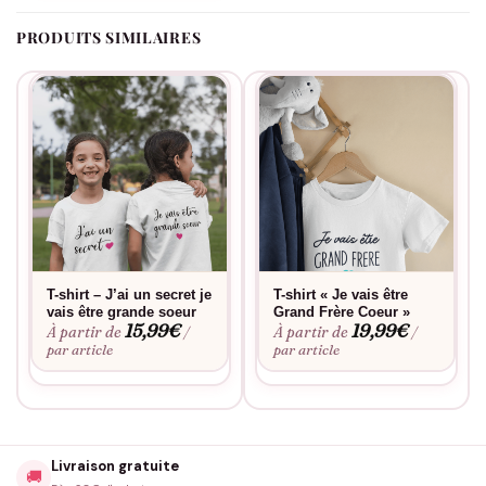
PRODUITS SIMILAIRES
T-shirt – J’ai un secret je
T-shirt « Je vais être
vais être grande soeur
Grand Frère Coeur »
15,99
€
19,99
€
À partir de
À partir de
/
/
par article
par article
Livraison gratuite
🚚