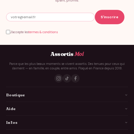
spam, promis.
J'accepte les
termes & conditions
Assortis
Moi
Parce que les plus beaux moments se vivent assortis. Des tenues pour ceux qui
s'aiment — en famille, en couple, entre amis. Floqué en France depuis 2018.
Boutique
La Famille
Aide
Les Couples
Comment ça marche
Infos
Les Copains
Guide des tailles
Livraison