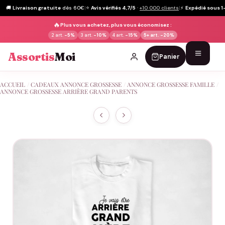
🚚
Livraison gratuite
dès 60€
|
⭐
Avis vérifiés 4,7/5
·
+10 000 clients
|
⚡
Expédié sous 1
🔥
Plus vous achetez, plus vous économisez :
2 art.
-5%
3 art.
-10%
4 art.
-15%
5+ art.
-20%
Assortis
Moi
Panier
Passer
ACCUEIL
/
CADEAUX ANNONCE GROSSESSE
/
ANNONCE GROSSESSE FAMILLE
/
au
ANNONCE GROSSESSE ARRIÈRE GRAND PARENTS
contenu