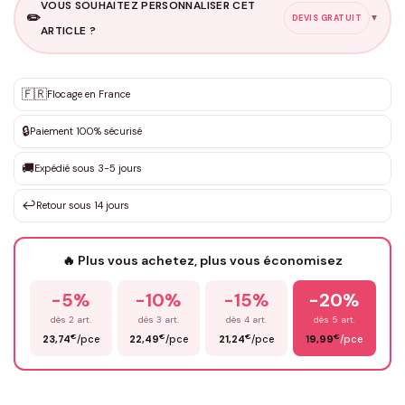
VOUS SOUHAITEZ PERSONNALISER CET
✏️
▼
DEVIS GRATUIT
ARTICLE ?
Personnalisation sur mesure
🇫🇷
✨
Flocage en France
DEVIS GRATUIT · Personnalisation de 3 à 10€ selon la demande
🔒
Paiement 100% sécurisé
Que souhaitez-vous ?
*
🚚
Expédié sous 3-5 jours
↩️
Retour sous 14 jours
Votre texte / idée
*
🔥 Plus vous achetez, plus vous économisez
-5%
-10%
-15%
-20%
Prénom
*
dès 2 art.
dès 3 art.
dès 4 art.
dès 5 art.
€
€
€
€
23,74
/pce
22,49
/pce
21,24
/pce
19,99
/pce
Email
*