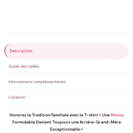
Précisions (optionnel)
Description
ENVOYER MA DEMANDE ✨
Guide des tailles
💚 Retour sous 24-48h
🇫🇷 Flocage en France
✅ Validation avant fabrication
Informations complémentaires
Livraison
Honorez la Tradition Familiale avec le T-shirt « Une
Mamie
Formidable Devient Toujours une Arrière-Grand-Mère
Exceptionnelle »