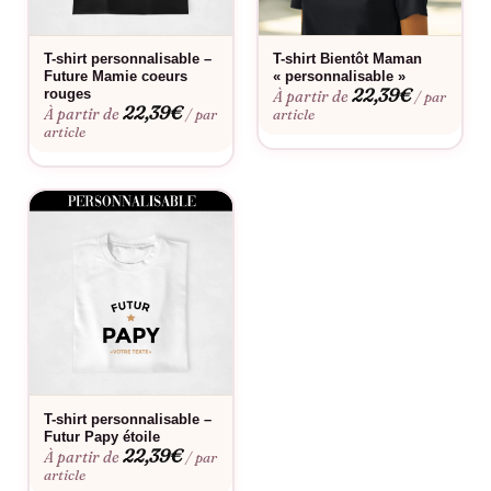
mamie bien-aimée.
Ne manquez pas l’occasion de célébrer l’arrivée de chaque
T-shirt personnalisable –
T-shirt Bientôt Maman
Future Mamie coeurs
« personnalisable »
nouvelle génération avec style et émotion. Commandez dès
22,39
€
rouges
À partir de
/ par
maintenant votre T-shirt « Une Mamie Formidable Devient
22,39
€
À partir de
/ par
article
article
Toujours une Arrière-Grand-Mère Exceptionnelle » et préparez-
vous à partager cette merveilleuse nouvelle avec votre famille !
T-shirt personnalisable –
Futur Papy étoile
22,39
€
À partir de
/ par
article