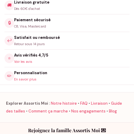
Livraison gratuite
🚚
Dès 60€ d'achat
Paiement sécurisé
🔒
CB, Visa, Mastercard
Satisfait ou remboursé
↩️
Retour sous 14 jours
Avis vérifiés 4,7/5
⭐
Voir les avis
Personnalisation
✏️
En savoir plus
Explorer Assortis Moi :
Notre histoire
•
FAQ
•
Livraison
•
Guide
des tailles
•
Comment ça marche
•
Nos engagements
•
Blog
Rejoignez la famille Assortis Moi 💌