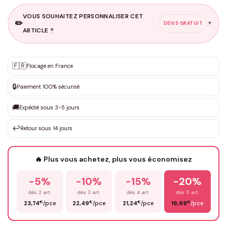
VOUS SOUHAITEZ PERSONNALISER CET
✏️
▼
DEVIS GRATUIT
ARTICLE ?
Personnalisation sur mesure
🇫🇷
✨
Flocage en France
DEVIS GRATUIT · Personnalisation de 3 à 10€ selon la demande
🔒
Paiement 100% sécurisé
Que souhaitez-vous ?
*
🚚
Expédié sous 3-5 jours
↩️
Retour sous 14 jours
Votre texte / idée
*
🔥 Plus vous achetez, plus vous économisez
-5%
-10%
-15%
-20%
Prénom
*
dès 2 art.
dès 3 art.
dès 4 art.
dès 5 art.
€
€
€
€
23,74
/pce
22,49
/pce
21,24
/pce
19,99
/pce
Email
*