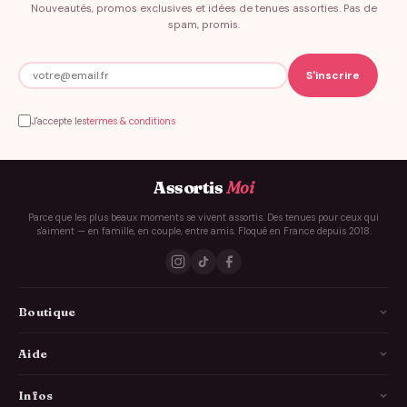
Nouveautés, promos exclusives et idées de tenues assorties. Pas de
spam, promis.
J'accepte les
termes & conditions
Assortis
Moi
Parce que les plus beaux moments se vivent assortis. Des tenues pour ceux qui
s'aiment — en famille, en couple, entre amis. Floqué en France depuis 2018.
Boutique
La Famille
Aide
Les Couples
Comment ça marche
Infos
Les Copains