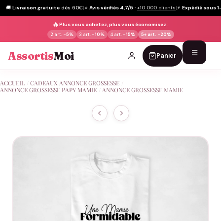
🚚
Livraison gratuite
dès 60€
|
⭐
Avis vérifiés 4,7/5
·
+10 000 clients
|
⚡
Expédié sous 1
🔥
Plus vous achetez, plus vous économisez :
2 art.
-5%
3 art.
-10%
4 art.
-15%
5+ art.
-20%
Assortis
Moi
Panier
Passer
ACCUEIL
/
CADEAUX ANNONCE GROSSESSE
/
au
ANNONCE GROSSESSE PAPY MAMIE
/
ANNONCE GROSSESSE MAMIE
contenu