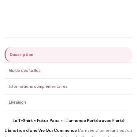
Email
*
Précisions (optionnel)
Description
ENVOYER MA DEMANDE ✨
Guide des tailles
💚 Retour sous 24-48h
🇫🇷 Flocage en France
✅ Validation avant fabrication
Informations complémentaires
Livraison
Le T-Shirt « Futur Papa » : L’annonce Portée avec Fierté
L’Émotion d’une Vie Qui Commence
L’arrivée d’un enfant est un