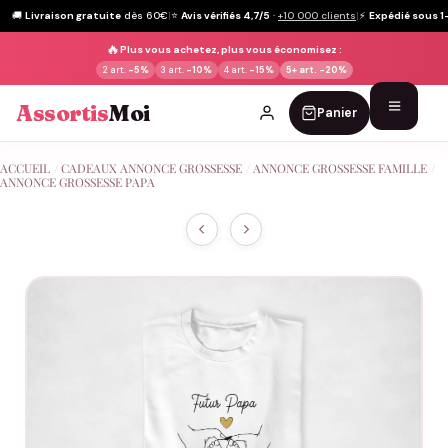
🚚
Livraison gratuite
dès 60€
|
⭐
Avis vérifiés 4,7/5
·
+10 000 clients
|
⚡
Expédié sous 1
🔥
Plus vous achetez, plus vous économisez :
2 art.
-5%
3 art.
-10%
4 art.
-15%
5+ art.
-20%
Assortis
Moi
Panier
Passer
ACCUEIL
/
CADEAUX ANNONCE GROSSESSE
/
ANNONCE GROSSESSE FAMILLE
/
au
ANNONCE GROSSESSE PAPA
contenu