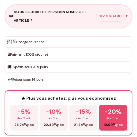
VOUS SOUHAITEZ PERSONNALISER CET
✏️
▼
DEVIS GRATUIT
ARTICLE ?
Personnalisation sur mesure
🇫🇷
✨
Flocage en France
DEVIS GRATUIT · Personnalisation de 3 à 10€ selon la demande
🔒
Paiement 100% sécurisé
Que souhaitez-vous ?
*
🚚
Expédié sous 3-5 jours
↩️
Retour sous 14 jours
Votre texte / idée
*
🔥 Plus vous achetez, plus vous économisez
-5%
-10%
-15%
-20%
Prénom
*
dès 2 art.
dès 3 art.
dès 4 art.
dès 5 art.
€
€
€
€
23,74
/pce
22,49
/pce
21,24
/pce
19,99
/pce