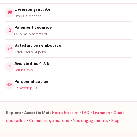
Livraison gratuite
🚚
Dès 60€ d'achat
Paiement sécurisé
🔒
CB, Visa, Mastercard
Satisfait ou remboursé
↩️
Retour sous 14 jours
Avis vérifiés 4,7/5
⭐
Voir les avis
Personnalisation
✏️
En savoir plus
Explorer Assortis Moi :
Notre histoire
•
FAQ
•
Livraison
•
Guide
des tailles
•
Comment ça marche
•
Nos engagements
•
Blog