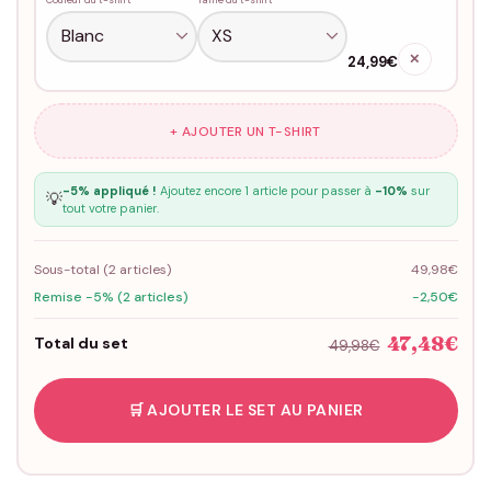
✕
24,99€
+ AJOUTER UN T-SHIRT
-5% appliqué !
Ajoutez encore 1 article pour passer à
-10%
sur
💡
tout votre panier.
Sous-total (
2
articles)
49,98€
Remise -5% (2 articles)
-2,50€
47,48€
Total du set
49,98€
🛒 AJOUTER LE SET AU PANIER