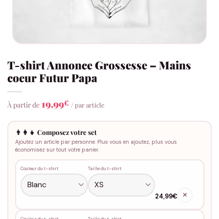
T-shirt Annonce Grossesse – Mains
coeur Futur Papa
19,99
€
À partir de
/ par article
👨‍👩‍👧 Composez votre set
Ajoutez un article par personne. Plus vous en ajoutez, plus vous
économisez sur tout votre panier.
Couleur du t-shirt
Taille du t-shirt
✕
24,99€
Couleur du t-shirt
Taille du t-shirt