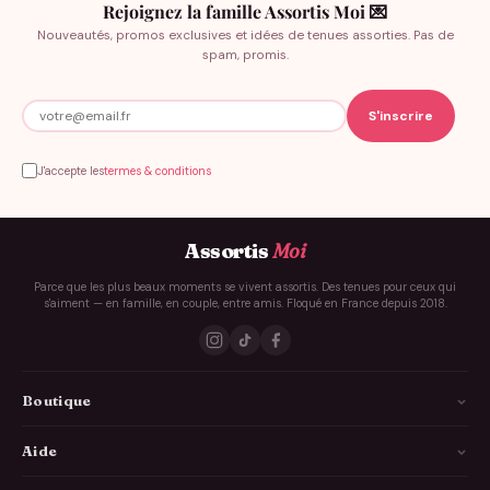
Rejoignez la famille Assortis Moi 💌
Nouveautés, promos exclusives et idées de tenues assorties. Pas de
spam, promis.
J'accepte les
termes & conditions
Assortis
Moi
Parce que les plus beaux moments se vivent assortis. Des tenues pour ceux qui
s'aiment — en famille, en couple, entre amis. Floqué en France depuis 2018.
Boutique
La Famille
Aide
Les Couples