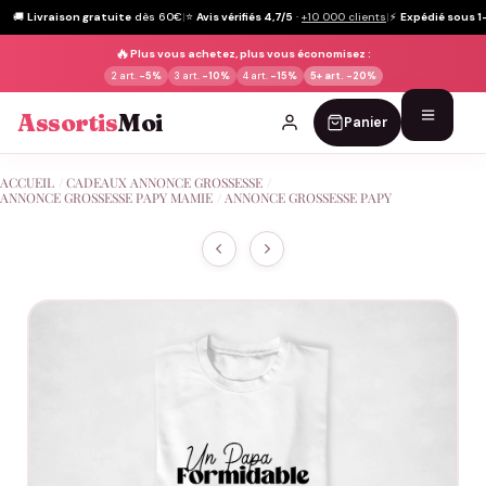
🚚
Livraison gratuite
dès 60€
|
⭐
Avis vérifiés 4,7/5
·
+10 000 clients
|
⚡
Expédié sous 1
🔥
Plus vous achetez, plus vous économisez :
2 art.
-5%
3 art.
-10%
4 art.
-15%
5+ art.
-20%
Assortis
Moi
Panier
Passer
ACCUEIL
/
CADEAUX ANNONCE GROSSESSE
/
au
ANNONCE GROSSESSE PAPY MAMIE
/
ANNONCE GROSSESSE PAPY
contenu