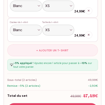
✕
24,99€
Couleur du t-shirt
Taille du t-shirt
✕
24,99€
+ AJOUTER UN T-SHIRT
-5% appliqué !
Ajoutez encore 1 article pour passer à
-10%
sur
💡
tout votre panier.
Sous-total (
2
articles)
49,98€
Remise -5% (2 articles)
-2,50€
47,48€
Total du set
49,98€