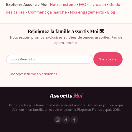
Explorer Assortis Moi :
Notre histoire
•
FAQ
•
Livraison
•
Guide
des tailles
•
Comment ça marche
•
Nos engagements
•
Blog
Rejoignez la famille Assortis Moi 💌
Nouveautés, promos exclusives et idées de tenues assorties. Pas de
spam, promis.
J'accepte les
termes & conditions
Assortis
Moi
Parce que les plus beaux moments se vivent assortis. Des tenues pour ceux qui
s'aiment — en famille, en couple, entre amis. Floqué en France depuis 2018.