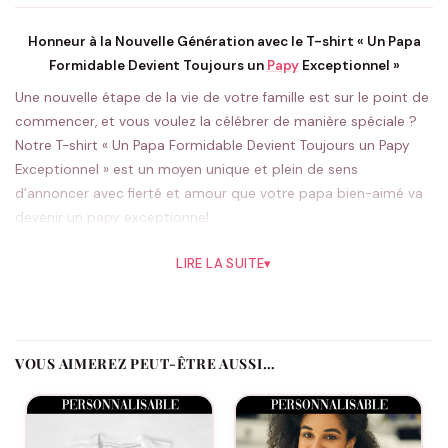
Honneur à la Nouvelle Génération avec le T-shirt « Un Papa
Formidable Devient Toujours un
Papy
Exceptionnel »
Une nouvelle étape de la vie de votre famille est sur le point de
commencer, et vous voulez la célébrer de manière spéciale ?
Notre T-shirt « Un Papa Formidable Devient Toujours un Papy
Exceptionnel » est un moyen unique et plein de sens
d’annoncer avec fierté et amour que votre papa bien-aimé va
devenir un papy exceptionnel.
Ce t-shirt au design élégant et au message significatif est plus
LIRE LA SUITE
▾
qu’un simple vêtement ; c’est un symbole de l’amour familial et
de la transmission de génération en génération. Imaginez la
fierté et la joie sur le visage de votre papa lorsque vous lui
offrirez ce t-shirt, révélant ainsi la grande nouvelle de manière
VOUS AIMEREZ PEUT-ÊTRE AUSSI…
mémorable et touchante.
Disponible dans une gamme de tailles confortables pour
convenir à tous les papas, ce t-shirt est un cadeau parfait pour