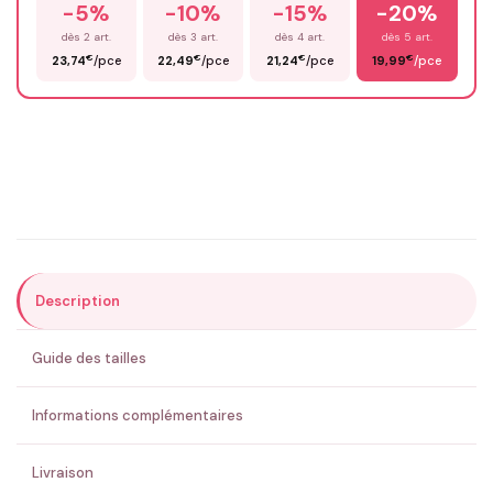
-5%
-10%
-15%
-20%
Prénom
*
dès 2 art.
dès 3 art.
dès 4 art.
dès 5 art.
€
€
€
€
23,74
/pce
22,49
/pce
21,24
/pce
19,99
/pce
Email
*
Précisions (optionnel)
Description
ENVOYER MA DEMANDE ✨
Guide des tailles
💚 Retour sous 24-48h
🇫🇷 Flocage en France
✅ Validation avant fabrication
Informations complémentaires
Livraison