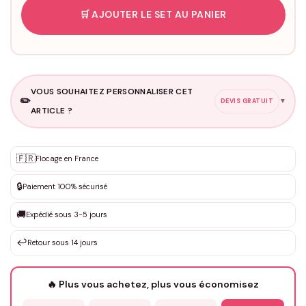
🛒 AJOUTER LE SET AU PANIER
VOUS SOUHAITEZ PERSONNALISER CET
✏️
▼
DEVIS GRATUIT
ARTICLE ?
Personnalisation sur mesure
🇫🇷
✨
Flocage en France
DEVIS GRATUIT · Personnalisation de 3 à 10€ selon la demande
🔒
Paiement 100% sécurisé
Que souhaitez-vous ?
*
🚚
Expédié sous 3-5 jours
↩️
Retour sous 14 jours
Votre texte / idée
*
🔥 Plus vous achetez, plus vous économisez