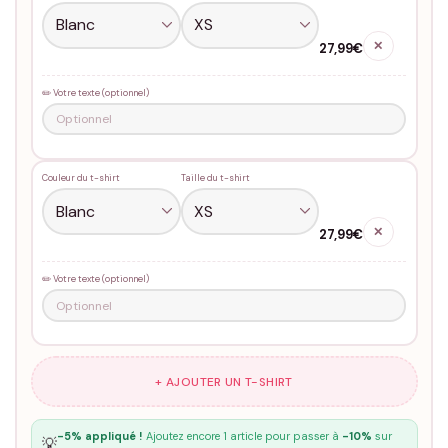
✕
27,99€
✏️ Votre texte (optionnel)
Couleur du t-shirt
Taille du t-shirt
✕
27,99€
✏️ Votre texte (optionnel)
+ AJOUTER UN T-SHIRT
-5% appliqué !
Ajoutez encore 1 article pour passer à
-10%
sur
💡