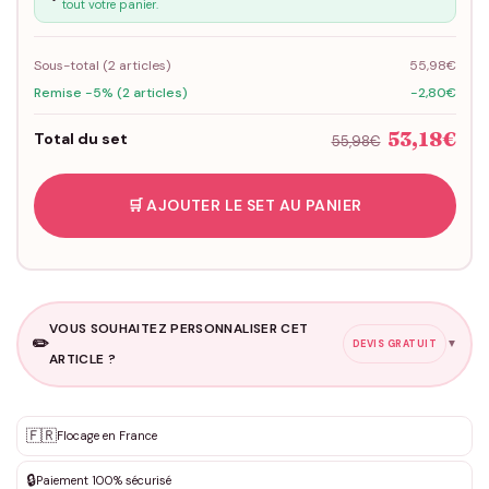
tout votre panier.
Sous-total (
2
articles)
55,98€
Remise -5% (2 articles)
-2,80€
53,18€
Total du set
55,98€
🛒 AJOUTER LE SET AU PANIER
VOUS SOUHAITEZ PERSONNALISER CET
✏️
▼
DEVIS GRATUIT
ARTICLE ?
Personnalisation sur mesure
🇫🇷
✨
Flocage en France
DEVIS GRATUIT · Personnalisation de 3 à 10€ selon la demande
🔒
Paiement 100% sécurisé