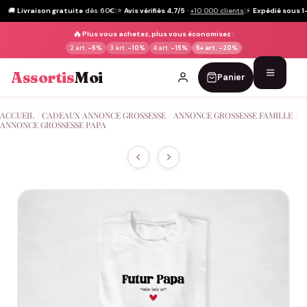
🚚
Livraison gratuite
dès 60€
|
⭐
Avis vérifiés 4,7/5
·
+10 000 clients
|
⚡
Expédié sous 1
🔥
Plus vous achetez, plus vous économisez :
2 art.
-5%
3 art.
-10%
4 art.
-15%
5+ art.
-20%
Assortis
Moi
Panier
Passer
ACCUEIL
/
CADEAUX ANNONCE GROSSESSE
/
ANNONCE GROSSESSE FAMILLE
/
au
ANNONCE GROSSESSE PAPA
contenu