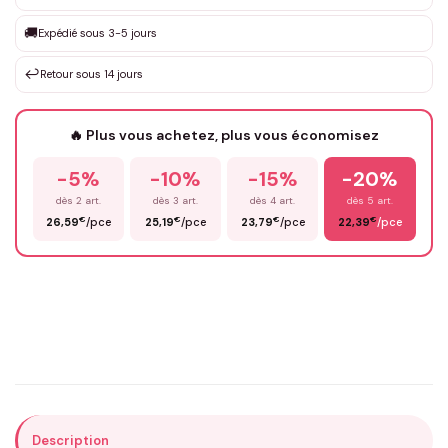
Que souhaitez-vous ?
*
🚚
Expédié sous 3-5 jours
↩️
Retour sous 14 jours
Votre texte / idée
*
🔥 Plus vous achetez, plus vous économisez
-5%
-10%
-15%
-20%
Prénom
*
dès 2 art.
dès 3 art.
dès 4 art.
dès 5 art.
€
€
€
€
26,59
/pce
25,19
/pce
23,79
/pce
22,39
/pce
Email
*
Précisions (optionnel)
Description