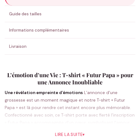
ENVOYER MA DEMANDE ✨
Guide des tailles
💚 Retour sous 24-48h
🇫🇷 Flocage en France
✅ Validation avant fabrication
Informations complémentaires
Livraison
L’émotion d’une Vie : T-shirt « Futur Papa » pour
une Annonce Inoubliable
Une révélation empreinte d’émotions
L’annonce d’une
grossesse est un moment magique et notre T-shirt « Futur
Papa » est là pour rendre cet instant encore plus mémorable.
Confectionné avec soin, ce T-shirt porte avec fierté l’inscription
« Futur Papa » accompagnée d’un cœur, symbolisant l’amour
grandissant et l’excitation d’accueillir une nouvelle vie. La
LIRE LA SUITE
▾
simplicité de son design, disponible en noir et en blanc, offre un