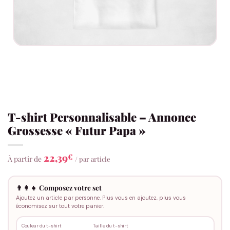
T-shirt Personnalisable – Annonce
Grossesse « Futur Papa »
22,39
€
À partir de
/ par article
👨‍👩‍👧 Composez votre set
Ajoutez un article par personne. Plus vous en ajoutez, plus vous
économisez sur tout votre panier.
Couleur du t-shirt
Taille du t-shirt