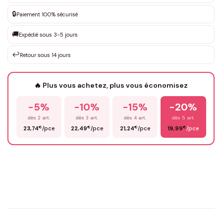
DEVIS GRATUIT · Personnalisation de 3 à 10€ selon la demande
🔒
Paiement 100% sécurisé
Que souhaitez-vous ?
*
🚚
Expédié sous 3-5 jours
↩️
Retour sous 14 jours
Votre texte / idée
*
🔥 Plus vous achetez, plus vous économisez
-5%
-10%
-15%
-20%
Prénom
*
dès 2 art.
dès 3 art.
dès 4 art.
dès 5 art.
€
€
€
€
23,74
/pce
22,49
/pce
21,24
/pce
19,99
/pce
Email
*
Précisions (optionnel)