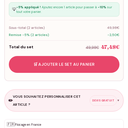
-5% appliqué !
Ajoutez encore 1 article pour passer à
-10%
sur
💡
tout votre panier.
Sous-total (
2
articles)
49,98€
Remise -5% (2 articles)
-2,50€
47,48€
Total du set
49,98€
🛒 AJOUTER LE SET AU PANIER
VOUS SOUHAITEZ PERSONNALISER CET
✏️
▼
DEVIS GRATUIT
ARTICLE ?
Personnalisation sur mesure
🇫🇷
✨
Flocage en France