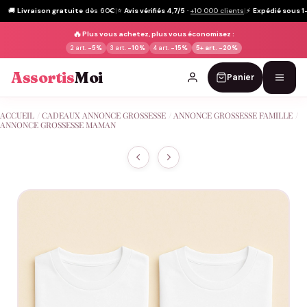
🚚
Livraison gratuite
dès 60€
|
⭐
Avis vérifiés 4,7/5
·
+10 000 clients
|
⚡
Expédié sous 1
🔥
Plus vous achetez, plus vous économisez :
2 art.
-5%
3 art.
-10%
4 art.
-15%
5+ art.
-20%
Assortis
Moi
Panier
Passer
ACCUEIL
/
CADEAUX ANNONCE GROSSESSE
/
ANNONCE GROSSESSE FAMILLE
/
au
ANNONCE GROSSESSE MAMAN
contenu