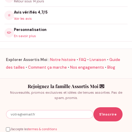
Retour sous 14 jours
des grands-parents comprennent sans s’offusquer. Si vous
Avis vérifiés 4,7/5
avez de gros doutes, optez pour un modèle plus classique.
⭐
Voir les avis
Quel délai de livraison ?
Personnalisation
✏️
En savoir plus
Expédition sous 48h. Point Relais 4,99€ ou Colissimo domicile
7,99€. Point Relais gratuit dès 60€ d’achat.
Explorer Assortis Moi :
Notre histoire
•
FAQ
•
Livraison
•
Guide
des tailles
•
Comment ça marche
•
Nos engagements
•
Blog
Rejoignez la famille Assortis Moi 💌
Nouveautés, promos exclusives et idées de tenues assorties. Pas de
spam, promis.
J'accepte les
termes & conditions