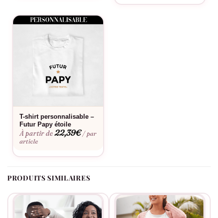
Parents Bébé Bière
Pour l’annonce officielle aux proches, évidemment. Repas de
famille, déjeuner avec les grands-parents qui vont devenir
grands-parents, soirée avec les amis proches. Le t-shirt fait
l’annonce sans que vous ayez à improviser un discours, et
l’humour évite que le moment ne devienne trop solennel. Très
adapté aux familles qui ont l’habitude des blagues.
Côté entretien c’est du classique : 100% coton, lavage à 30°C,
repassage sur l’envers pour préserver le flocage. Détails dans
les onglets ci-dessous.
T-shirt personnalisable –
Futur Papy étoile
22,39
€
À partir de
/ par
Questions fréquentes
article
Le t-shirt couple Futurs Parents Bébé Bière est-il
PRODUITS SIMILAIRES
personnalisable ?
Non, les motifs biberon et bière sont floqués à l’identique sur le
duo. Pas de personnalisation possible. Si vous voulez ajouter la