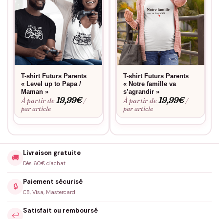
date de naissance prévue, regardez nos modèles avec date à
combiner.
Bon support pour annoncer la grossesse sur
Instagram ?
Très bon choix photo. Le motif est immédiatement
T-shirt Futurs Parents
T-shirt Futurs Parents
compréhensible par tous les abonnés, l’humour évite l’effet «
« Level up to Papa /
« Notre famille va
Maman »
s’agrandir »
énième annonce de grossesse classique ». Vous vous
19,99
€
19,99
€
À partir de
À partir de
/
/
distinguez sans risquer la mauvaise interprétation.
par article
par article
Le flocage est-il fait en France ?
Oui, dans notre atelier en France à la commande.
Livraison gratuite
🚚
Dès 60€ d'achat
Pas trop décalé pour des grands-parents
Paiement sécurisé
🔒
traditionnels ?
CB, Visa, Mastercard
L’humour reste très soft. Le biberon évoque clairement la
Satisfait ou remboursé
↩️
grossesse, la « bière » reste une référence légère que la plupart